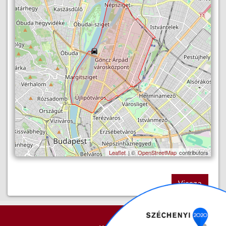
Leaflet
| ©
OpenStreetMap
contributors
Vissza