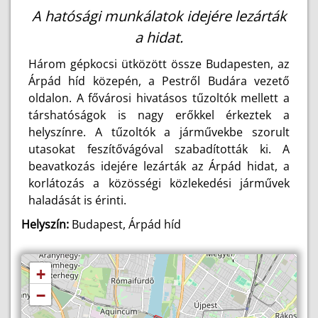
A hatósági munkálatok idejére lezárták
a hidat.
Három gépkocsi ütközött össze Budapesten, az
Árpád híd közepén, a Pestről Budára vezető
oldalon. A fővárosi hivatásos tűzoltók mellett a
társhatóságok is nagy erőkkel érkeztek a
helyszínre. A tűzoltók a járművekbe szorult
utasokat feszítővágóval szabadították ki. A
beavatkozás idejére lezárták az Árpád hidat, a
korlátozás a közösségi közlekedési járművek
haladását is érinti.
Helyszín:
Budapest, Árpád híd
+
−