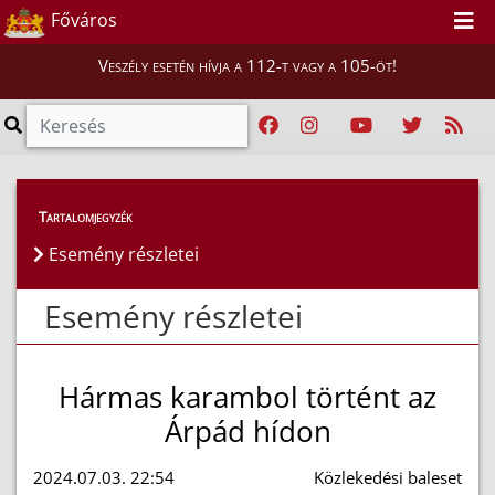
Főváros
Veszély esetén hívja a 112-t vagy a 105-öt!
Esemény részletei
Tartalomjegyzék
Esemény részletei
Esemény részletei
Hármas karambol történt az
Árpád hídon
2024.07.03. 22:54
Közlekedési baleset