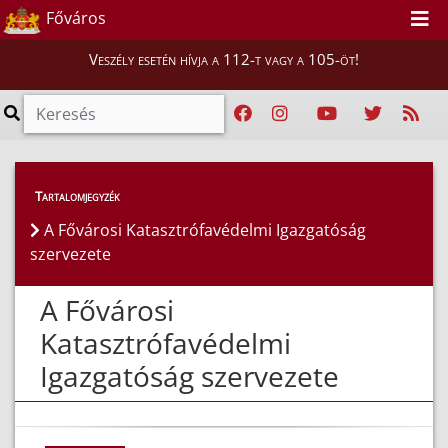
Főváros
Veszély esetén hívja a 112-t vagy a 105-öt!
Magunkról
>
Szervezeti felépítés
Tartalomjegyzék
A Fővárosi Katasztrófavédelmi Igazgatóság
szervezete
A Fővárosi
Katasztrófavédelmi
Igazgatóság szervezete