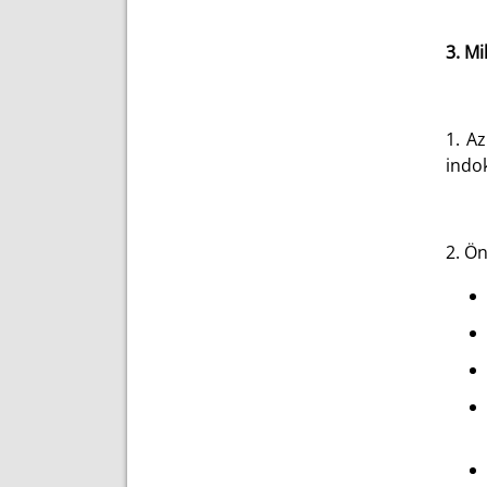
3. M
1. A
indok
2. Ö