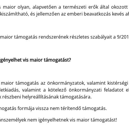
is maior olyan, alapvetően a természeti erők által okozo
kiszámítható, és jellemzően az emberi beavatkozás kevés ah
 maior támogatás rendszerének részletes szabályait a 9/2011.
 igényelhet vis maior támogatást?
s maior támogatás az önkormányzatok, valamint kistérségi 
letkiadás, valamint a kötelező önkormányzati feladatot e
k részbeni helyreállításának támogatására.
mogatás formája vissza nem térítendő támogatás.
nszemélyek nem igényelhetnek vis maior támogatást!