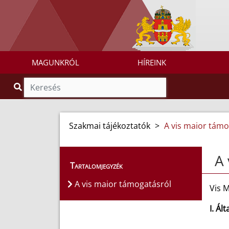
MAGUNKRÓL
HÍREINK
Szakmai tájékoztatók
>
A vis maior támo
A 
Tartalomjegyzék
A vis maior támogatásról
Vis 
I. Ál