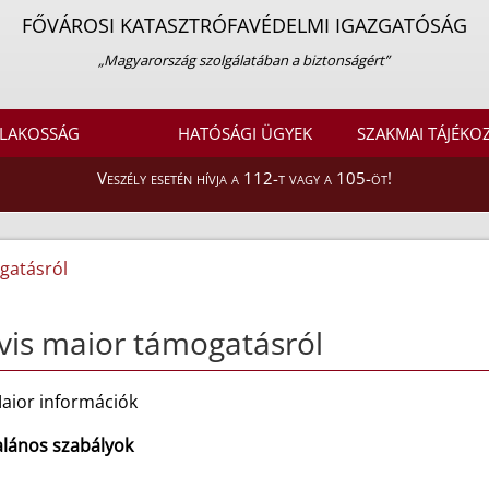
FŐVÁROSI KATASZTRÓFAVÉDELMI IGAZGATÓSÁG
„Magyarország szolgálatában a biztonságért”
LAKOSSÁG
HATÓSÁGI ÜGYEK
SZAKMAI TÁJÉKO
Veszély esetén hívja a 112-t vagy a 105-öt!
gatásról
vis maior támogatásról
Maior információk
talános szabályok