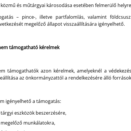
közmű és műtárgyai károsodása esetében felmerülő helyreá
gatás – pince-, illetve partfalomlás, valamint földcsu
etkezését megelőző állapot visszaállítására igényelhető.
 nem támogatható kérelmek
em támogathatók azon kérelmek, amelyeknél a védekezési k
eállítása az önkormányzattól a rendelkezésére álló források
em igényelhető a támogatás:
tárgyi eszközök beszerzésére,
megelőző munkálatokra,