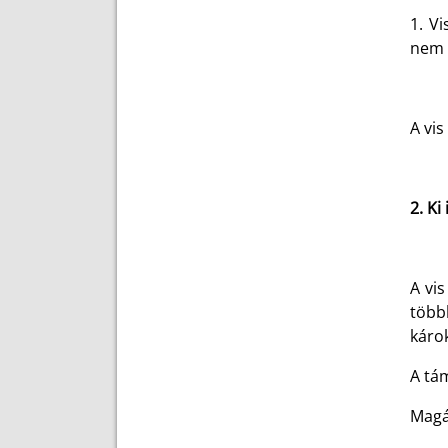
1. V
nem 
A vis
2. Ki
A vi
több
káro
A tá
Magá