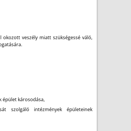
l okozott veszély miatt szükségessé váló,
ogatására.
ek épület károsodása,
ását szolgáló intézmények épületeinek