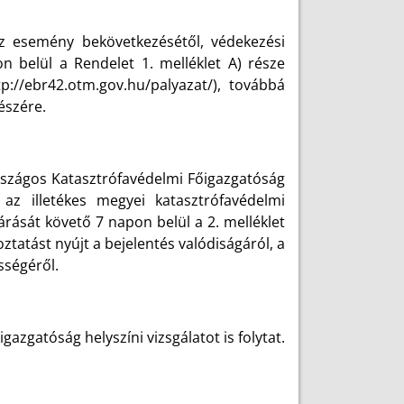
z esemény bekövetkezésétől, védekezési
 belül a Rendelet 1. melléklet A) része
://ebr42.otm.gov.hu/palyazat/), továbbá
észére.
Országos Katasztrófavédelmi Főigazgatóság
 az illetékes megyei katasztrófavédelmi
zárását követő 7 napon belül a 2. melléklet
ztatást nyújt a bejelentés valódiságáról, a
sségéről.
zgatóság helyszíni vizsgálatot is folytat.