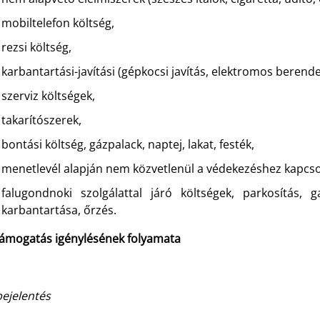
mobiltelefon költség,
rezsi költség,
karbantartási-javítási (gépkocsi javítás, elektromos berende
szerviz költségek,
takarítószerek,
bontási költség, gázpalack, naptej, lakat, festék,
menetlevél alapján nem közvetlenül a védekezéshez kapcsol
falugondnoki szolgálattal járó költségek, parkosítás, ga
karbantartása, őrzés.
 támogatás igénylésének folyamata
bejelentés