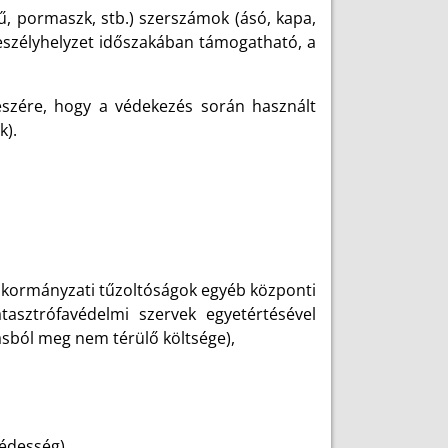
, pormaszk, stb.) szerszámok (ásó, kapa,
veszélyhelyzet időszakában támogatható, a
szére, hogy a védekezés során használt
k).
 önkormányzati tűzoltóságok egyéb központi
asztrófavédelmi szervek egyetértésével
ásból meg nem térülő költsége),
, édesség),