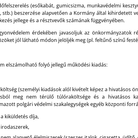
dőfelszerelés (esőkabát, gumicsizma, munkavédelmi kesztyű
t, stb.) beszerzése alapvetően a Kormány által kihirdetett 
kezés jellege és a résztvevők számának függvényében.
gyonvédelem érdekében javasoljuk az önkormányzatok ré
zöket jól látható módon jelöljék meg (pl. feltűnő színű festé
em elszámolható folyó jellegű működési kiadás:
költség (személyi kiadások alól kivételt képez a hivatásos
ásból meg nem térülő túlóraköltsége és a hivatásos kat
lmazott polgári védelmi szakalegységek egyéb központi forr
a kiküldetés díja,
irodaszerek,
nem alapvető élelmiszerek (szeszes italok, cigaretta, üdítő