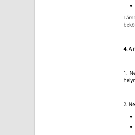
Támo
beköv
4. A
1. N
helyr
2. N