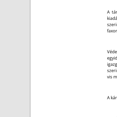
A tá
kiad
szer
faxon
Véde
egyi
igazg
szeri
vis 
A kár