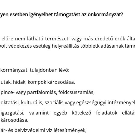
ilyen esetben igényelhet támogatást az önkormányzat?
z előre nem látható természeti vagy más eredetű erők álta
olt védekezés esetileg helyreállítás többletkiadásainak tám
nkormányzati tulajdonban lévő:
utak, hidak, kompok károsodása,
pince- vagy partfalomlás, földcsuszamlás,
oktatási, kulturális, szociális vagy egészségügyi intézmény
igazgatási, valamint egyéb kötelező feladatok ellát
károsodása,
ár- és belvízvédelmi vízilétesítmények,