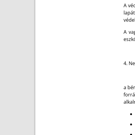
A vé
lapá
véde
A va
eszkö
4. N
a bér
forr
alka