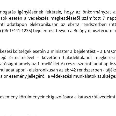
mogatás igénylésének feltétele, hogy az önkormányzat a
ások esetén a védekezés megkezdésétől számított 7 napon
inti adatlapon elektronikusan az ebr42 rendszerben (http
 (06-1/441-1235) bejelentést tegyen a Belügyminisztérium r
kezési költségek esetén a miniszter a bejelentést – a BM 
dejű értesítésével – követően haladéktalanul megkeresi
atóságot amely az 1. melléklet A) része szerinti adatlap le
nti adatlapon - elektronikusan az ebr42 rendszerben - tájéko
maior esemény jellegéről, a védekezési munkálatok szüksége
esemény körülményeinek igazolására a katasztrófavédelmi iga