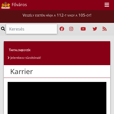
Főváros
Veszély esetén hívja a 112-t vagy a 105-öt!
Magunkról
>
Karrier
Tartalomjegyzék
Jelentkezz tűzoltónak!
Karrier