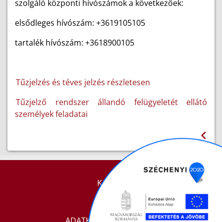
szolgáló központi hívószámok a következőek:
elsődleges hívószám: +3619105105
tartalék hívószám: +3618900105
Tűzjelzés és téves jelzés részletesen
Tűzjelző rendszer állandó felügyeletét ellátó
személyek feladatai
KAPCSOLAT
IMPRESSZUM
ADATKEZELÉSI TÁJÉKOZTATÓ