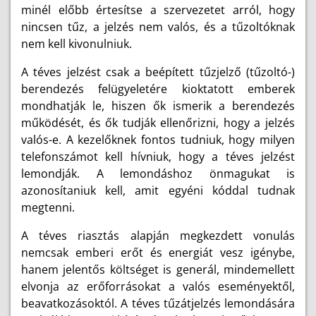
minél előbb értesítse a szervezetet arról, hogy
nincsen tűz, a jelzés nem valós, és a tűzoltóknak
nem kell kivonulniuk.
A téves jelzést csak a beépített tűzjelző (tűzoltó-)
berendezés felügyeletére kioktatott emberek
mondhatják le, hiszen ők ismerik a berendezés
működését, és ők tudják ellenőrizni, hogy a jelzés
valós-e. A kezelőknek fontos tudniuk, hogy milyen
telefonszámot kell hívniuk, hogy a téves jelzést
lemondják. A lemondáshoz önmagukat is
azonosítaniuk kell, amit egyéni kóddal tudnak
megtenni.
A téves riasztás alapján megkezdett vonulás
nemcsak emberi erőt és energiát vesz igénybe,
hanem jelentős költséget is generál, mindemellett
elvonja az erőforrásokat a valós eseményektől,
beavatkozásoktól. A téves tűzátjelzés lemondására