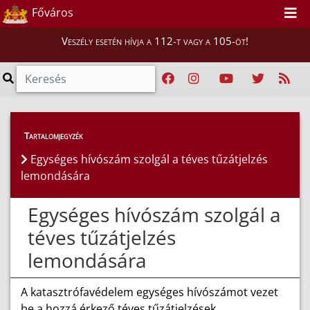
Főváros
Veszély esetén hívja a 112-t vagy a 105-öt!
GYIK
>
Tűzjelzés, téves jelzés
Tartalomjegyzék
Egységes hívószám szolgál a téves tűzátjelzés
lemondására
Egységes hívószám szolgál a
téves tűzátjelzés
lemondására
A katasztrófavédelem egységes hívószámot vezet
be a hozzá érkező téves tűzátjelzések