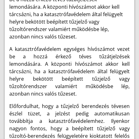
lemondására. A központi hívószámot akkor kell
tárcsázni, ha a katasztrófavédelem által felügyelt
helyre bekötött beépített tűzjelző vagy
tűzoltórendszer valamiért működésbe lép,
azonban nincs valós tűzeset.
A katasztrófavédelem egységes hívószámot vezet
be a hozzá érkező téves tűzátjelzések
lemondására. A központi hívószámot akkor kell
tárcsázni, ha a katasztrófavédelem által felügyelt
helyre bekötött beépített tűzjelző vagy
tűzoltórendszer valamiért működésbe lép,
azonban nincs valós tűzeset.
Előfordulhat, hogy a tűzjelző berendezés tévesen
észlel tüzet, a jelzést pedig automatikusan
továbbítja a katasztrófavédelemhez. Ilyenkor
nagyon fontos, hogy a beépített tűzjelző vagy
tűzoltó-berendezés felügyeletére kioktatott felelős