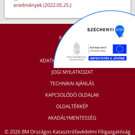
eredmények (2022.05.25.)
KAPCSOLAT
IMPRESSZUM
ADATKEZELÉSI TÁJÉKOZTATÓ
JOGI NYILATKOZAT
TECHNIKAI AJÁNLÁS
KAPCSOLÓDÓ OLDALAK
OLDALTÉRKÉP
AKADÁLYMENTESSÉG
© 2026 BM Országos Katasztrófavédelmi Főigazgatóság