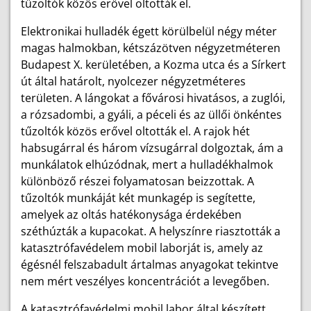
tűzoltók közös erővel oltották el.
Elektronikai hulladék égett körülbelül négy méter
magas halmokban, kétszázötven négyzetméteren
Budapest X. kerületében, a Kozma utca és a Sírkert
út által határolt, nyolcezer négyzetméteres
területen. A lángokat a fővárosi hivatásos, a zuglói,
a rózsadombi, a gyáli, a péceli és az üllői önkéntes
tűzoltók közös erővel oltották el. A rajok hét
habsugárral és három vízsugárral dolgoztak, ám a
munkálatok elhúzódnak, mert a hulladékhalmok
különböző részei folyamatosan beizzottak. A
tűzoltók munkáját két munkagép is segítette,
amelyek az oltás hatékonysága érdekében
széthúzták a kupacokat. A helyszínre riasztották a
katasztrófavédelem mobil laborját is, amely az
égésnél felszabadult ártalmas anyagokat tekintve
nem mért veszélyes koncentrációt a levegőben.
A katasztrófavédelmi mobil labor által készített