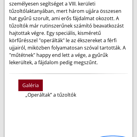
személyesen segítséget a VIII. kerületi
tűzoltólaktanyában, mert három ujjára összesen
hat gyűrű szorult, ami erős fájdalmat okozott. A
tűzoltók már rutinszerűnek számító beavatkozást
hajtottak végre. Egy speciális, kisméretű
körfűrésszel "operálták" le az ékszereket a férfi
ujjairól, miközben folyamatosan szóval tartották. A
"műtétnek" happy end lett a vége, a gyűrűk
lekerültek, a fájdalom pedig megszűnt.
Galéria
„Operáltak” a tűzoltók