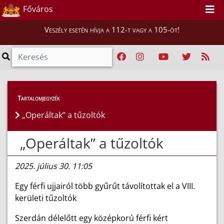
Főváros
Veszély esetén hívja a 112-t vagy a 105-öt!
Híreink
>
Hírek
Tartalomjegyzék
„Operáltak” a tűzoltók
„Operáltak” a tűzoltók
2025. július 30. 11:05
Egy férfi ujjairól több gyűrűt távolítottak el a VIII.
kerületi tűzoltók
Szerdán délelőtt egy középkorú férfi kért