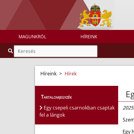
MAGUNKRÓL
HÍREINK
Híreink
>
Hírek
Eg
Tartalomjegyzék
Egy csepeli csarnokban csaptak
2025.
fel a lángok
Szem
Egy 