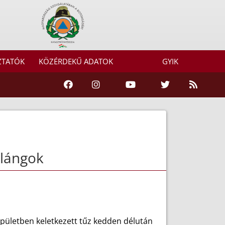
ZTATÓK
KÖZÉRDEKŰ ADATOK
GYIK
 lángok
épületben keletkezett tűz kedden délután