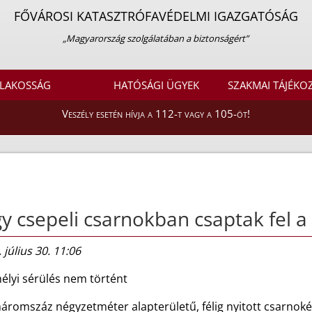
FŐVÁROSI KATASZTRÓFAVÉDELMI IGAZGATÓSÁG
„Magyarország szolgálatában a biztonságért”
LAKOSSÁG
HATÓSÁGI ÜGYEK
SZAKMAI TÁJÉKO
Veszély esetén hívja a 112-t vagy a 105-öt!
y csepeli csarnokban csaptak fel a
 július 30. 11:06
élyi sérülés nem történt
háromszáz négyzetméter alapterületű, félig nyitott csarnok