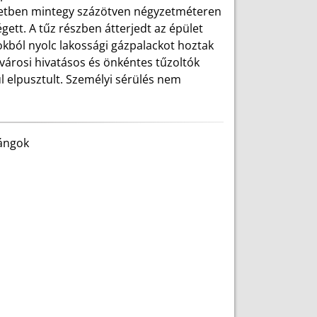
letben mintegy százötven négyzetméteren
gett. A tűz részben átterjedt az épület
nokból nyolc lakossági gázpalackot hoztak
fővárosi hivatásos és önkéntes tűzoltók
úl elpusztult. Személyi sérülés nem
lángok