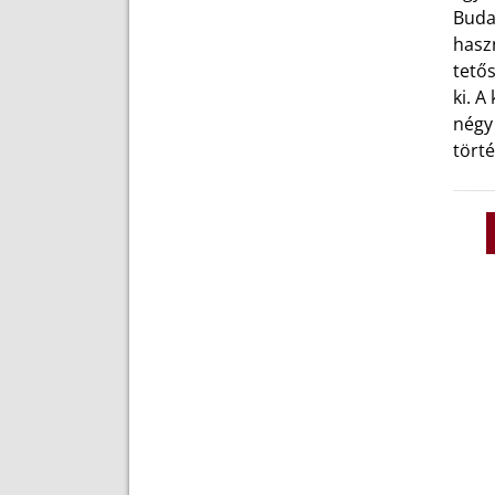
Buda
haszn
tetős
ki. A
négy 
törté