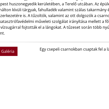
pest huszonegyedik kerületében, a Terelő utcában. Az épü
álton kívüli tárgyak, fahulladék valamint szálas takarmány é
zerkezetére is. A tűzoltók, valamint az ott dolgozók a csar
 katasztrófavédelmi műveleti szolgálat irányítása mellett a 
vízsugárral fojtották el a lángokat. A tűzeset során több ny
nt.
Egy csepeli csarnokban csaptak fel a 
Galéria