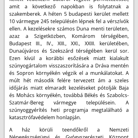
amit a következő napokban is folytatnak a
szakemberek. A héten 5 budapesti kerület mellett
10 vármegye 245 településén lépnek fel a vérszívók
ellen. A kezelésekre számos Duna menti területen,
azaz a Szigetközben, Komárom térségében,
Budapest III., IV., XIII., XXI., XXIII. kerületében,
Dunaújváros és Szekszárd térségében kerül sor.
Ezen kívül a korábbi esőzések miatt kialakult
szúnyogártalom visszaszorítására a Dráva mentén
és Sopron környékén végzik el a munkálatokat. A
múlt hét második felére tervezett ám a szeles
időjárás miatt elmaradt kezeléseket pótolják Baja
és Mohács környékén, továbbá Békés és Szabolcs-
Szatmár-Bereg vármegye településein. A
szúnyoggyérítés heti programja megtalálható a
katasztrófavédelem honlapján.
A ház körüli teendőkről a Nemzeti
Népegészségügyi és Gyógyszerészeti Központ