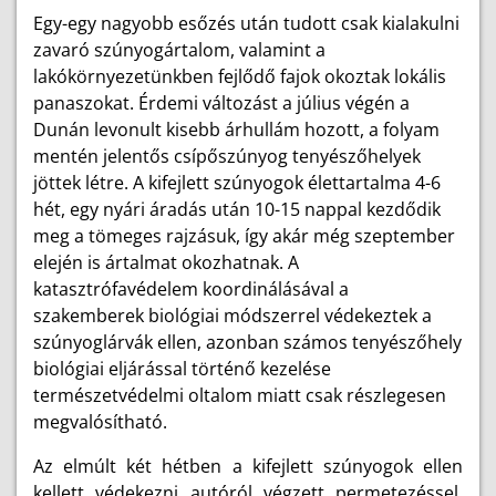
Egy-egy nagyobb esőzés után tudott csak kialakulni
zavaró szúnyogártalom, valamint a
lakókörnyezetünkben fejlődő fajok okoztak lokális
panaszokat. Érdemi változást a július végén a
Dunán levonult kisebb árhullám hozott, a folyam
mentén jelentős csípőszúnyog tenyészőhelyek
jöttek létre. A kifejlett szúnyogok élettartalma 4-6
hét, egy nyári áradás után 10-15 nappal kezdődik
meg a tömeges rajzásuk, így akár még szeptember
elején is ártalmat okozhatnak. A
katasztrófavédelem koordinálásával a
szakemberek biológiai módszerrel védekeztek a
szúnyoglárvák ellen, azonban számos tenyészőhely
biológiai eljárással történő kezelése
természetvédelmi oltalom miatt csak részlegesen
megvalósítható.
Az elmúlt két hétben a kifejlett szúnyogok ellen
kellett védekezni autóról végzett permetezéssel,