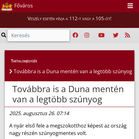
Főváros
Veszély esetén hívja a 112-t vagy a 105-öt!
Híreink
>
Hírek
Tartalomjegyzék
Továbbra is a Duna mentén van a legtöbb szúnyog
Továbbra is a Duna mentén
van a legtöbb szúnyog
2025. augusztus 26. 07:14
A nyár első fele a megszokotthoz képest az ország
nagy részén szúnyogmentes volt.