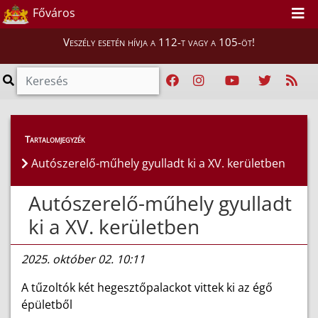
Főváros
Veszély esetén hívja a 112-t vagy a 105-öt!
Híreink
>
Hírek
Tartalomjegyzék
Autószerelő-műhely gyulladt ki a XV. kerületben
Autószerelő-műhely gyulladt
ki a XV. kerületben
2025. október 02. 10:11
A tűzoltók két hegesztőpalackot vittek ki az égő
épületből