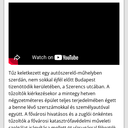
Tűz keletkezett egy autószerelő-műhelyben
szerdán, nem sokkal éjfél előtt Budapest
tizenötödik kerületében, a Szerencs utcában. A
tűzoltók kiérkezésekor a mintegy hetven
négyzetméteres épület teljes terjedelmében égett
a benne lévő szerszámokkal és személyautóval
együtt. A fővárosi hivatásos és a zuglói önkéntes
tűzoltók a fővárosi katasztrófavédelmi műveleti
szolgálat irányítása mellett öt vízsugárral fékezték