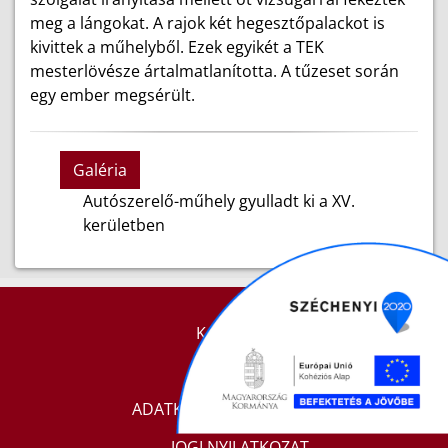
meg a lángokat. A rajok két hegesztőpalackot is
kivittek a műhelyből. Ezek egyikét a TEK
mesterlövésze ártalmatlanította. A tűzeset során
egy ember megsérült.
Galéria
Autószerelő-műhely gyulladt ki a XV.
kerületben
KAPCSOLAT
IMPRESSZUM
ADATKEZELÉSI TÁJÉKOZTATÓ
JOGI NYILATKOZAT