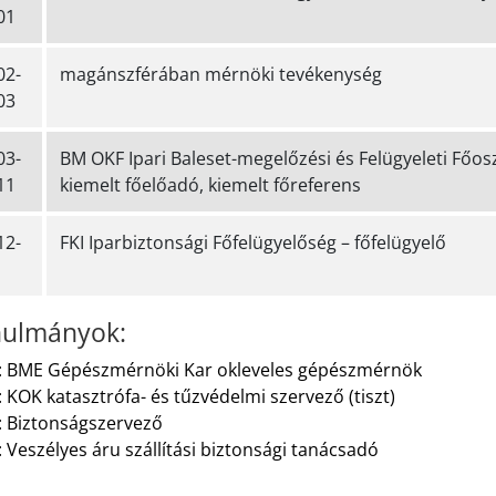
01
02-
magánszférában mérnöki tevékenység
03
03-
BM OKF Ipari Baleset-megelőzési és Felügyeleti Főosz
11
kiemelt főelőadó, kiemelt főreferens
12-
FKI Iparbiztonsági Főfelügyelőség – főfelügyelő
ulmányok:
: BME Gépészmérnöki Kar okleveles gépészmérnök
 KOK katasztrófa- és tűzvédelmi szervező (tiszt)
: Biztonságszervező
 Veszélyes áru szállítási biztonsági tanácsadó