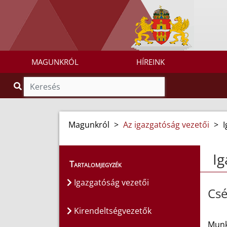
MAGUNKRÓL
HÍREINK
Magunkról
>
Az igazgatóság vezetői
>
I
Ig
Tartalomjegyzék
Igazgatóság vezetői
Csé
Kirendeltségvezetők
Munka