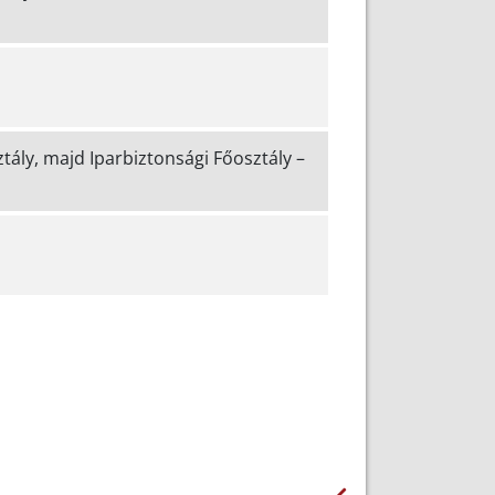
tály, majd Iparbiztonsági Főosztály –