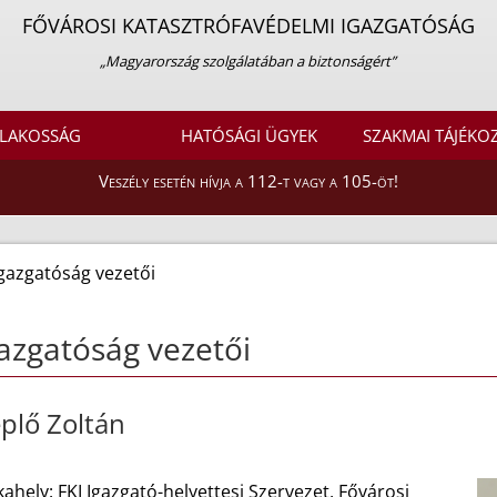
FŐVÁROSI KATASZTRÓFAVÉDELMI IGAZGATÓSÁG
„Magyarország szolgálatában a biztonságért”
LAKOSSÁG
HATÓSÁGI ÜGYEK
SZAKMAI TÁJÉKO
Veszély esetén hívja a 112-t vagy a 105-öt!
gazgatóság vezetői
azgatóság vezetői
plő Zoltán
hely: FKI Igazgató-helyettesi Szervezet, Fővárosi