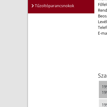
Főfe
Tűzoltóparancsnokok
Rend
Beos
Levél
Telef
E-ma
Sza
19
19
19