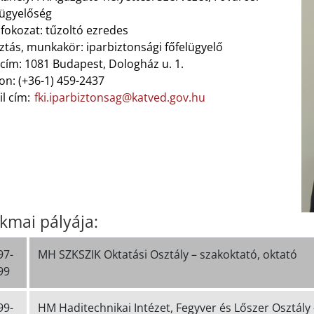
lügyelőség
fokozat: tűzoltó ezredes
ztás, munkakör: iparbiztonsági főfelügyelő
cím: 1081 Budapest, Dologház u. 1.
on: (+36-1) 459-2437
il cím:
fki.iparbiztonsag@katved.gov.hu
kmai pályája:
97-
MH SZKSZIK Oktatási Osztály – szakoktató, oktató
99
99-
HM Haditechnikai Intézet, Fegyver és Lőszer Osztály