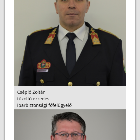
Cséplő Zoltán
tűzoltó ezredes
iparbiztonsági főfelügyelő