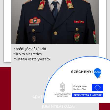
Kóródi József László
tűzoltó alezredes
műszaki osztályvezető
KAPCSOLAT
IMPRESSZUM
ADATKEZELÉSI TÁJÉKOZTATÓ
JOGI NYILATKOZAT