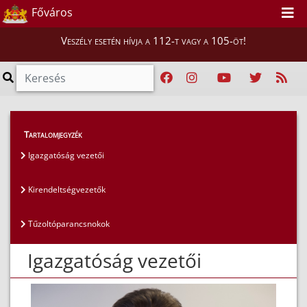
Főváros
Veszély esetén hívja a 112-t vagy a 105-öt!
Magunkról
>
Az igazgatóság vezetői
>
Tartalomjegyzék
Igazgatóság vezetői
Igazgatóság vezetői
Kirendeltségvezetők
Tűzoltóparancsnokok
Igazgatóság vezetői