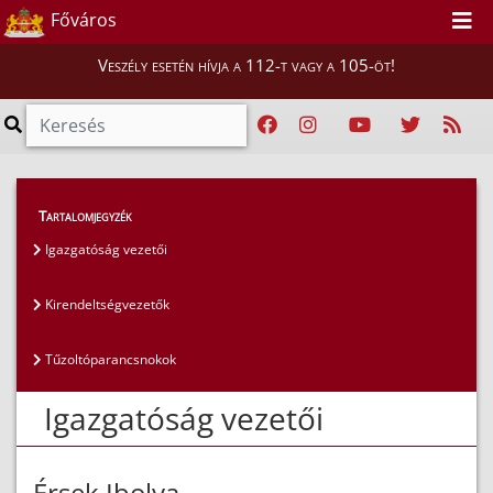
Főváros
Veszély esetén hívja a 112-t vagy a 105-öt!
Magunkról
>
Az igazgatóság vezetői
>
Tartalomjegyzék
Igazgatóság vezetői
Igazgatóság vezetői
Kirendeltségvezetők
Tűzoltóparancsnokok
Igazgatóság vezetői
Érsek Ibolya