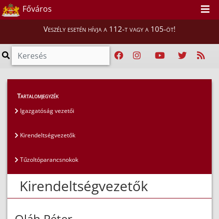
Főváros
Veszély esetén hívja a 112-t vagy a 105-öt!
Magunkról
>
Az igazgatóság vezetői
>
Tartalomjegyzék
Kirendeltségvezetők
Igazgatóság vezetői
Kirendeltségvezetők
Tűzoltóparancsnokok
Kirendeltségvezetők
Oláh Péter