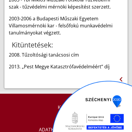
szak - tűzvédelmi mérnöki képesítést szerzett.
2003-2006 a Budapesti Műszaki Egyetem
Villamosmérnöki kar - felsőfokú munkavédelmi
tanulmányokat végzett.
Kitüntetések:
2008. Tűzoltósági tanácsosi cím
2013. „Pest Megye Katasztrófavédelméért” díj
KAPCSOLAT
IMPRESSZUM
ADATKEZELÉSI TÁJÉKOZTATÓ