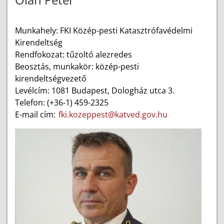
Munkahely: FKI Közép-pesti Katasztrófavédelmi
Kirendeltség
Rendfokozat: tűzoltó alezredes
Beosztás, munkakör: közép-pesti
kirendeltségvezető
Levélcím: 1081 Budapest, Dologház utca 3.
Telefon: (+36-1) 459-2325
E-mail cím:
fki.kozeppest@katved.gov.hu