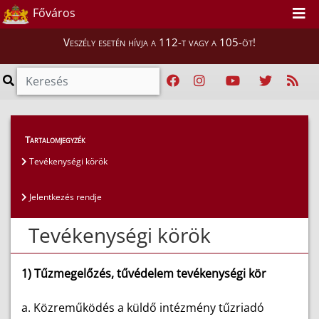
Főváros
Veszély esetén hívja a 112-t vagy a 105-öt!
Lakosság
>
Közösségi szolgálat
>
Tartalomjegyzék
Tevékenységi körök
Tevékenységi körök
Jelentkezés rendje
Tevékenységi körök
1) Tűzmegelőzés, tűvédelem tevékenységi kör
a. Közreműködés a küldő intézmény tűzriadó