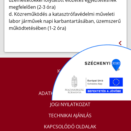
üzemeltetőkkel folytatott előzetes egyeztetésnek
megfelelően (2-3 óra)
d.
Közreműködés a katasztrófavédelmi műveleti
labor járművek napi karbantartásában, üzemszerű
működtetésében (1-2 óra)
KAPCSOLAT
IMPRESSZUM
ADATKEZELÉSI TÁJÉKOZTATÓ
JOGI NYILATKOZAT
TECHNIKAI AJÁNLÁS
KAPCSOLÓDÓ OLDALAK