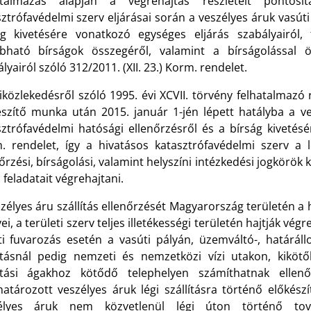
atalmazás alapján a végrehajtás részleteit pontos
ztrófavédelmi szerv eljárásai során a veszélyes áruk vasúti 
ág kivetésére vonatkozó egységes eljárás szabályairól,
abható bírságok összegéről, valamint a bírságolással ö
lyairól szóló 312/2011. (XII. 23.) Korm. rendelet.
iközlekedésről szóló 1995. évi XCVII. törvény felhatalmazó
észítő munka után 2015. január 1-jén lépett hatályba a ves
ztrófavédelmi hatósági ellenőrzésről és a bírság kivetésén
. rendelet, így a hivatásos katasztrófavédelmi szerv a lé
nőrzési, bírságolási, valamint helyszíni intézkedési jogkör
 feladatait végrehajtani.
zélyes áru szállítás ellenőrzését Magyarország területén a 
ei, a területi szerv teljes illetékességi területén hajtják vég
ti fuvarozás esetén a vasúti pályán, üzemváltó-, határáll
lításnál pedig nemzeti és nemzetközi vízi utakon, kikötő
lítási ágakhoz kötődő telephelyen számíthatnak ellen
atározott veszélyes áruk légi szállításra történő előkész
élyes áruk nem közvetlenül légi úton történő tová