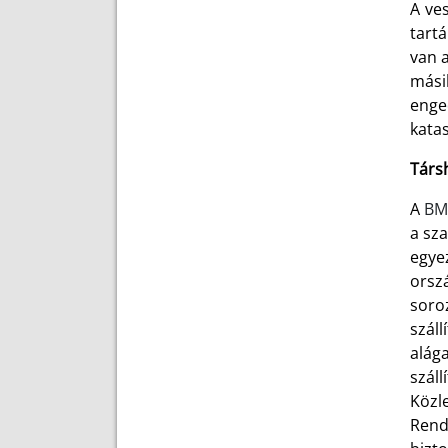
A ve
tart
van 
másik
enge
kata
Társ
A
BM
a sza
egyez
orsz
soroz
száll
alág
szál
Közl
Rend