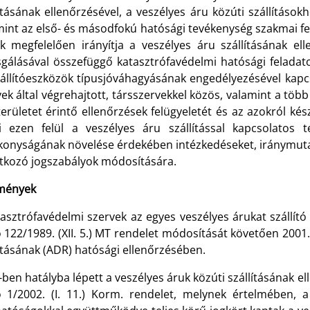
ításának ellenőrzésével, a veszélyes áru közúti szállítások
mint az első- és másodfokú hatósági tevékenység szakmai fel
k megfelelően irányítja a veszélyes áru szállításának ell
zsgálásával összefüggő katasztrófavédelmi hatósági feladato
zállítóeszközök típusjóváhagyásának engedélyezésével kapcs
ek által végrehajtott, társszervekkel közös, valamint a több
erületet érintő ellenőrzések felügyeletét és az azokról kés
ri ezen felül a veszélyes áru szállítással kapcsolatos
onyságának növelése érdekében intézkedéseket, iránymutatáso
tkozó jogszabályok módosítására.
mények
asztrófavédelmi szervek az egyes veszélyes árukat szállító
 122/1989. (XII. 5.) MT rendelet módosítását követően 2001.
ításának (ADR) hatósági ellenőrzésében.
ben hatályba lépett a veszélyes áruk közúti szállításának e
ó 1/2002. (I. 11.) Korm. rendelet, melynek értelmében, a