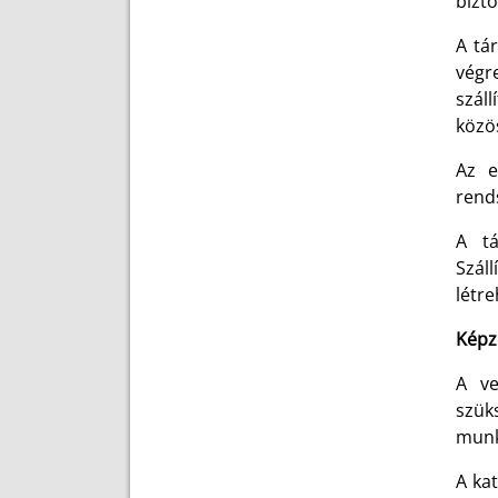
bizto
A tá
végr
szál
közös
Az e
rend
A tá
Szál
létre
Képz
A ve
szüks
munk
A kat