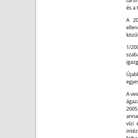
társh
és a 
A 20
elle
közút
1/200
szab
igazg
Újabb
egyes
A ve
ágaza
2005
anna
vízi
inté