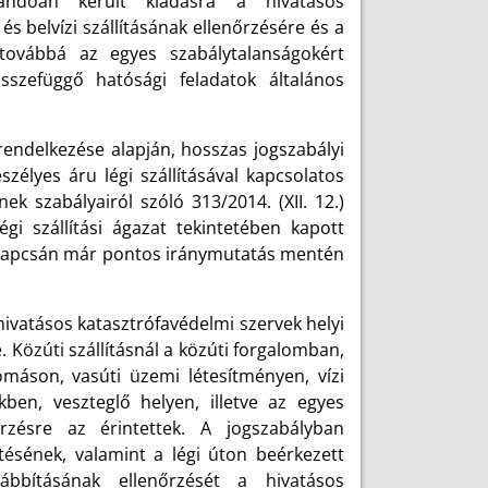
ítandóan került kiadásra a hivatásos
és belvízi szállításának ellenőrzésére és a
 továbbá az egyes szabálytalanságokért
sszefüggő hatósági feladatok általános
 rendelkezése alapján, hosszas jogszabályi
zélyes áru légi szállításával kapcsolatos
ek szabályairól szóló 313/2014. (XII. 12.)
gi szállítási ágazat tekintetében kapott
ök kapcsán már pontos iránymutatás mentén
hivatásos katasztrófavédelmi szervek helyi
re. Közúti szállításnál a közúti forgalomban,
omáson, vasúti üzemi létesítményen, vízi
kben, veszteglő helyen, illetve az egyes
őrzésre az érintettek. A jogszabályban
ítésének, valamint a légi úton beérkezett
bbításának ellenőrzését a hivatásos