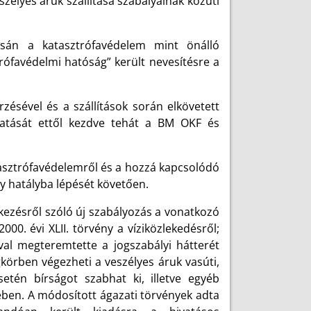
zélyes áruk szállítása szabályainak közúti
sán a katasztrófavédelem mint önálló
rófavédelmi hatóság” került nevesítésre a
rzésével és a szállítások során elkövetett
ytatását ettől kezdve tehát a BM OKF és
atasztrófavédelemről és a hozzá kapcsolódó
ny hatályba lépését követően.
kezésről szóló új szabályozás a vonatkozó
000. évi XLII. törvény a víziközlekedésről;
ával megteremtette a jogszabályi hátterét
örben végezheti a veszélyes áruk vasúti,
esetén bírságot szabhat ki, illetve egyéb
ében. A módosított ágazati törvények adta