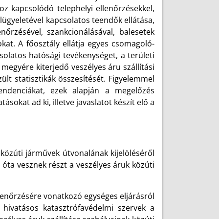
hoz kapcsolódó telephelyi ellenőrzésekkel,
ügyeletével kapcsolatos teendők ellátása,
enőrzésével, szankcionálásával, balesetek
kat. A főosztály ellátja egyes csomagoló-
olatos hatósági tevékenységet, a területi
 megyére kiterjedő veszélyes áru szállítási
zült statisztikák összesítését. Figyelemmel
 tendenciákat, ezek alapján a megelőzés
kat ad ki, illetve javaslatot készít elő a
 közúti járművek útvonalának kijelöléséről
 óta vesznek részt a veszélyes áruk közúti
llenőrzésére vonatkozó egységes eljárásról
 hivatásos katasztrófavédelmi szervek a