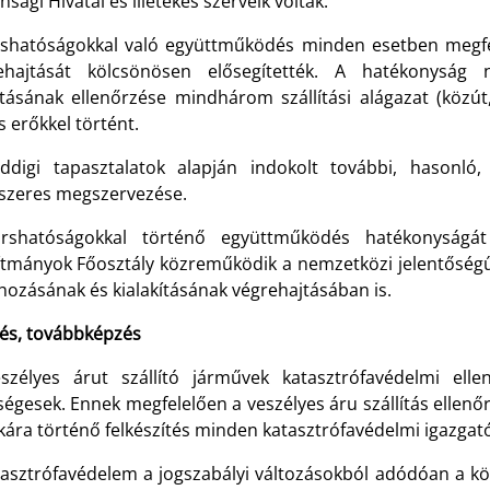
nsági Hivatal és illetékes szerveik voltak.
rshatóságokkal való együttműködés minden esetben megfel
ehajtását kölcsönösen elősegítették. A hatékonyság
lításának ellenőrzése mindhárom szállítási alágazat (közút,
 erőkkel történt.
ddigi tapasztalatok alapján indokolt további, hasonló,
szeres megszervezése.
rshatóságokkal történő együttműködés hatékonyságá
lítmányok Főosztály közreműködik a nemzetközi jelentőség
hozásának és kialakításának végrehajtásában is.
és, továbbképzés
szélyes árut szállító járművek katasztrófavédelmi elle
égesek. Ennek megfelelően a veszélyes áru szállítás ellenő
ára történő felkészítés minden katasztrófavédelmi igazgat
asztrófavédelem a jogszabályi változásokból adódóan a közú