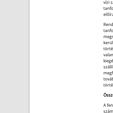
vízi 
tanf
előír
Rend
tanf
megs
kerü
tört
vala
kieg
száll
megf
tová
tört
Össz
A fen
szám