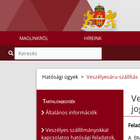
MAGUNKRÓL
HÍREINK
Hatósági ügyek
>
Veszélyesáru-szállítás
Ve
Tartalomjegyzék
jo
Általános információk
Fela
Veszélyes szállítmányokkal
kapcsolatos hatósági feladatok,
A
B