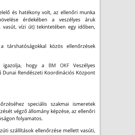
elő és hatékony volt, az ellenőri munka
 növelése érdekében a veszélyes áruk
 vasút, vízi út) tekintetében egy időben,
 a társhatóságokkal közös ellenőrzések
t igazolja, hogy a
BM OKF
Veszélyes
ű Dunai Rendészeti Koordinációs Központ
nőrzéséhez speciális szakmai ismeretek
rzését végző állomány képzése, az ellenőri
óságon folyamatos.
ti szállítások ellenőrzése mellett vasúti,