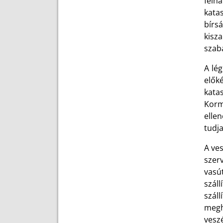
felh
katas
bírs
kisz
szabá
A lég
elők
katas
Korm
elle
tudja
A ves
szerv
vasú
szál
szál
megh
vesz