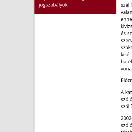
jogszabályok
száll
vala
enne
kivi
és s
szerv
szakt
kísé
haték
vona
Előz
A kat
szóló
száll
2002-
szól