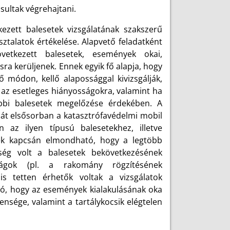
osultak végrehajtani.
ezett balesetek vizsgálatának szakszerű
sztalatok értékelése. Alapvető feladatként
vetkezett balesetek, események okai,
a kerüljenek. Ennek egyik fő alapja, hogy
 módon, kellő alapossággal kivizsgálják,
k az esetleges hiányosságokra, valamint ha
bbi balesetek megelőzése érdekében. A
ását elsősorban a katasztrófavédelmi mobil
 az ilyen típusú balesetekhez, illetve
tek kapcsán elmondható, hogy a legtöbb
nség volt a balesetek bekövetkezésének
ságok (pl. a rakomány rögzítésének
is tetten érhetők voltak a vizsgálatok
ó, hogy az események kialakulásának oka
lensége, valamint a tartálykocsik elégtelen