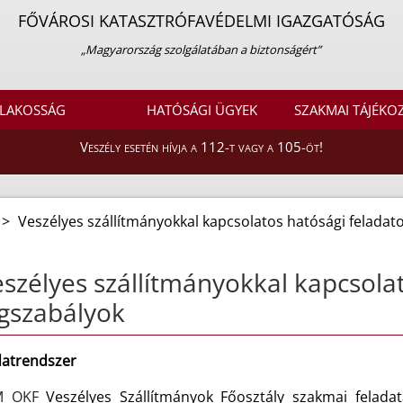
FŐVÁROSI KATASZTRÓFAVÉDELMI IGAZGATÓSÁG
„Magyarország szolgálatában a biztonságért”
LAKOSSÁG
HATÓSÁGI ÜGYEK
SZAKMAI TÁJÉKO
Veszély esetén hívja a 112-t vagy a 105-öt!
>
Veszélyes szállítmányokkal kapcsolatos hatósági feladat
szélyes szállítmányokkal kapcsolat
gszabályok
datrendszer
M OKF
Veszélyes Szállítmányok Főosztály szakmai feladat