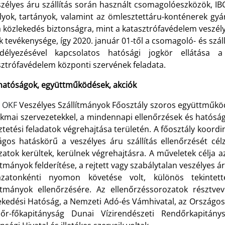
szélyes áru szállítás során használt csomagolóeszközök, 
ályok, tartányok, valamint az ömlesztettáru-konténerek gy
a közlekedés biztonságra, mint a katasztrófavédelem veszél
 tevékenysége, így 2020. január 01-től a csomagoló- és szá
délyezésével kapcsolatos hatósági jogkör ellátása
sztrófavédelem központi szervének feladata.
hatóságok, együttműködések, akciók
 OKF
Veszélyes Szállítmányok Főosztály szoros együttműköd
kmai szervezetekkel, a mindennapi ellenőrzések és hatósági
tetési feladatok végrehajtása területén. A főosztály koord
ágos hatáskörű a veszélyes áru szállítás ellenőrzését célzó
atok kerültek, kerülnek végrehajtásra. A műveletek célja az
ítmányok felderítése, a rejtett vagy szabálytalan veszélyes áru
azatonkénti nyomon követése volt, különös tekintet
lítmányok ellenőrzésére. Az ellenőrzéssorozatok résztv
ekedési Hatóság, a Nemzeti Adó-és Vámhivatal, az Országos 
őr-főkapitányság Dunai Vízirendészeti Rendőrkapitány