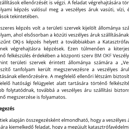
szállítások ellenőrzését is végzi. A feladat végrehajtására t
olyami képzés valósul meg a veszélyes áruk vasúti, vízi, é
ások tekintetében.
szeres képzés volt a területi szervek kijelölt állománya sz
olyam, ahol elsősorban a közúti veszélyes áruk szállításána
zűnt OKJ-s képzés helyett a továbbiakban a Katasztrófa
lnek végrehajtásra képzések. Ezen túlmenően a kiterjes
énő felkészülés érdekében a központi szerv
BM OKF
Veszély
mint területi szervek érintett állománya számára a „Ve
észítő tanfolyam került megszervezésre a veszélyes áruk 
ításának ellenőrzésére. A megfelelő ellenőri létszám biztos
elelő hatósági felügyelet alatt tartására történő felkészí
bb folytatódnak, továbbá a veszélyes áru szállítási bizt
énő megszerzése is folyamatos.
egezés
tiek alapján összegezésként elmondható, hogy a veszélyes á
ára kiemelkedő feladat, hogy a megújult katasztrófavédelmi