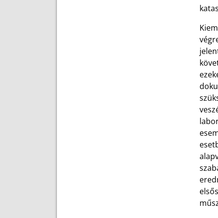
katas
Kiem
végre
jele
köve
ezek
dokum
szük
veszé
labo
esem
eset
alap
szab
ered
elsős
műsz