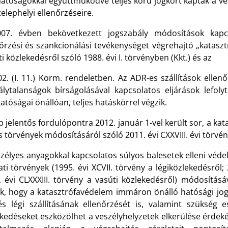
atóságokkal együttműködve teljes körű jogkört kaptak a ves
telephelyi ellenőrzéseire.
07. évben bekövetkezett jogszabály módosítások kapc
nőrzési és szankcionálási tevékenységet végrehajtó „kataszt
i közlekedésről szóló 1988. évi I. törvényben (Kkt.) és az
2. (I. 11.) Korm. rendeletben. Az ADR-es szállítások ellenő
álytalanságok bírságolásával kapcsolatos eljárások lefol
atóságai önállóan, teljes hatáskörrel végzik.
 jelentős fordulópontra 2012. január 1-vel került sor, a k
 törvények módosításáról szóló 2011. évi CXXVIII. évi törvé
szélyes anyagokkal kapcsolatos súlyos balesetek elleni véde
ti törvények (1995. évi XCVII. törvény a légiközlekedésről; 2
. évi CLXXXIII. törvény a vasúti közlekedésről) módosítás
k, hogy a katasztrófavédelem immáron önálló hatósági jogk
 és légi szállításának ellenőrzését is, valamint szükség 
zkedéseket eszközölhet a veszélyhelyzetek elkerülése érdek