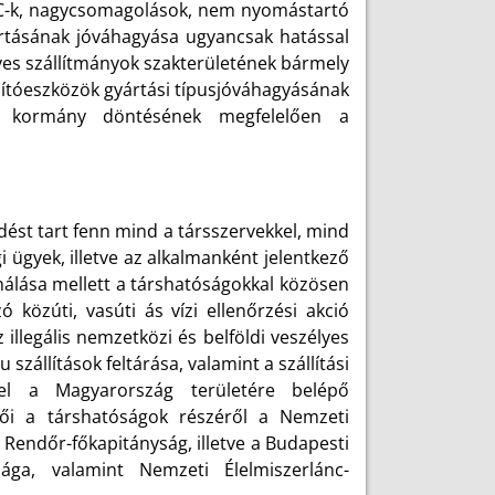
IBC-k, nagycsomagolások, nem nyomástartó
ártásának jóváhagyása ugyancsak hatással
yes szállítmányok szakterületének bármely
llítóeszközök gyártási típusjóváhagyásának
 a kormány döntésének megfelelően a
ést tart fenn mind a társszervekkel, mind
 ügyek, illetve az alkalmanként jelentkező
inálása mellett a társhatóságokkal közösen
 közúti, vasúti ás vízi ellenőrzési akció
 illegális nemzetközi és belföldi veszélyes
 szállítások feltárása, valamint a szállítási
tel a Magyarország területére belépő
evői a társhatóságok részéről a Nemzeti
Rendőr-főkapitányság, illetve a Budapesti
sága, valamint Nemzeti Élelmiszerlánc-