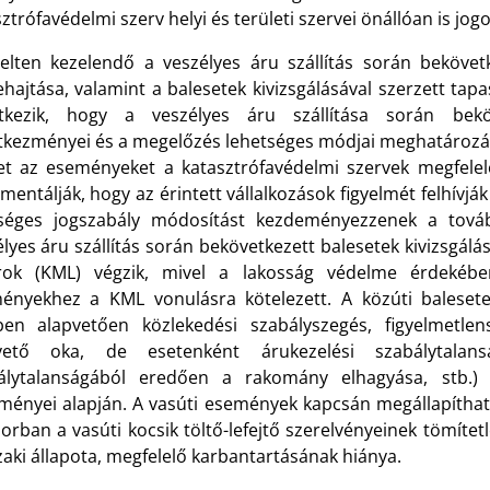
ztrófavédelmi szerv helyi és területi szervei önállóan is jog
elten kezelendő a veszélyes áru szállítás során bekövetk
hajtása, valamint a balesetek kivizsgálásával szerzett tapa
ntkezik, hogy a veszélyes áru szállítása során bekö
tkezményei és a megelőzés lehetséges módjai meghatározásr
et az eseményeket a katasztrófavédelmi szervek megfelelő
entálják, hogy az érintett vállalkozások figyelmét felhívjá
séges jogszabály módosítást kezdeményezzenek a tová
lyes áru szállítás során bekövetkezett balesetek kivizsgál
rok (KML) végzik, mivel a lakosság védelme érdekében
ényekhez a KML vonulásra kötelezett. A közúti balese
ben alapvetően közlekedési szabályszegés, figyelmetle
vető oka, de esetenként árukezelési szabálytalan
álytalanságából eredően a rakomány elhagyása, stb.) 
ményei alapján. A vasúti események kapcsán megállapíthat
orban a vasúti kocsik töltő-lefejtő szerelvényeinek tömítet
aki állapota, megfelelő karbantartásának hiánya.