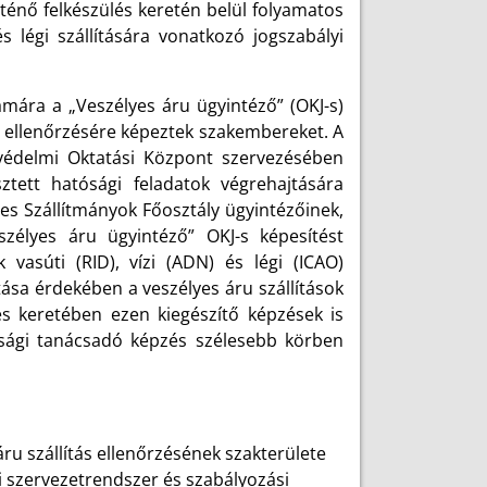
örténő felkészülés keretén belül folyamatos
s légi szállítására vonatkozó jogszabályi
ámára a „Veszélyes áru ügyintéző” (OKJ-s)
k ellenőrzésére képeztek szakembereket. A
védelmi Oktatási Központ szervezésében
ztett hatósági feladatok végrehajtására
es Szállítmányok Főosztály ügyintézőinek,
szélyes áru ügyintéző” OKJ-s képesítést
vasúti (RID), vízi (ADN) és légi (ICAO)
ítása érdekében a veszélyes áru szállítások
tés keretében ezen kiegészítő képzések is
onsági tanácsadó képzés szélesebb körben
ru szállítás ellenőrzésének szakterülete
 szervezetrendszer és szabályozási