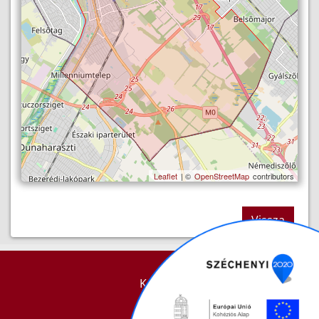
Leaflet
| ©
OpenStreetMap
contributors
Vissza
KAPCSOLAT
IMPRESSZUM