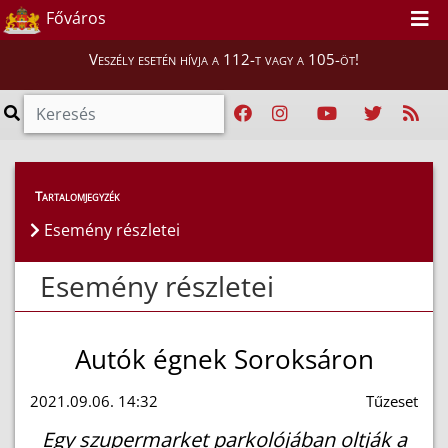
Főváros
Veszély esetén hívja a 112-t vagy a 105-öt!
Esemény részletei
Tartalomjegyzék
Esemény részletei
Esemény részletei
Autók égnek Soroksáron
2021.09.06. 14:32
Tűzeset
Egy szupermarket parkolójában oltják a