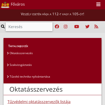
Főváros
Veszély esetén hívja a 112-t vagy a 105-öt!
Hatósági ügyek
>
Tartalomjegyzék
Hatósági jogkörök és nyilvántartások
>
Oktatásszervezés
Oktatásszervezés
Szakvizsgáztatás
Tűzoltó technika nyilvántartása
Oktatásszervezés
Tűzvédelmi oktatásszervezők listája