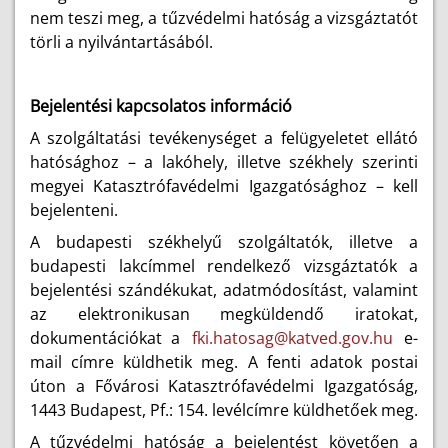
nem teszi meg, a tűzvédelmi hatóság a vizsgáztatót
törli a nyilvántartásából.
Bejelentési kapcsolatos információ
A szolgáltatási tevékenységet a felügyeletet ellátó
hatósághoz – a lakóhely, illetve székhely szerinti
megyei Katasztrófavédelmi Igazgatósághoz – kell
bejelenteni.
A budapesti székhelyű szolgáltatók, illetve a
budapesti lakcímmel rendelkező vizsgáztatók a
bejelentési szándékukat, adatmódosítást, valamint
az elektronikusan megküldendő iratokat,
dokumentációkat a
fki.hatosag@katved.gov.hu
e-
mail címre küldhetik meg. A fenti adatok postai
úton a Fővárosi Katasztrófavédelmi Igazgatóság,
1443 Budapest, Pf.: 154. levélcímre küldhetőek meg.
A tűzvédelmi hatóság a bejelentést követően a