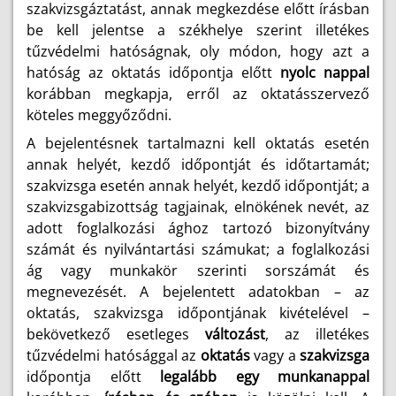
szakvizsgáztatást, annak megkezdése előtt írásban
be kell jelentse a székhelye szerint illetékes
tűzvédelmi hatóságnak, oly módon, hogy azt a
hatóság az oktatás időpontja előtt
nyolc nappal
korábban megkapja, erről az oktatásszervező
köteles meggyőződni.
A bejelentésnek tartalmazni kell oktatás esetén
annak helyét, kezdő időpontját és időtartamát;
szakvizsga esetén annak helyét, kezdő időpontját; a
szakvizsgabizottság tagjainak, elnökének nevét, az
adott foglalkozási ághoz tartozó bizonyítvány
számát és nyilvántartási számukat; a foglalkozási
ág vagy munkakör szerinti sorszámát és
megnevezését. A bejelentett adatokban – az
oktatás, szakvizsga időpontjának kivételével –
bekövetkező esetleges
változást
, az illetékes
tűzvédelmi hatósággal az
oktatás
vagy a
szakvizsga
időpontja előtt
legalább egy munkanappal