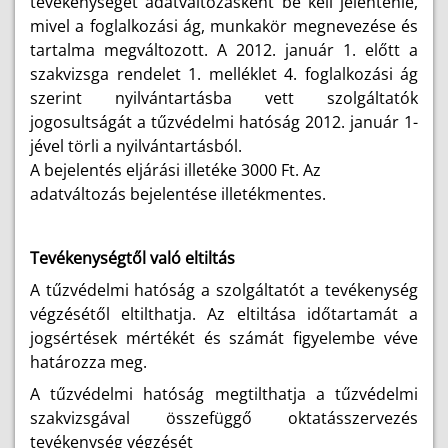
tevékenységét adatváltozásként be kell jelentenie,
mivel a foglalkozási ág, munkakör megnevezése és
tartalma megváltozott. A 2012. január 1. előtt a
szakvizsga rendelet 1. melléklet 4. foglalkozási ág
szerint nyilvántartásba vett szolgáltatók
jogosultságát a tűzvédelmi hatóság 2012. január 1-
jével törli a nyilvántartásból.
A bejelentés eljárási illetéke 3000 Ft. Az
adatváltozás bejelentése illetékmentes.
Tevékenységtől való eltiltás
A tűzvédelmi hatóság a szolgáltatót a tevékenység
végzésétől eltilthatja. Az eltiltása időtartamát a
jogsértések mértékét és számát figyelembe véve
határozza meg.
A tűzvédelmi hatóság megtilthatja a tűzvédelmi
szakvizsgával összefüggő oktatásszervezés
tevékenység végzését