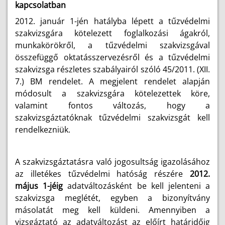
kapcsolatban
2012. január 1-jén hatályba lépett a tűzvédelmi
szakvizsgára kötelezett foglalkozási ágakról,
munkakörökről, a tűzvédelmi szakvizsgával
összefüggő oktatásszervezésről és a tűzvédelmi
szakvizsga részletes szabályairól szóló 45/2011. (XII.
7.) BM rendelet. A megjelent rendelet alapján
módosult a szakvizsgára kötelezettek köre,
valamint fontos változás, hogy a
szakvizsgáztatóknak tűzvédelmi szakvizsgát kell
rendelkezniük.
A szakvizsgáztatásra való jogosultság igazolásához
az illetékes tűzvédelmi hatóság részére
2012.
május 1-jéig
adatváltozásként be kell jelenteni a
szakvizsga meglétét, egyben a bizonyítvány
másolatát meg kell küldeni. Amennyiben a
vizsgáztató az adatváltozást az előírt határidőig