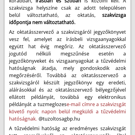
korábban,
írásban és szóban
is közölni kell. A
szakvizsga helyszíne csak az adott településen
belül változtatható, az oktatás,
szakvizsga
időpontja nem változtatható.
Az oktatásszervező a szakvizsgáról jegyzőkönyvet
vesz fel, amelyet az írásbeli vizsgaanyagokkal
együtt hat évig megőriz. Az oktatásszervező
jogutód nélküli megszűnése esetén a
jegyzőkönyveket és vizsgaanyagokat a tűzvédelmi
hatóságnak átadja, mely gondoskodik azok
megőrzéséről. Továbbá az oktatásszervező a
szakvizsgáról készült jegyzőkönyv egy eredeti,
aláírásokkal és az oktatásszervező bélyegzőjével
ellátott példányát, továbbá egy elektronikus
példányát a
tuzmeglozes
e-mail címre a szakvizsgát
követő nyolc napon belül megküldi a tűzvédelmi
hatóságnak.
@tuzoltosagbp.hu
A tűzvédelmi hatóság az eredményes szakvizsgát