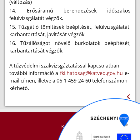
(változás)
14. Erősáramú berendezések időszakos
felülvizsgálatát végzők.
15. Tűzgátló tömítések beépítését, felülvizsgálatát,
karbantartását, javítását végzők.
16. Tűzállóságot növelő burkolatok beépítését,
karbantartását végzők.
A tűzvédelmi szakvizsgáztatással kapcsolatban
további információ a
fki.hatosag@katved.gov.hu
e-
mail címen, illetve a 06-1-459-24-60 telefonszámon
kérhető.
KAPCSOLAT
IMPRESSZUM