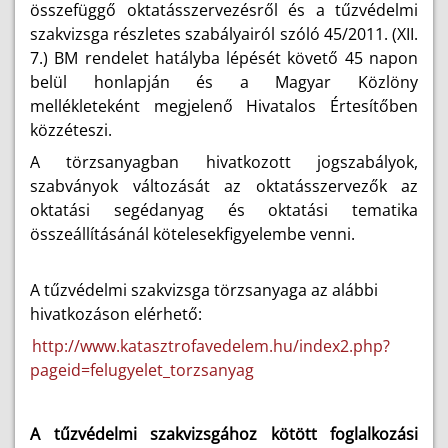
összefüggő oktatásszervezésről és a tűzvédelmi
szakvizsga részletes szabályairól szóló 45/2011. (XII.
7.) BM rendelet hatályba lépését követő 45 napon
belül honlapján és a Magyar Közlöny
mellékleteként megjelenő Hivatalos Értesítőben
közzéteszi.
A törzsanyagban hivatkozott jogszabályok,
szabványok változását az oktatásszervezők az
oktatási segédanyag és oktatási tematika
összeállításánál kötelesekfigyelembe venni.
A tűzvédelmi szakvizsga törzsanyaga az alábbi
hivatkozáson elérhető:
http://www.katasztrofavedelem.hu/index2.php?
pageid=felugyelet_torzsanyag
A tűzvédelmi szakvizsgához kötött foglalkozási