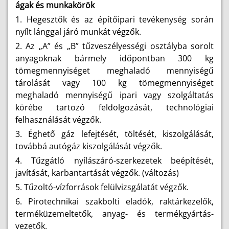
ágak és munkakörök
1. Hegesztők és az építőipari tevékenység során
nyílt lánggal járó munkát végzők.
2. Az „A” és „B” tűzveszélyességi osztályba sorolt
anyagoknak bármely időpontban 300 kg
tömegmennyiséget meghaladó mennyiségű
tárolását vagy 100 kg tömegmennyiséget
meghaladó mennyiségű ipari vagy szolgáltatás
körébe tartozó feldolgozását, technológiai
felhasználását végzők.
3. Éghető gáz lefejtését, töltését, kiszolgálását,
továbbá autógáz kiszolgálását végzők.
4. Tűzgátló nyílászáró-szerkezetek beépítését,
javítását, karbantartását végzők. (változás)
5. Tűzoltó-vízforrások felülvizsgálatát végzők.
6. Pirotechnikai szakbolti eladók, raktárkezelők,
terméküzemeltetők, anyag- és termékgyártás-
vezetők.