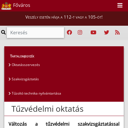
Főváros
Veszély esetén hívja a 112-t vagy a 105-öt!
Hatósági ügyek
>
Tartalomjegyzék
Hatósági jogkörök és nyilvántartások
>
Oktatásszervezés
Szakvizsgáztatás
Szakvizsgáztatás
Tűzoltó technika nyilvántartása
Tűzvédelmi oktatás
Változás a tűzvédelmi szakvizsgáztatással