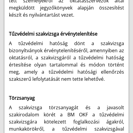
tett személyekről az oktatásszervezők által
megküldött jegyzőkönyvek alapján összesítést
készít és nyilvántartást vezet.
Tűzvédelmi szakvizsga érvénytelenítése
A tűzvédelmi hatóság dönt a szakvizsga
bizonyítványok érvénytelenítéséről, amennyiben az
oktatásról, a szakvizsgáról a tűzvédelmi hatóság
értesítése olyan tartalommal és módon történt
meg, amely a tűzvédelmi hatósági ellenőrzés
szakszerű lefolytatását nem tette lehetővé.
Törzsanyag
A szakvizsga törzsanyagát és a javasolt
szakirodalom körét a BM OKF a tűzvédelmi
szakvizsgára kötelezett foglalkozási ágakról,
munkakörökről, a tűzvédelmi szakvizsgával