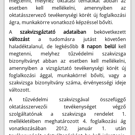
megtenni, melyhez oktatási tematikát abban az
esetben kell mellékelni, amennyiben az
oktatásszervező tevékenységi körét új foglalkozási
ágra, munkakörre vonatkozó képzéssel bővíti.
A
szakvizsgáztató adataiban
bekövetkezett
változást
a tudomásra jutást követően
haladéktalanul, de legkésőbb
8 napon belül
kell
megtenni, melyhez tűzvédelmi szakvizsga
bizonyítványt abban az esetben kell mellékelni,
amennyiben a vizsgáztató tevékenységi körét új
foglalkozási ággal, munkakörrel bővíti, vagy a
szakvizsga bizonyítvány száma, érvényességi ideje
változott.
A tűzvédelmi szakvizsgával összefüggő
oktatásszervezői tevékenységet végző
szolgáltatónak a szakvizsga rendelet 1.
mellékletében meghatározott 4. foglalkozási ág
vonatkozásában 2012. január 1. után