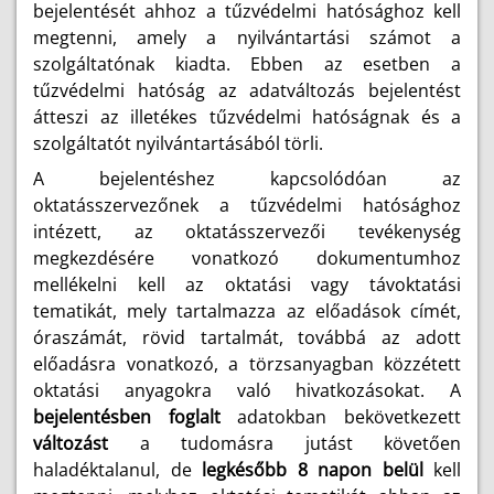
bejelentését ahhoz a tűzvédelmi hatósághoz kell
megtenni, amely a nyilvántartási számot a
szolgáltatónak kiadta. Ebben az esetben a
tűzvédelmi hatóság az adatváltozás bejelentést
átteszi az illetékes tűzvédelmi hatóságnak és a
szolgáltatót nyilvántartásából törli.
A bejelentéshez kapcsolódóan az
oktatásszervezőnek a tűzvédelmi hatósághoz
intézett, az oktatásszervezői tevékenység
megkezdésére vonatkozó dokumentumhoz
mellékelni kell az oktatási vagy távoktatási
tematikát, mely tartalmazza az előadások címét,
óraszámát, rövid tartalmát, továbbá az adott
előadásra vonatkozó, a törzsanyagban közzétett
oktatási anyagokra való hivatkozásokat. A
bejelentésben foglalt
adatokban bekövetkezett
változást
a tudomásra jutást követően
haladéktalanul, de
legkésőbb 8 napon belül
kell