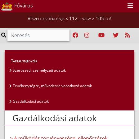
Főváros
Veszély esetén hívja a 112-t vagy a 105-öt!
Közérdekű adatok
>
Általános közzétételi lista
>
Tartalomjegyzék
Gazdálkodási adatok
Szervezeti, személyzeti adatok
Tevékenységre, működésre vonatkozó adatok
Gazdálkodási adatok
Gazdálkodási adatok
> A működés törvényessége, ellenőrzések