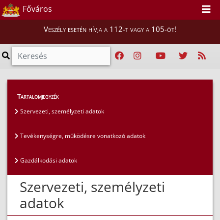
Főváros
Veszély esetén hívja a 112-t vagy a 105-öt!
Közérdekű adatok
>
Általános közzétételi lista
>
Tartalomjegyzék
Szervezeti, személyzeti adatok
Szervezeti, személyzeti adatok
Tevékenységre, működésre vonatkozó adatok
Gazdálkodási adatok
Szervezeti, személyzeti
adatok