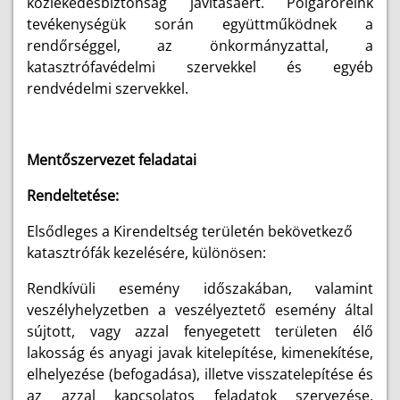
közlekedésbiztonság javításáért. Polgárőreink
tevékenységük során együttműködnek a
rendőrséggel, az önkormányzattal, a
katasztrófavédelmi szervekkel és egyéb
rendvédelmi szervekkel.
Mentőszervezet feladatai
Rendeltetése:
Elsődleges a Kirendeltség területén bekövetkező
katasztrófák kezelésére, különösen:
Rendkívüli esemény időszakában, valamint
veszélyhelyzetben a veszélyeztető esemény által
sújtott, vagy azzal fenyegetett területen élő
lakosság és anyagi javak kitelepítése, kimenekítése,
elhelyezése (befogadása), illetve visszatelepítése és
az azzal kapcsolatos feladatok szervezése,