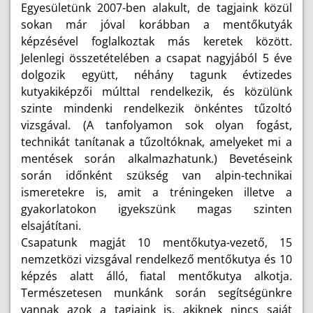
Egyesületünk 2007-ben alakult, de tagjaink közül
sokan már jóval korábban a mentőkutyák
képzésével foglalkoztak más keretek között.
Jelenlegi összetételében a csapat nagyjából 5 éve
dolgozik együtt, néhány tagunk évtizedes
kutyakiképzői múlttal rendelkezik, és közülünk
szinte mindenki rendelkezik önkéntes tűzoltó
vizsgával. (A tanfolyamon sok olyan fogást,
technikát tanítanak a tűzoltóknak, amelyeket mi a
mentések során alkalmazhatunk.) Bevetéseink
során időnként szükség van alpin-technikai
ismeretekre is, amit a tréningeken illetve a
gyakorlatokon igyekszünk magas szinten
elsajátítani.
Csapatunk magját 10 mentőkutya-vezető, 15
nemzetközi vizsgával rendelkező mentőkutya és 10
képzés alatt álló, fiatal mentőkutya alkotja.
Természetesen munkánk során segítségünkre
vannak azok a tagjaink is, akiknek nincs saját