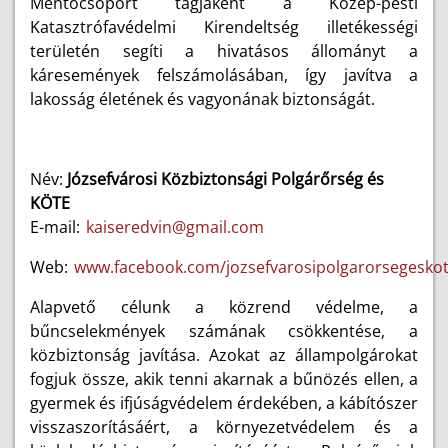
Mentőcsoport tagjaként a Közép-pesti
Katasztrófavédelmi Kirendeltség illetékességi
területén segíti a hivatásos állományt a
káresemények felszámolásában, így javítva a
lakosság életének és vagyonának biztonságát.
Név:
Józsefvárosi Közbiztonsági Polgárőrség és
KÖTE
E-mail:
kaiseredvin@gmail.com
Web:
www.facebook.com/jozsefvarosipolgarorsegeskot
Alapvető célunk a közrend védelme, a
bűncselekmények számának csökkentése, a
közbiztonság javítása. Azokat az állampolgárokat
fogjuk össze, akik tenni akarnak a bűnözés ellen, a
gyermek és ifjúságvédelem érdekében, a kábítószer
visszaszorításáért, a környezetvédelem és a