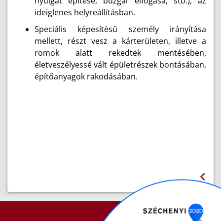
nyúlgát építése, buzgár elfogása, stb.), az
ideiglenes helyreállításban.
Speciális képesítésű személy irányítása
mellett, részt vesz a kárterületen, illetve a
romok alatt rekedtek mentésében,
életveszélyessé vált épületrészek bontásában,
építőanyagok rakodásában.