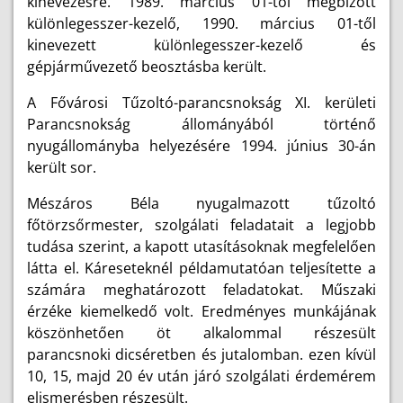
kinevezésre. 1989. március 01-től megbízott
különlegesszer-kezelő, 1990. március 01-től
kinevezett különlegesszer-kezelő és
gépjárművezető beosztásba került.
A Fővárosi Tűzoltó-parancsnokság XI. kerületi
Parancsnokság állományából történő
nyugállományba helyezésére 1994. június 30-án
került sor.
Mészáros Béla nyugalmazott tűzoltó
főtörzsőrmester, szolgálati feladatait a legjobb
tudása szerint, a kapott utasításoknak megfelelően
látta el. Káreseteknél példamutatóan teljesítette a
számára meghatározott feladatokat. Műszaki
érzéke kiemelkedő volt. Eredményes munkájának
köszönhetően öt alkalommal részesült
parancsnoki dicséretben és jutalomban. ezen kívül
10, 15, majd 20 év után járó szolgálati érdemérem
elismerésben részesült.