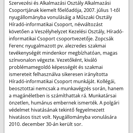
Szervezési és Alkalmazási Osztály Alkalmazási
Csoportjának kiemelt főelőadója, 2007. július 1-től
nyugállományba vonulásáig a Műszaki Osztály
Híradó-informatikai Csoport, névváltozást
követően a Veszélyhelyzet Kezelési Osztály, Híradó-
informatikai Csoport csoportvezetője. Zopcsák
Ferenc nyugalmazott pv. alezredes szakmai
tevékenységét mindenkor megbízhatóan, magas
színvonalon végezte. Vezetőként, kiváló
problémamegoldó képességét és szakmai
ismereteit felhasználva sikeresen irányította
Híradó-informatikai Csoport munkáját. Kollégái,
beosztottai nemcsak a munkavégzés során, hanem
a magánéletben is számíthattak rá. Munkatársai
önzetlen, humánus embernek ismerték. A polgári
védelmet hivatásának tekintő fegyelmezett
hivatásos tiszt volt. Nyugállományba vonulására
2010. december 30-án került sor.