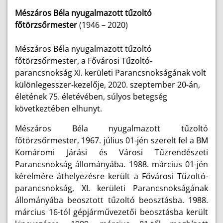
Mészáros Béla nyugalmazott tűzoltó
főtörzsőrmester
(1946 – 2020)
Mészáros Béla nyugalmazott tűzoltó
főtörzsőrmester, a Fővárosi Tűzoltó-
parancsnokság XI. kerületi Parancsnokságának volt
különlegesszer-kezelője, 2020. szeptember 20-án,
életének 75. életévében,
súlyos betegség
következtében
elhunyt.
Mészáros Béla nyugalmazott tűzoltó
főtörzsőrmester, 1967. július 01-jén szerelt fel a BM
Komáromi Járási és Városi Tűzrendészeti
Parancsnokság állományába. 1988. március 01-jén
kérelmére áthelyezésre került a Fővárosi Tűzoltó-
parancsnokság, XI. kerületi Parancsnokságának
állományába beosztott tűzoltó beosztásba. 1988.
március 16-tól gépjárművezetői beosztásba került