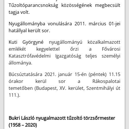
Tűzoltóparancsnokság közösségének megbecsült
tagja volt.
Nyugállományba vonulására 2011. március 01-jei
hatállyal került sor.
Kuti Györgyné
nyugállományú közalkalmazott
emlékét kegyelettel őrzi a Fővárosi
Katasztrófavédelmi Igazgatóság teljes személyi
állománya.
Búcsúztatására 2021. január 15-én (péntek) 11.15
órakor kerül sor a Rákospalotai
temetőben (Budapest, XV. kerület, Szentmihályi út
111.).
Bukri László nyugalmazott tűzoltó törzsőrmester
(1958 – 2020)