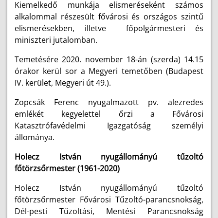
Kiemelkedő munkája elismeréseként számos
alkalommal részesült fővárosi és országos szintű
elismerésekben, illetve főpolgármesteri és
miniszteri jutalomban.
Temetésére 2020. november 18-án (szerda) 14.15
órakor kerül sor a Megyeri temetőben (Budapest
IV. kerület, Megyeri út 49.).
Zopcsák Ferenc nyugalmazott pv. alezredes
emlékét kegyelettel őrzi a Fővárosi
Katasztrófavédelmi Igazgatóság személyi
állománya.
Holecz István nyugállományú tűzoltó
főtörzsőrmester
(1961-2020)
Holecz István nyugállományú tűzoltó
főtörzsőrmester Fővárosi Tűzoltó-parancsnokság,
Dél-pesti Tűzoltási, Mentési Parancsnokság