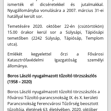
ismerték el dicséretekkel és jutalmakkal.
Nyugállományba vonulására a 2007. március 31-ei
hatállyal került sor.
Temetésére 2020. október 22-én (csütörtökön)
15.00 órakor kerül sor a Sülysápi, Tápiósápi
temetőben (2242 Sülysáp, Tápiósáp, Templom
utca).
Emlékét kegyelettel őrzi a Fővárosi
Katasztrófavédelmi Igazgatóság személyi
állománya.
Boros László nyugalmazott tűzoltó törzszászlós
(1958 – 2020)
Boros László nyugalmazott tűzoltó törzszászlós a
Fővárosi Tűzoltó-parancsnokság IX. és X. kerületi
Parancsnokság Ferencvárosi Tűzőrség beosztott
tűzoltója, életének 63. életévében, 2020. október