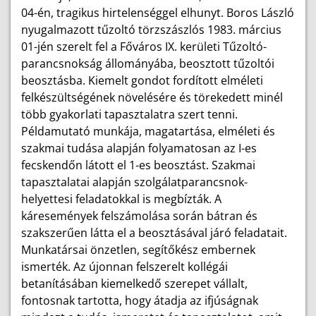
04-én, tragikus hirtelenséggel elhunyt. Boros László
nyugalmazott tűzoltó törzszászlós 1983. március
01-jén szerelt fel a Főváros IX. kerületi Tűzoltó-
parancsnokság állományába, beosztott tűzoltói
beosztásba. Kiemelt gondot fordított elméleti
felkészültségének növelésére és törekedett minél
több gyakorlati tapasztalatra szert tenni.
Példamutató munkája, magatartása, elméleti és
szakmai tudása alapján folyamatosan az I-es
fecskendőn látott el 1-es beosztást. Szakmai
tapasztalatai alapján szolgálatparancsnok-
helyettesi feladatokkal is megbízták. A
káresemények felszámolása során bátran és
szakszerűen látta el a beosztásával járó feladatait.
Munkatársai önzetlen, segítőkész embernek
ismerték. Az újonnan felszerelt kollégái
betanításában kiemelkedő szerepet vállalt,
fontosnak tartotta, hogy átadja az ifjúságnak