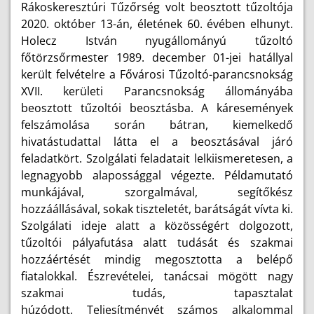
Rákoskeresztúri Tűzőrség volt beosztott tűzoltója
2020. október 13-án, életének 60. évében elhunyt.
Holecz István nyugállományú tűzoltó
főtörzsőrmester 1989. december 01-jei hatállyal
került felvételre a Fővárosi Tűzoltó-parancsnokság
XVII. kerületi Parancsnokság állományába
beosztott tűzoltói beosztásba. A káresemények
felszámolása során bátran, kiemelkedő
hivatástudattal látta el a beosztásával járó
feladatkört. Szolgálati feladatait lelkiismeretesen, a
legnagyobb alapossággal végezte. Példamutató
munkájával, szorgalmával, segítőkész
hozzáállásával, sokak tiszteletét, barátságát vívta ki.
Szolgálati ideje alatt a közösségért dolgozott,
tűzoltói pályafutása alatt tudását és szakmai
hozzáértését mindig megosztotta a belépő
fiatalokkal. Észrevételei, tanácsai mögött nagy
szakmai tudás, tapasztalat
húzódott.
Teljesítményét számos alkalommal