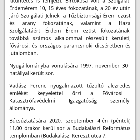
kitüntetés is fémjelzi. Birtokosa volt a Szolgálati
Érdemérem 10, 15 éves fokozatának, a 20 év után
járó Szolgálati Jelnek, a
Tűzbiztonsági Érem ezüst
és arany fokozatának, valamint a
Haza
Szolgálatáért Érdem Érem ezüst fokozatának,
továbbá számos alkalommal részesült kerületi,
fővárosi, és országos parancsnoki dicséretben és
jutalomban.
Nyugállományba vonulására 1997. november 30-i
hatállyal került sor.
Vadász Ferenc nyugalmazott tűzoltó alezredes
emlékét kegyelettel őrzi a Fővárosi
Katasztrófavédelmi Igazgatóság személyi
állománya.
Búcsúztatására 2020. szeptember 4-én (péntek)
11.00 órakor kerül sor a Budakalászi Református
templomban (Budakalász, Kereszt utca 7.