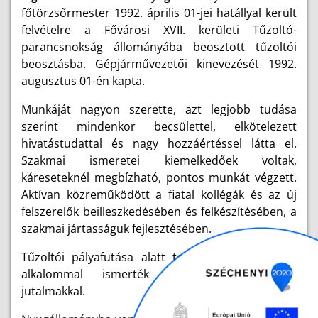
főtörzsőrmester 1992. április 01-jei hatállyal került
felvételre a Fővárosi XVII. kerületi Tűzoltó-
parancsnokság állományába beosztott tűzoltói
beosztásba. Gépjárművezetői kinevezését 1992.
augusztus 01-én kapta.
Munkáját nagyon szerette, azt legjobb tudása
szerint mindenkor becsülettel, elkötelezett
hivatástudattal és nagy hozzáértéssel látta el.
Szakmai ismeretei kiemelkedőek voltak,
káreseteknél megbízható, pontos munkát végzett.
Aktívan közreműködött a fiatal kollégák és az új
felszerelők beilleszkedésében és felkészítésében, a
szakmai jártasságuk fejlesztésében.
Tűzoltói pályafutása alatt teljesítményét számos
alkalommal ismerték el dicséretekkel és
jutalmakkal.