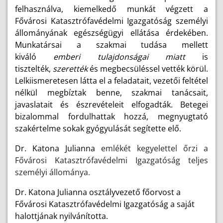
felhasználva, kiemelkedő munkát végzett a
Fővárosi Katasztrófavédelmi Igazgatóság személyi
állományának egészségügyi ellátása érdekében.
Munkatársai a szakmai tudása mellett
kiváló
emberi tulajdonságai miatt
is
tisztelték,
szerették
és megbecsüléssel vették körül.
Lelkiismeretesen látta el a feladatait, vezetői feltétel
nélkül megbíztak benne, szakmai tanácsait,
javaslatait és észrevételeit elfogadták. Betegei
bizalommal fordulhattak hozzá, megnyugtató
szakértelme sokak gyógyulását segítette elő.
Dr. Katona Julianna
emlékét kegyelettel őrzi a
Fővárosi Katasztrófavédelmi Igazgatóság teljes
személyi állománya.
Dr. Katona Julianna osztályvezető főorvost a
Fővárosi Katasztrófavédelmi Igazgatóság a saját
halottjának nyilvánította.