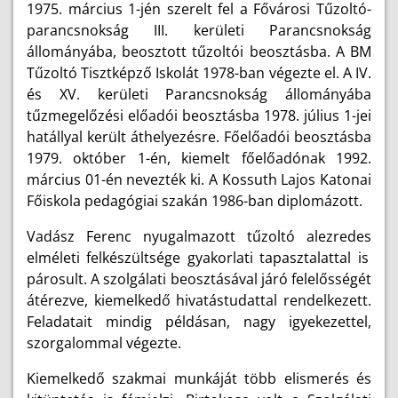
1975. március 1-jén szerelt fel a Fővárosi Tűzoltó-
parancsnokság III. kerületi Parancsnokság
állományába, beosztott tűzoltói beosztásba. A BM
Tűzoltó Tisztképző Iskolát 1978-ban végezte el. A
IV.
és XV. kerületi Parancsnokság állományába
tűzmegelőzési előadói beosztásba 1978. július 1-jei
hatállyal került áthelyezésre. Főelőadói beosztásba
1979. október 1-én, kiemelt főelőadónak 1992.
március 01-én nevezték ki. A Kossuth Lajos Katonai
Főiskola pedagógiai szakán 1986-ban diplomázott.
Vadász Ferenc nyugalmazott tűzoltó alezredes
elméleti felkészültsége gyakorlati tapasztalattal is
párosult. A szolgálati beosztásával járó felelősségét
átérezve, kiemelkedő hivatástudattal rendelkezett.
Feladatait mindig példásan, nagy igyekezettel,
szorgalommal végezte.
Kiemelkedő szakmai munkáját több elismerés és