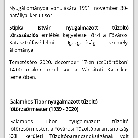
Nyugállományba vonulására 1991. november 30-i
hatállyal került sor.
Stipka István nyugalmazott tűzoltó
törzszászlós
emlékét kegyelettel őrzi a Fővárosi
Katasztrófavédelmi Igazgatóság személyi
állománya.
Temetésére 2020. december 17-én (csütörtökön)
14.00 órakor kerül sor a Vácrátóti Katolikus
temetőben.
Galambos Tibor
nyugalmazott tűzoltó
főtörzsőrmester (1939 - 2020)
Galambos Tibor nyugalmazott tűzoltó
főtörzsőrmester, a Fővárosi Tűzoltóparancsnokság
XXII. kerületi Tűzoltóparancsnokságának volt