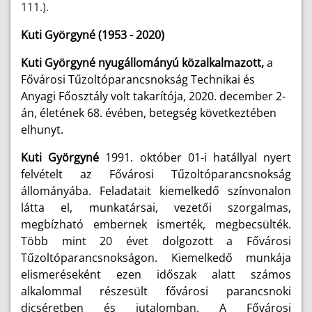
111.).
Kuti Györgyné (1953 - 2020)
Kuti Györgyné nyugállományú közalkalmazott,
a
Fővárosi Tűzoltóparancsnokság Technikai és
Anyagi Főosztály volt takarítója, 2020. december 2-
án, életének 68. évében, betegség következtében
elhunyt.
Kuti Györgyné
1991. október 01-i hatállyal nyert
felvételt az Fővárosi Tűzoltóparancsnokság
állományába. Feladatait kiemelkedő színvonalon
látta el, munkatársai, vezetői szorgalmas,
megbízható embernek ismerték, megbecsülték.
Több mint 20 évet dolgozott a Fővárosi
Tűzoltóparancsnokságon. Kiemelkedő munkája
elismeréseként ezen időszak alatt számos
alkalommal részesült fővárosi parancsnoki
dicséretben és jutalomban. A
Fővárosi