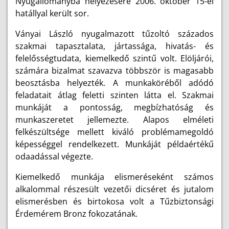
Nyugállományba helyezésére 2006. október 15-ei
hatállyal került sor.
Ványai László nyugalmazott tűzoltó százados
szakmai tapasztalata, jártassága, hivatás- és
felelősségtudata, kiemelkedő szintű volt. Elöljárói,
számára bizalmat szavazva többször is magasabb
beosztásba helyezték. A munkaköréből adódó
feladatait átlag feletti szinten látta el. Szakmai
munkáját a pontosság, megbízhatóság és
munkaszeretet jellemezte. Alapos elméleti
felkészültsége mellett kiváló problémamegoldó
képességgel rendelkezett. Munkáját példaértékű
odaadással végezte.
Kiemelkedő munkája elismeréseként számos
alkalommal részesült vezetői dicséret és jutalom
elismerésben és birtokosa volt a Tűzbiztonsági
Érdemérem Bronz fokozatának.