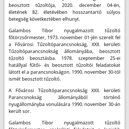
beosztott tűzoltója, 2020. december 04-én,
életének 82. életévében hosszantartó
súlyos
betegség következtében
elhunyt.
Galambos Tibor nyugalmazott tűzoltó
főtörzsőrmester, 1973. november 01-jén szerelt fel
a Fővárosi Tűzoltóparancsnokság, XXII. kerületi
Tűzoltóparancsnokság állományába, beosztott
tűzoltó beosztásba. 1978. szeptember 25-ei
hatállyal fűtői- és beosztott tűzoltói feladatokat
látott el a parancsnokságon. 1990. november 30-tól
ismét beosztott tűzoltó.
A Fővárosi Tűzoltóparancsnokság XXII. kerületi
Parancsnokság állományából történő
nyugállományba vonulására 1990. november 30-án
került sor.
Galambos Tibor nyugalmazott tűzoltó