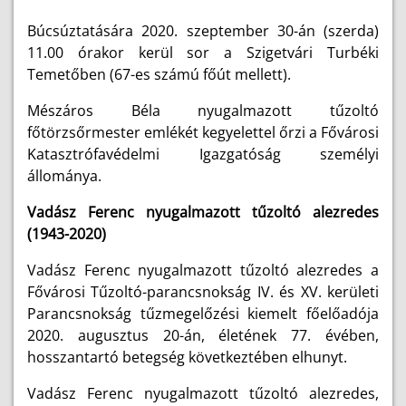
Búcsúztatására 2020. szeptember 30-án (szerda)
11.00 órakor kerül sor a Szigetvári Turbéki
Temetőben (67-es számú főút mellett).
Mészáros Béla nyugalmazott tűzoltó
főtörzsőrmester emlékét kegyelettel őrzi a Fővárosi
Katasztrófavédelmi Igazgatóság személyi
állománya.
Vadász Ferenc nyugalmazott tűzoltó alezredes
(1943-2020)
Vadász Ferenc nyugalmazott tűzoltó alezredes a
Fővárosi Tűzoltó-parancsnokság IV. és XV. kerületi
Parancsnokság tűzmegelőzési kiemelt főelőadója
2020. augusztus 20-án, életének 77. évében,
hosszantartó betegség következtében elhunyt.
Vadász Ferenc nyugalmazott tűzoltó alezredes
,