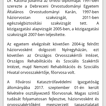
Dr. Katona Julianna az orvosi diplomáját 1991-ben
szerezte a Debreceni Orvostudományi Egyetem
Általános Orvostudományi Karán, 1997-ben
háziorvostan szakvizsgát, 2011-ben
egészségbiztosítási szakvizsgát tett. A
közigazgatási alapvizsgát 2005-ben, a közigazgatási
szakvizsgát 2007-ben teljesítette.
Az egyetem elvégzését követően 2004-ig felnőtt
háziorvosként dolgozott Nyíregyházán, ezt
követően az Országos Orvosszakértői Intézet,
Országos Rehabilitációs és Szociális Szakértői
Intézet, majd Nemzeti Rehabilitációs és Szociális
Hivatal orvosszakértője, főorvosa volt.
A Fővárosi Katasztrófavédelmi Igazgatóság
állományába 2017. szeptember 01-én került
felvételre osztályvezető főorvosnak. Magas szintű
tudását folyamatosan fejlesztve, háziorvosként és
orvosszakértőként megszerzett tapasztalatait