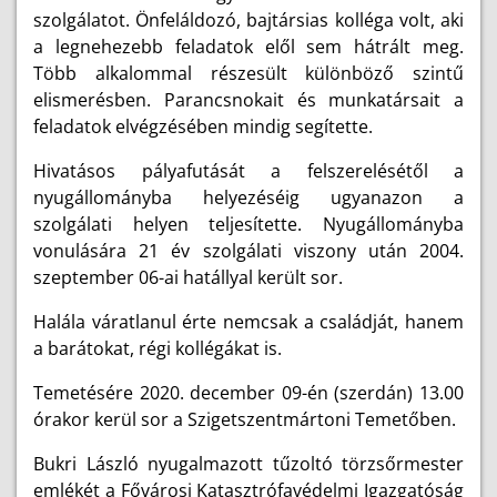
szolgálatot. Önfeláldozó, bajtársias kolléga volt, aki
a legnehezebb feladatok elől sem hátrált meg.
Több alkalommal részesült különböző szintű
elismerésben. Parancsnokait és munkatársait a
feladatok elvégzésében mindig segítette.
Hivatásos pályafutását a felszerelésétől a
nyugállományba helyezéséig ugyanazon a
szolgálati helyen teljesítette. Nyugállományba
vonulására 21 év szolgálati viszony után 2004.
szeptember 06-ai hatállyal került sor.
Halála váratlanul érte nemcsak a családját, hanem
a barátokat, régi kollégákat is.
Temetésére 2020. december 09-én (szerdán) 13.00
órakor kerül sor a Szigetszentmártoni Temetőben.
Bukri László nyugalmazott tűzoltó törzsőrmester
emlékét a Fővárosi Katasztrófavédelmi Igazgatóság