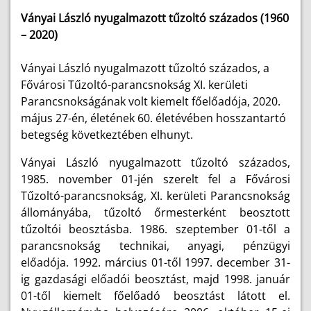
Ványai László nyugalmazott tűzoltó százados (1960
– 2020)
Ványai László nyugalmazott tűzoltó százados, a
Fővárosi Tűzoltó-parancsnokság XI. kerületi
Parancsnokságának volt kiemelt főelőadója, 2020.
május 27-én, életének 60. életévében
hosszantartó
betegség következtében
elhunyt.
Ványai László nyugalmazott tűzoltó százados,
1985. november 01-jén szerelt fel a Fővárosi
Tűzoltó-parancsnokság, XI. kerületi Parancsnokság
állományába, tűzoltó őrmesterként beosztott
tűzoltói beosztásba. 1986. szeptember 01-től a
parancsnokság technikai, anyagi, pénzügyi
előadója. 1992. március 01-től 1997. december 31-
ig gazdasági előadói beosztást, majd 1998. január
01-től kiemelt főelőadó beosztást látott el.