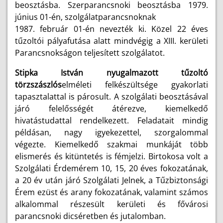
beosztásba.
Szerparancsnoki beosztásba 1979.
június 01-én, szolgálatparancsnoknak
1987. február 01-én nevezték ki. Közel 22 éves
tűzoltói pályafutása alatt mindvégig a
XIII. kerületi
Parancsnokságon
teljesített szolgálatot.
Stipka István nyugalmazott tűzoltó
törzszászlós
elméleti felkészültsége gyakorlati
tapasztalattal is párosult. A szolgálati beosztásával
járó felelősségét átérezve, kiemelkedő
hivatástudattal rendelkezett. Feladatait mindig
példásan, nagy igyekezettel, szorgalommal
végezte.
Kiemelkedő szakmai munkáját több
elismerés és kitüntetés is fémjelzi. Birtokosa volt a
Szolgálati Érdemérem 10, 15, 20 éves fokozatának,
a 20 év után járó Szolgálati Jelnek, a
Tűzbiztonsági
Érem ezüst és arany fokozatának, valamint
számos
alkalommal részesült kerületi és fővárosi
parancsnoki dicséretben és jutalomban.