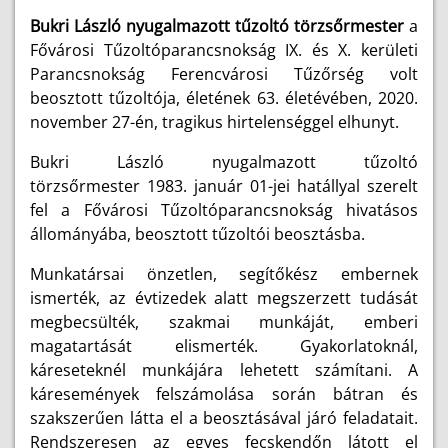
Bukri László nyugalmazott tűzoltó törzsőrmester
a
Fővárosi Tűzoltóparancsnokság IX. és X. kerületi
Parancsnokság Ferencvárosi Tűzőrség volt
beosztott tűzoltója, életének 63. életévében, 2020.
november 27-én, tragikus hirtelenséggel elhunyt.
Bukri László nyugalmazott tűzoltó
törzsőrmester
1983. január 01-jei hatállyal szerelt
fel a Fővárosi Tűzoltóparancsnokság hivatásos
állományába, beosztott tűzoltói beosztásba.
Munkatársai önzetlen, segítőkész embernek
ismerték, az évtizedek alatt megszerzett tudását
megbecsülték, szakmai munkáját, emberi
magatartását elismerték. Gyakorlatoknál,
káreseteknél munkájára lehetett számítani. A
káresemények felszámolása során bátran és
szakszerűen látta el a beosztásával járó feladatait.
Rendszeresen az egyes fecskendőn látott el