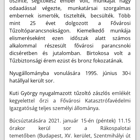
őszinte, segítőkész ember volt, munkáját nagy
odaadással végezte, munkatársai szorgalmas
embernek ismerték, tisztelték, becsülték. Több
mint 25 évet dolgozott a Fővárosi
Tűzoltóparancsnokságon. Kiemelkedő munkája
elismeréseként ezen időszak alatt számos
alkalommal részesült fővárosi parancsnoki
dicséretben és jutalomban. Birtokosa volt a
Tűzbiztonsági érem ezüst és bronz fokozatának.
Nyugállományba vonulására 1995. június 30-i
hatállyal került sor.
Kuti György nyugalmazott tűzoltó zászlós
emlékét
kegyelettel őrzi a Fővárosi Katasztrófavédelmi
Igazgatóság teljes személyi állománya.
Búcsúztatására 2021. január 15-én (péntek) 11.15
órakor kerül sor a Rákospalotai
temetőben (Budapest, XV. kerület, Szentmihályi út