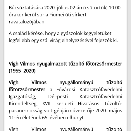
Búcsúztatására 2020. július 02-án (csütörtök) 10.00
órakor kerül sor a Fiumei úti sírkert
ravatalozójában.
A család kérése, hogy a gyászolók kegyeletüket
legfeljebb egy szál virág elhelyezésével fejezzék ki.
Vígh Vilmos nyugalmazott tűzoltó főtörzsőrmester
(1955- 2020)
Vigh Vilmos nyugállományú tűzoltó
főtörzsőrmester
a Fővárosi Katasztrófavédelmi
Igazgatóság, Dél-pesti Katasztrófavédelmi
Kirendeltség, XVII. kerületi Hivatásos Tűzoltó-
parancsnokság volt gépjárművezetője 2020. május
11-én életének 65. évében elhunyt.
Vígh Vilmos nyugállományú tűzoltó