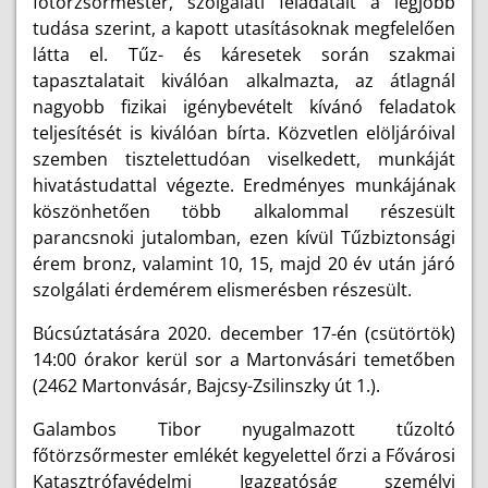
főtörzsőrmester, szolgálati feladatait a legjobb
tudása szerint, a kapott utasításoknak megfelelően
látta el. Tűz- és káresetek során szakmai
tapasztalatait kiválóan alkalmazta, az átlagnál
nagyobb fizikai igénybevételt kívánó feladatok
teljesítését is kiválóan bírta. Közvetlen elöljáróival
szemben tisztelettudóan viselkedett, munkáját
hivatástudattal végezte. Eredményes munkájának
köszönhetően több alkalommal részesült
parancsnoki jutalomban, ezen kívül Tűzbiztonsági
érem bronz, valamint 10, 15, majd 20 év után járó
szolgálati érdemérem elismerésben részesült.
Búcsúztatására 2020. december 17-én (csütörtök)
14:00 órakor kerül sor a Martonvásári temetőben
(2462 Martonvásár, Bajcsy-Zsilinszky út 1.).
Galambos Tibor nyugalmazott tűzoltó
főtörzsőrmester emlékét kegyelettel őrzi a Fővárosi
Katasztrófavédelmi Igazgatóság személyi