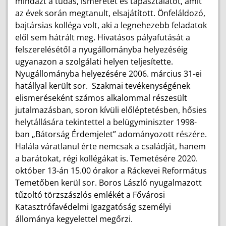
mindazt a tudás, ismeretet és tapasztalatot, amit
az évek során megtanult, elsajátított. Önfeláldozó,
bajtársias kolléga volt, aki a legnehezebb feladatok
elől sem hátrált meg. Hivatásos pályafutását a
felszerelésétől a nyugállományba helyezéséig
ugyanazon a szolgálati helyen teljesítette.
Nyugállományba helyezésére 2006. március 31-ei
hatállyal került sor. Szakmai tevékenységének
elismeréseként számos alkalommal részesült
jutalmazásban, soron kívüli előléptetésben, hősies
helytállására tekintettel a belügyminiszter 1998-
ban „Bátorság Érdemjelet” adományozott részére.
Halála váratlanul érte nemcsak a családját, hanem
a barátokat, régi kollégákat is. Temetésére 2020.
október 13-án 15.00 órakor a Ráckevei Református
Temetőben kerül sor. Boros László nyugalmazott
tűzoltó törzszászlós emlékét a Fővárosi
Katasztrófavédelmi Igazgatóság személyi
állománya kegyelettel megőrzi.