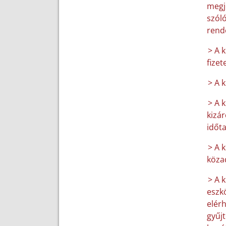
megje
szóló
rend
> A 
fizet
> A 
> A 
kizár
időt
> A k
közad
> A 
eszk
elér
gyűjt