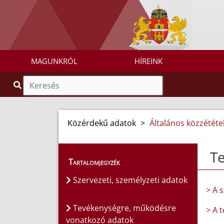
MAGUNKRÓL
HÍREINK
Közérdekű adatok
>
Általános közzétételi
T
Tartalomjegyzék
Szervezeti, személyzeti adatok
> A 
Tevékenységre, működésre
> A 
vonatkozó adatok