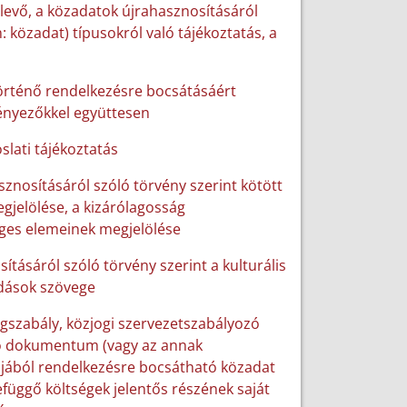
 levő, a közadatok újrahasznosításáról
 közadat) típusokról való tájékoztatás, a
történő rendelkezésre bocsátásáért
tényezőkkel együttesen
slati tájékoztatás
sznosításáról szóló törvény szerint kötött
gjelölése, a kizárólagosság
ges elemeinek megjelölése
sításáról szóló törvény szerint a kulturális
odások szövege
ogszabály, közjogi szervezetszabályozó
író dokumentum (vagy az annak
ljából rendelkezésre bocsátható közadat
zefüggő költségek jelentős részének saját