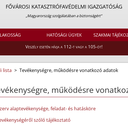
FŐVÁROSI KATASZTRÓFAVÉDELMI IGAZGATÓSÁG
„Magyarország szolgálatában a biztonságért”
LAKOSSÁG
HATÓSÁGI ÜGYEK
SZAKMAI TÁJÉKO
Veszély esetén hívja a 112-t vagy a 105-öt!
 lista
>
Tevékenységre, működésre vonatkozó adatok
evékenységre, működésre vonatko
szerv alaptevékenysége, feladat- és hatásköre
tevékenységéről szóló tájékoztató