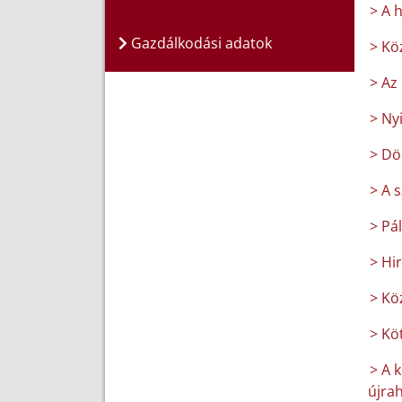
> A 
Gazdálkodási adatok
> Kö
> Az 
> Ny
> Dö
> A 
> Pá
> Hi
> Kö
> Köt
> A 
újrah