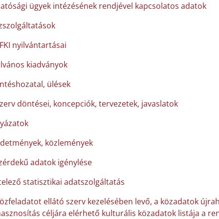
hatósági ügyek intézésének rendjével kapcsolatos adatok
zszolgáltatások
FKI nyilvántartásai
ilvános kiadványok
ntéshozatal, ülések
szerv döntései, koncepciók, tervezetek, javaslatok
lyázatok
rdetmények, közlemények
zérdekű adatok igénylése
elező statisztikai adatszolgáltatás
közfeladatot ellátó szerv kezelésében levő, a közadatok újra
asznosítás céljára elérhető kulturális közadatok listája a 