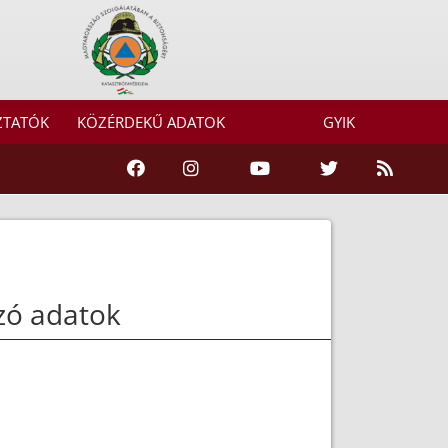
ZTATÓK
KÖZÉRDEKŰ ADATOK
GYIK
zó adatok