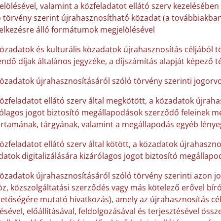
lölésével, valamint a közfeladatot ellátó szerv kezelésében
 törvény szerint újrahasznosítható közadat (a továbbiakban:
elkezésre álló formátumok megjelölésével
közadatok és kulturális közadatok újrahasznosítás céljából 
endő díjak általános jegyzéke, a díjszámítás alapját képező 
közadatok újrahasznosításáról szóló törvény szerinti jogorvo
közfeladatot ellátó szerv által megkötött, a közadatok újraha
ólagos jogot biztosító megállapodások szerződő feleinek me
artamának, tárgyának, valamint a megállapodás egyéb lénye
özfeladatot ellátó szerv által kötött, a közadatok újrahaszno
atok digitalizálására kizárólagos jogot biztosító megállap
közadatok újrahasznosításáról szóló törvény szerinti azon j
öz, közszolgáltatási szerződés vagy más kötelező erővel b
hetőségére mutató hivatkozás), amely az újrahasznosítás cé
ésével, előállításával, feldolgozásával és terjesztésével öss