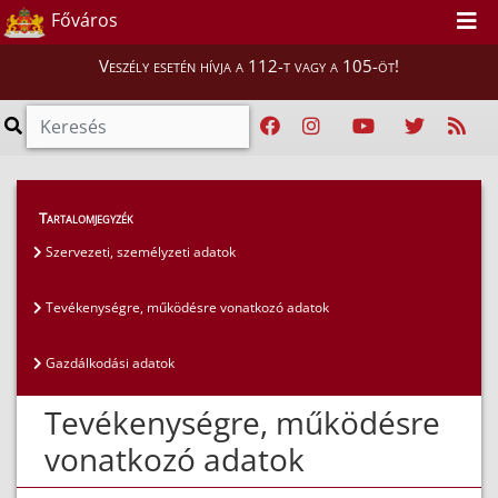
Főváros
Veszély esetén hívja a 112-t vagy a 105-öt!
Közérdekű adatok
>
Általános közzétételi lista
>
Tartalomjegyzék
Tevékenységre, működésre vonatkozó adatok
Szervezeti, személyzeti adatok
Tevékenységre, működésre vonatkozó adatok
Gazdálkodási adatok
Tevékenységre, működésre
vonatkozó adatok