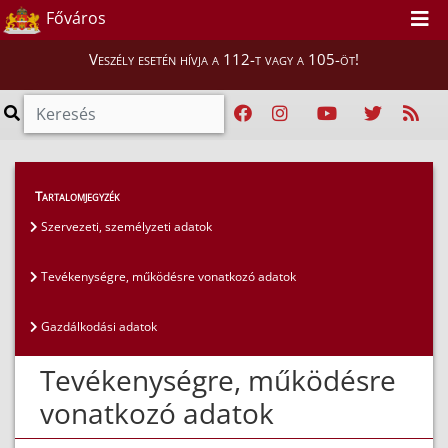
Főváros
Veszély esetén hívja a 112-t vagy a 105-öt!
Közérdekű adatok
>
Általános közzétételi lista
>
Tartalomjegyzék
Tevékenységre, működésre vonatkozó adatok
Szervezeti, személyzeti adatok
Tevékenységre, működésre vonatkozó adatok
Gazdálkodási adatok
Tevékenységre, működésre
vonatkozó adatok