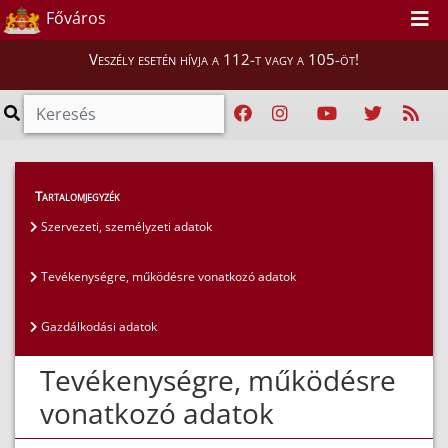
Főváros
Veszély esetén hívja a 112-t vagy a 105-öt!
Közérdekű adatok
>
Általános közzétételi lista
>
Tartalomjegyzék
Tevékenységre, működésre vonatkozó adatok
Szervezeti, személyzeti adatok
Tevékenységre, működésre vonatkozó adatok
Gazdálkodási adatok
Tevékenységre, működésre
vonatkozó adatok