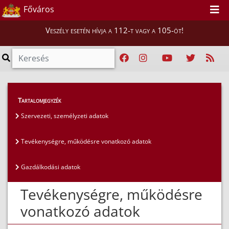
Főváros
Veszély esetén hívja a 112-t vagy a 105-öt!
Közérdekű adatok
>
Általános közzétételi lista
>
Tartalomjegyzék
Tevékenységre, működésre vonatkozó adatok
Szervezeti, személyzeti adatok
Tevékenységre, működésre vonatkozó adatok
Gazdálkodási adatok
Tevékenységre, működésre
vonatkozó adatok