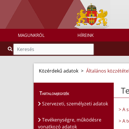
MAGUNKRÓL
HÍREINK
Közérdekű adatok
>
Általános közzétételi
T
Tartalomjegyzék
Szervezeti, személyzeti adatok
> A 
Tevékenységre, működésre
> A 
vonatkozó adatok