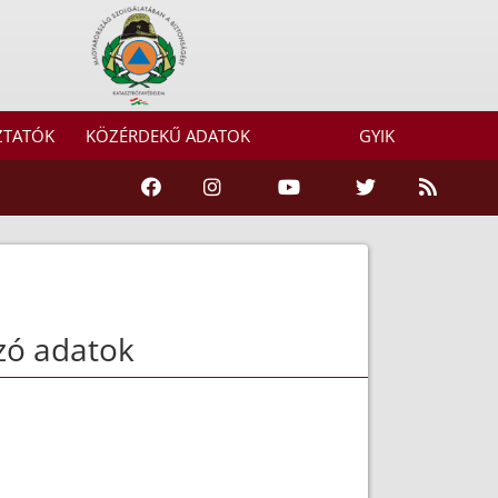
ZTATÓK
KÖZÉRDEKŰ ADATOK
GYIK
zó adatok