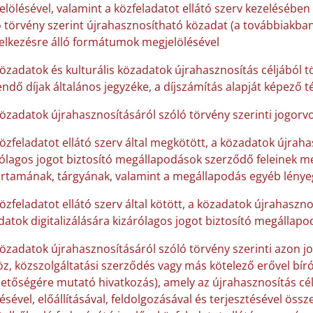
lölésével, valamint a közfeladatot ellátó szerv kezelésében
 törvény szerint újrahasznosítható közadat (a továbbiakban:
elkezésre álló formátumok megjelölésével
közadatok és kulturális közadatok újrahasznosítás céljából 
endő díjak általános jegyzéke, a díjszámítás alapját képező 
közadatok újrahasznosításáról szóló törvény szerinti jogorvo
közfeladatot ellátó szerv által megkötött, a közadatok újraha
ólagos jogot biztosító megállapodások szerződő feleinek me
artamának, tárgyának, valamint a megállapodás egyéb lénye
özfeladatot ellátó szerv által kötött, a közadatok újrahaszno
atok digitalizálására kizárólagos jogot biztosító megállap
közadatok újrahasznosításáról szóló törvény szerinti azon j
öz, közszolgáltatási szerződés vagy más kötelező erővel b
hetőségére mutató hivatkozás), amely az újrahasznosítás cé
ésével, előállításával, feldolgozásával és terjesztésével öss