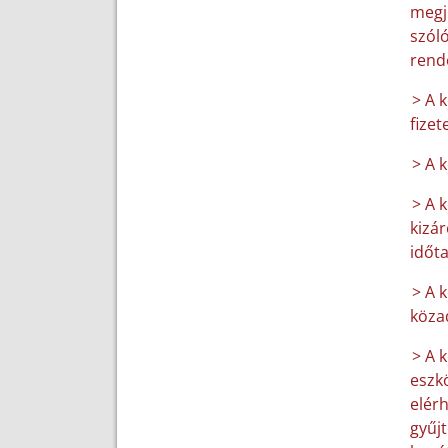
megje
szóló
rend
> A 
fizet
> A 
> A 
kizár
időt
> A k
közad
> A 
eszk
elér
gyűjt