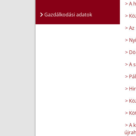
> A 
Gazdálkodási adatok
> Kö
> Az 
> Ny
> Dö
> A 
> Pá
> Hi
> Kö
> Köt
> A 
újrah