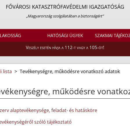
FŐVÁROSI KATASZTRÓFAVÉDELMI IGAZGATÓSÁG
„Magyarország szolgálatában a biztonságért”
LAKOSSÁG
HATÓSÁGI ÜGYEK
SZAKMAI TÁJÉKO
Veszély esetén hívja a 112-t vagy a 105-öt!
 lista
>
Tevékenységre, működésre vonatkozó adatok
evékenységre, működésre vonatko
szerv alaptevékenysége, feladat- és hatásköre
tevékenységéről szóló tájékoztató