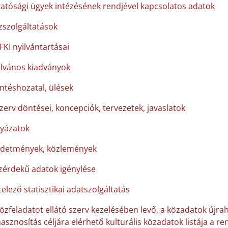
hatósági ügyek intézésének rendjével kapcsolatos adatok
zszolgáltatások
FKI nyilvántartásai
ilvános kiadványok
ntéshozatal, ülések
szerv döntései, koncepciók, tervezetek, javaslatok
lyázatok
rdetmények, közlemények
zérdekű adatok igénylése
elező statisztikai adatszolgáltatás
közfeladatot ellátó szerv kezelésében levő, a közadatok újra
asznosítás céljára elérhető kulturális közadatok listája a 