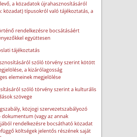
 levő, a közadatok újrahasznosításáról
 közadat) típusokról való tájékoztatás, a
történő rendelkezésre bocsátásáért
tényezőkkel együttesen
slati tájékoztatás
sznosításáról szóló törvény szerint kötött
gjelölése, a kizárólagosság
ges elemeinek megjelölése
sításáról szóló törvény szerint a kulturális
odások szövege
ogszabály, közjogi szervezetszabályozó
író dokumentum (vagy az annak
ljából rendelkezésre bocsátható közadat
zefüggő költségek jelentős részének saját