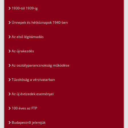
1930-tól 1939-ig
Ünnepek és hétköznapok 1940-ben
Az első légitámadás
Az újrakezdés
Az osztályparancsnokság működése
Tűzoltóság a vérzivatarban
Az új évtizedek eseményei
100 éves az FTP
Budapestről jelentjük