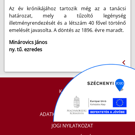
Az év krónikájához tartozik még az a tanácsi
határozat, mely a tűzoltó legénység
illetményrendezését és a létszám 40 fővel történő
emelését javasolta. A döntés az 1896. évre maradt.
Minárovics János
ny. tű. ezredes
KAPCSOLAT
IMPRESSZUM
ADATKEZELÉSI TÁJÉKOZTATÓ
JOGI NYILATKOZAT