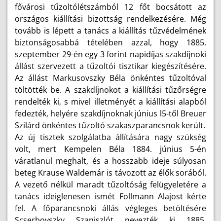
fővárosi tűzoltólétszámból 12 főt bocsátott az
országos kiállítási bizottság rendelkezésére. Még
tovább is lépett a tanács a kiállítás tűzvédelmének
biztonságosabbá tételében azzal, hogy 1885.
szeptember 29-én egy 3 forint napidíjas szakdíjnoki
állást szervezett a tűzoltói tisztikar kiegészítésére.
Az állást Markusovszky Béla önkéntes tűzoltóval
töltötték be. A szakdíjnokot a kiállítási tűzőrségre
rendelték ki, s mivel illetményét a kiállítási alapból
fedezték, helyére szakdíjnoknak június l5-től Breuer
Szilárd önkéntes tűzoltó szakaszparancsnok került.
Az új tisztek szolgálatba állítására nagy szükség
volt, mert Kempelen Béla 1884. június 5-én
váratlanul meghalt, és a hosszabb ideje súlyosan
beteg Krause Waldemár is távozott az élők sorából.
A vezető nélkül maradt tűzoltóság felügyeletére a
tanács ideiglenesen ismét Follmann Alajost kérte
fel. A főparancsnoki állás végleges betöltésére
Scserbovszky Szaniszlót nevezték ki 1885.