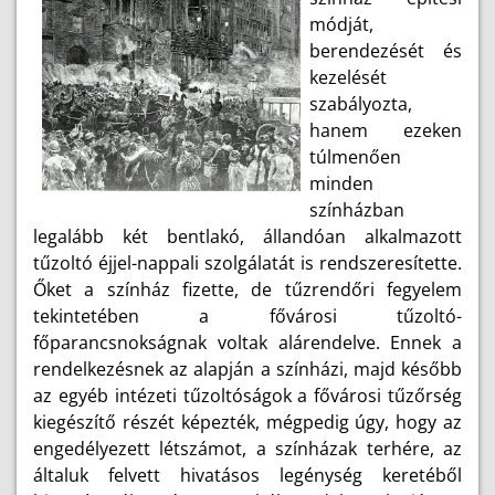
módját,
berendezését és
kezelését
szabályozta,
hanem ezeken
túlmenően
minden
színházban
legalább két bentlakó, állandóan alkalmazott
tűzoltó éjjel-nappali szolgálatát is rendszeresítette.
Őket a színház fizette, de tűzrendőri fegyelem
tekintetében a fővárosi tűzoltó-
főparancsnokságnak voltak alárendelve. Ennek a
rendelkezésnek az alapján a színházi, majd később
az egyéb intézeti tűzoltóságok a fővárosi tűzőrség
kiegészítő részét képezték, mégpedig úgy, hogy az
engedélyezett létszámot, a színházak terhére, az
általuk felvett hivatásos legénység keretéből