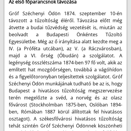
Az első főparancsnok távozása
Gróf Széchenyi Ödön 1874. szeptember 10-én
távozott a tűzoltóság éléről. Távozása előtt még
átvette a budai tűzvédség vezetését is, miután az
beolvadt a Budapesti Önkéntes Tűzoltó
Egyesületbe. Még az ő irányítása alatt kezdte meg a
IV. (a Próféta utcában), az V. (a Ráczvárosban),
majd a VI. őrség (Óbudán) a szolgálatot. A
legénység összlétszáma 1874-ben 97 fő volt, akik az
említett hat mozgóőrségen, továbbá a vágóhídon
és a figyelőtoronyban teljesítettek szolgálatot. Gróf
Széchenyi Ödön munkájának tudható be az is, hogy
Budapest a hivatásos tűzoltóság megszervezése
terén megelőzte a svéd, a norvég és az olasz
fővárost (Stockholmban 1875-ben, Oslóban 1894-
ben, Rómában 1887 körül állítottak fel hivatásos
osztagot). A székesfővárosi hivatásos tűzoltóság
tehát szintén Gróf Széchenyi Ödönnek köszönheti