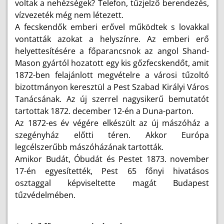
voltak a nehézségek? Telefon, tűzjelző berendezés,
vízvezeték még nem létezett.
A fecskendők emberi erővel működtek s lovakkal
vontatták azokat a helyszínre. Az emberi erő
helyettesítésére a főparancsnok az angol Shand-
Mason gyártól hozatott egy kis gőzfecskendőt, amit
1872-ben felajánlott megvételre a városi tűzoltó
bizottmányon keresztül a Pest Szabad Királyi Város
Tanácsának. Az új szerrel nagysikerű bemutatót
tartottak 1872. december 12-én a Duna-parton.
Az 1872-es év végére elkészült az új mászóház a
szegényház előtti téren. Akkor Európa
legcélszerűbb mászóházának tartották.
Amikor Budát, Óbudát és Pestet 1873. november
17-én egyesítették, Pest 65 főnyi hivatásos
osztaggal képviseltette magát Budapest
tűzvédelmében.