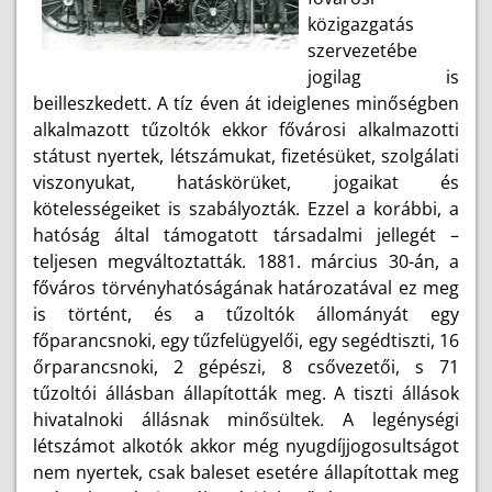
közigazgatás
szervezetébe
jogilag is
beilleszkedett. A tíz éven át ideiglenes minőségben
alkalmazott tűzoltók ekkor fővárosi alkalmazotti
státust nyertek, létszámukat, fizetésüket, szolgálati
viszonyukat, hatáskörüket, jogaikat és
kötelességeiket is szabályozták. Ezzel a korábbi, a
hatóság által támogatott társadalmi jellegét –
teljesen megváltoztatták. 1881. március 30-án, a
főváros törvényhatóságának határozatával ez meg
is történt, és a tűzoltók állományát egy
főparancsnoki, egy tűzfelügyelői, egy segédtiszti, 16
őrparancsnoki, 2 gépészi, 8 csővezetői, s 71
tűzoltói állásban állapították meg. A tiszti állások
hivatalnoki állásnak minősültek. A legénységi
létszámot alkotók akkor még nyugdíjjogosultságot
nem nyertek, csak baleset esetére állapítottak meg