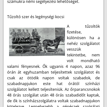
számukra némi segélyezési lehetőséget.
Tűzoltó szer és legénységi kocsi
A tűzoltók
fizetése,
különösen ha a
nehéz szolgálatot
vesszük
tekintetbe, nem
volt mondható
valami fényesnek. Ők ugyanis 4 napon, azaz 96
órán át egyhuzamban teljesítettek szolgálatot és
csak az ötödik napon voltak szabadok, de
szabadnapjukon este hat órától színházi
szolgálatot kellett teljesíteniük. Az őrparancsnokok
48 órás szolgálat után 48 órás szabadidőt kaptak,
de ők is színházszolgálatra voltak szabadnapjukon
kötelezve. Legnehezebb a gépészek szolgálati