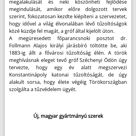
megalakulását és neki köszönheti fejlődése
megindulását, amikor előre dolgozott tervek
szerint, fokozatosan kezdte kiépíteni a szervezetet,
hogy idővel a világ élvonalában lévő tűzoltóságok
közé küzdje fel magát, a gróf által kijelölt úton.
A megüresedett főparancsnoki posztot dr.
Follmann Alajos királyi járásbíró töltötte be, aki
1883-ig állt a fővárosi tűzoltóság élén. A török
meghívásnak eleget tevő gróf Széchenyi Ödön úgy
tervezte, hogy egy év alatt megszervezi
Konstantinápoly katonai tűzoltóságát, de úgy
alakult sorsa, hogy élete végéig Törökországban
szolgálta a tűzvédelem ügyét.
Új, magyar gyártmányú szerek