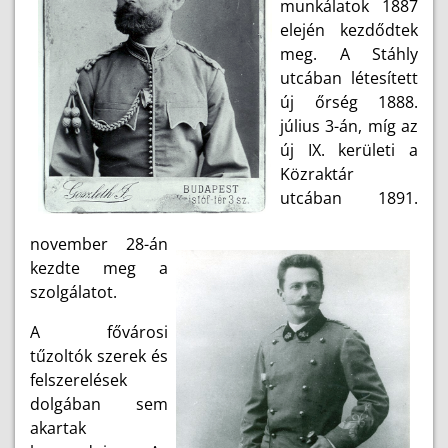
munkálatok 1887
elején kezdődtek
meg. A Stáhly
utcában létesített
új őrség 1888.
július 3-án, míg az
új IX. kerületi a
Közraktár
utcában 1891.
november 28-án
kezdte meg a
szolgálatot.
A fővárosi
tűzoltók szerek és
felszerelések
dolgában sem
akartak