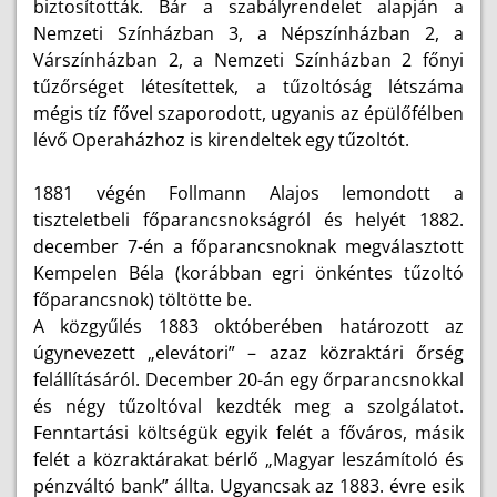
biztosították. Bár a szabályrendelet alapján a
Nemzeti Színházban 3, a Népszínházban 2, a
Várszínházban 2, a Nemzeti Színházban 2 főnyi
tűzőrséget létesítettek, a tűzoltóság létszáma
mégis tíz fővel szaporodott, ugyanis az épülőfélben
lévő Operaházhoz is kirendeltek egy tűzoltót.
1881 végén Follmann Alajos lemondott a
tiszteletbeli főparancsnokságról és helyét 1882.
december 7-én a főparancsnoknak megválasztott
Kempelen Béla (korábban egri önkéntes tűzoltó
főparancsnok) töltötte be.
A közgyűlés 1883 októberében határozott az
úgynevezett „elevátori” – azaz közraktári őrség
felállításáról. December 20-án egy őrparancsnokkal
és négy tűzoltóval kezdték meg a szolgálatot.
Fenntartási költségük egyik felét a főváros, másik
felét a közraktárakat bérlő „Magyar leszámítoló és
pénzváltó bank” állta. Ugyancsak az 1883. évre esik