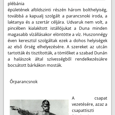
plébánia
épületének aföldszinti részén három bolthelyiség,
továbbá a kapualj szolgált a parancsnoki iroda, a
laktanya és a szertár céljára. Udvaruk nem volt, a
pincében kialakított istállójukat a Duna minden
magasabb vízállásakor elöntötte a víz. Huszonnégy
éven keresztül szolgáltak ezek a dohos helyiségek
az első őrség elhelyezésére. A szereket az utcán
tartották és tisztították, a tömlőket a szabad Dunán
a halászok által szívességből rendelkezésükre
bocsátott bárkákon mosták.
Őrparancsnok
A csapat
vezetésére, azaz a
csapattiszti