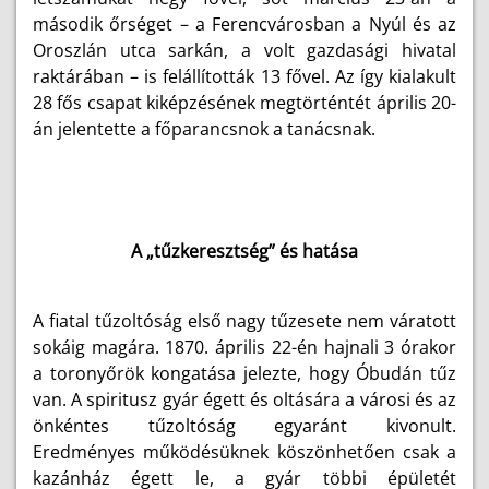
második őrséget – a Ferencvárosban a Nyúl és az
Oroszlán utca sarkán, a volt gazdasági hivatal
raktárában – is felállították 13 fővel. Az így kialakult
28 fős csapat kiképzésének megtörténtét április 20-
án jelentette a főparancsnok a tanácsnak.
A „tűzkeresztség” és hatása
A fiatal tűzoltóság első nagy tűzesete nem váratott
sokáig magára. 1870. április 22-én hajnali 3 órakor
a toronyőrök kongatása jelezte, hogy Óbudán tűz
van. A spiritusz gyár égett és oltására a városi és az
önkéntes tűzoltóság egyaránt kivonult.
Eredményes működésüknek köszönhetően csak a
kazánház égett le, a gyár többi épületét