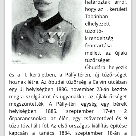
határoztak arról,
hogy az I. kerületi
Tabánban
elhelyezett
tűzoltó-
kirendeltség
fenntartása
mellett az újlaki
tűzőrséget
Óbudára helyezik
és a II. kerületben, a Pálfy-téren, új tűzőrséget
hoznak létre. Az óbudai tűzőrség a Calvin utcában
egy új helyiségben 1886. november 23-án kezdte
meg a szolgálatot és ugyanakkor az újlaki őrséget
megszüntették. A Pálfy-téri egység egy bérelt
helyiségben 1885. szeptember 17-én 2
őrparancsnokkal az élén, egy csővezetővel és 9
tűzoltóval állt föl. Az első országos kiállítás építése
kapcsán a tanács 1884. szeptember 18-án a