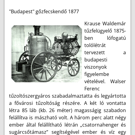
"Budapest" gőzfecskendő 1877
Krause Waldemár
tűzfelügyelő 1875-
ben lófogatú
tolólétrát
tervezett a
budapesti
viszonyok
figyelembe
vételével. Walser
Ferenc
tűzoltószergyáros szabadalmaztatta és legyártotta
a fővárosi tűzoltóság részére. A két ló vontatta
létra 85 láb (kb. 26 méter) magasságig szabadon
felállítva is mászható volt. A három perc alatt négy
ember által felállítható létrán „csatornahenger és
sugárcsőtámasz” segítségével ember és víz egy