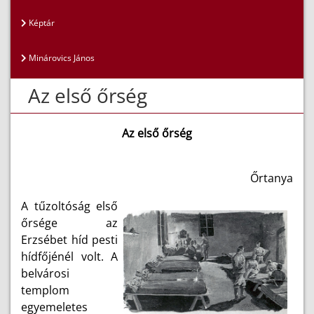
Képtár
Minárovics János
Az első őrség
Az első őrség
Őrtanya
A tűzoltóság első
őrsége az
Erzsébet híd pesti
hídfőjénél volt. A
belvárosi
templom
egyemeletes