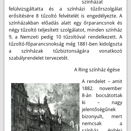
színházat
felülvizsgáltatta és a színházi tűzőrszolgálat
erősítésére 8 tűzoltó felvételét is engedélyezte. A
színházakban előadás alatt egy őrparancsnok és
négy tűzoltó teljesített szolgálatot, minden színház
9, a Nemzeti pedig 10 tűzoltóval rendelkezett. A
tűzoltó-főparancsnokság még 1881-ben kidolgozta
a színházak tűzbiztonságára vonatkozó
szabályrendelet tervezetét.
A Ring színház égése
A rendelet – amit
1882. november
8-án bocsátottak
ki – nagy
jelentőségűnek
bizonyult, mert
nemcsak a
színház építési