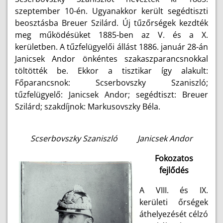
szeptember 10-én. Ugyanakkor került segédtiszti
beosztásba Breuer Szilárd. Új tűzőrségek kezdték
meg működésüket 1885-ben az V. és a X.
kerületben. A tűzfelügyelői állást 1886. január 28-án
Janicsek Andor önkéntes szakaszparancsnokkal
töltötték be. Ekkor a tisztikar így alakult:
Főparancsnok: Scserbovszky Szaniszló;
tűzfelügyelő: Janicsek Andor; segédtiszt: Breuer
Szilárd; szakdíjnok: Markusovszky Béla.
Scserbovszky Szaniszló Janicsek Andor
Fokozatos
fejlődés
A VIII. és IX.
kerületi őrségek
áthelyezését célzó