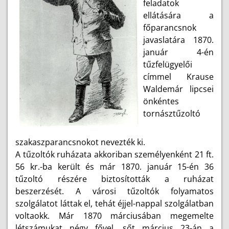
feladatok
ellátására a
főparancsnok
javaslatára 1870.
január 4-én
tűzfelügyelői
címmel Krause
Waldemár lipcsei
önkéntes
tornásztűzoltó
szakaszparancsnokot nevezték ki.
A tűzoltók ruházata akkoriban személyenként 21 ft.
56 kr.-ba került és már 1870. január 15-én 36
tűzoltó részére biztosították a ruházat
beszerzését. A városi tűzoltók folyamatos
szolgálatot láttak el, tehát éjjel-nappal szolgálatban
voltaokk. Már 1870 márciusában megemelte
létszámukat négy fővel, sőt március 23-án a