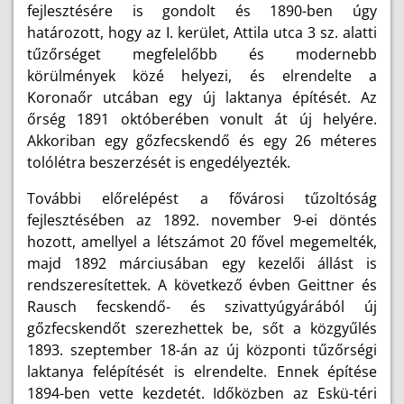
fejlesztésére is gondolt és 1890-ben úgy
határozott, hogy az I. kerület, Attila utca 3 sz. alatti
tűzőrséget megfelelőbb és modernebb
körülmények közé helyezi, és elrendelte a
Koronaőr utcában egy új laktanya építését. Az
őrség 1891 októberében vonult át új helyére.
Akkoriban egy gőzfecskendő és egy 26 méteres
tolólétra beszerzését is engedélyezték.
További előrelépést a fővárosi tűzoltóság
fejlesztésében az 1892. november 9-ei döntés
hozott, amellyel a létszámot 20 fővel megemelték,
majd 1892 márciusában egy kezelői állást is
rendszeresítettek. A következő évben Geittner és
Rausch fecskendő- és szivattyúgyárából új
gőzfecskendőt szerezhettek be, sőt a közgyűlés
1893. szeptember 18-án az új központi tűzőrségi
laktanya felépítését is elrendelte. Ennek építése
1894-ben vette kezdetét. Időközben az Eskü-téri