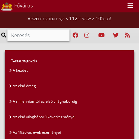
Főváros
Veszély esetén hívja a 112-t vagy a 105-öt!
Magunkról
>
A fővárosi tűzoltóság története
>
Tartalomjegyzék
Az első őrség
A kezdet
Az első őrség
A millenniumtól az első világháborúig
Az első világháború következményei
Az 1920-as évek eseményei