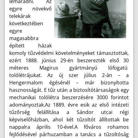
lemaradni. Az
egyre növekvő
telekárak
következtében
egyre
magasabbra
épített házak
komoly tűzvédelmi követelményeket támasztottak,
ezért 1888. június 29-én beszerezték első 30
méteres Magirus gyártmányú lófogatú
tolólétrájukat. Az új szer július 2-án – a
Hengermalom égésénél – már bizonyította
hasznosságát. E tűz után a biztosítótársaságok egy
mechanikai tolólétra beszerzésére 3000 forintot
adományoztak.Az 1889. évre esik az első intézeti
tűzőrség felállítása a Sándor utcai régi
képviselőházban, ahol két tűzoltót állítottak be
nappalra április 10-ével.A főváros rohamos
fejlődésével párhuzamban a tanács a tűzoltóság