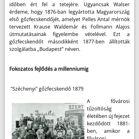
időben ért fel a tetejére. Ugyancsak Walser
érdeme, hogy 1876-ban legyártotta Magyarország
első gőzfecskendőjét, amelyet Pelles Antal mérnök
tervezett Krause Waldemár és Follmann Alajos
útmutatásainak figyelembe vételével. Ezt a
gőzfecskendőt másodikként 1877-ben állították
szolgálatba „Budapest” néven.
Fokozatos fejlődés a millenniumig
"Széchenyi" gőzfecskendő 1879
A fővárosi
tűzoltóság
életében új fejezet
kezdődött 1881-
ben, amikor a
fővárosi