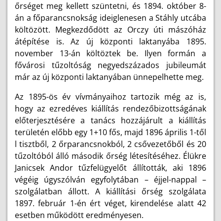
őrséget meg kellett szüntetni, és 1894. október 8-
án a főparancsnokság ideiglenesen a Stáhly utcába
költözött. Megkezdődött az Orczy úti mászóház
átépítése is. Az új központi laktanyába 1895.
november 13-án költöztek be. Ilyen formán a
fővárosi tűzoltóság negyedszázados jubileumát
már az új központi laktanyában ünnepelhette meg.
Az 1895-ös év vívmányaihoz tartozik még az is,
hogy az ezredéves kiállítás rendezőbizottságának
előterjesztésére a tanács hozzájárult a kiállítás
területén előbb egy 1+10 fős, majd 1896 április 1-től
l tisztből, 2 őrparancsnokból, 2 csővezetőből és 20
tűzoltóból álló második őrség létesítéséhez. Élükre
Janicsek Andor tűzfelügyelőt állították, aki 1896
végéig úgyszólván egyfolytában – éjjel-nappal –
szolgálatban állott. A kiállítási őrség szolgálata
1897. február 1-én ért véget, kirendelése alatt 42
esetben működött eredményesen.