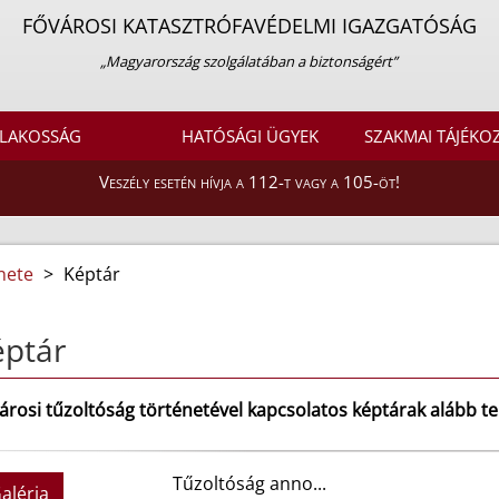
FŐVÁROSI KATASZTRÓFAVÉDELMI IGAZGATÓSÁG
„Magyarország szolgálatában a biztonságért”
LAKOSSÁG
HATÓSÁGI ÜGYEK
SZAKMAI TÁJÉKO
Veszély esetén hívja a 112-t vagy a 105-öt!
nete
>
Képtár
éptár
árosi tűzoltóság történetével kapcsolatos képtárak alább t
Tűzoltóság anno...
aléria