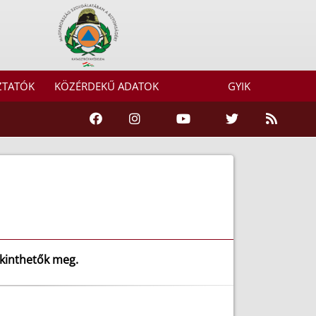
ZTATÓK
KÖZÉRDEKŰ ADATOK
GYIK
ekinthetők meg.