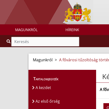
MAGUNKRÓL
HÍREINK
Magunkról
>
A fővárosi tűzoltóság törté
K
Tartalomjegyzék
A kezdet
A főv
Az első őrség
G