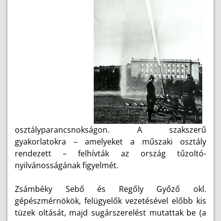
osztályparancsnokságon. A szakszerű
gyakorlatokra – amelyeket a műszaki osztály
rendezett – felhívták az ország tűzoltó-
nyilvánosságának figyelmét.
Zsámbéky Sebő és Regőly Győző okl.
gépészmérnökök, felügyelők vezetésével előbb kis
tüzek oltását, majd sugárszerelést mutattak be (a