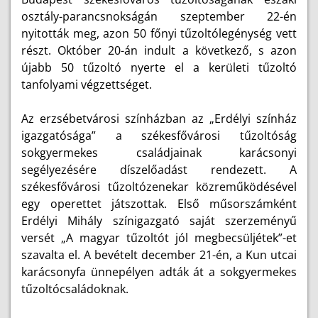
osztály-parancsnokságán szeptember 22-én
nyitották meg, azon 50 főnyi tűzoltólegénység vett
részt. Október 20-án indult a következő, s azon
újabb 50 tűzoltó nyerte el a kerületi tűzoltó
tanfolyami végzettséget.
Az erzsébetvárosi színházban az „Erdélyi színház
igazgatósága” a székesfővárosi tűzoltóság
sokgyermekes családjainak karácsonyi
segélyezésére díszelőadást rendezett. A
székesfővárosi tűzoltózenekar közreműködésével
egy operettet játszottak. Első műsorszámként
Erdélyi Mihály színigazgató saját szerzeményű
versét „A magyar tűzoltót jól megbecsüljétek”-et
szavalta el. A bevételt december 21-én, a Kun utcai
karácsonyfa ünnepélyen adták át a sokgyermekes
tűzoltócsaládoknak.