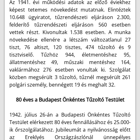
Az 1941. évi működési adatok az előző éviekhez
képest tetemes növekedést mutatnak. Elintéztek
10.648 ügyiratot, tűzrendészeti eljáráson 2.300,
felderítő tűzrendészeti eljáráson 560 esetben
vettek részt. Kivonultak 1.538 esetben. A munka
növekedése ellenére a létszám változatlanul 27
tiszt, 76 altiszt, 120 tisztes, 474 tűzoltó és 9
tisztviselő. Tűzhöz 944, életmentéshez 95,
állatmentéshez 49, műszaki mentéshez 164,
vaklármához 276 esetben vonultak ki. Szolgálat
közben megsérült 3 tűzoltó, tűznél megsérült 261
polgári személy, bennégett 19 és meghalt 32.
80 éves a Budapest Önkéntes Tűzoltó Testület
1942. július 26-án a Budapesti Önkéntes Tűzoltó
Testület elérkezett 80 éves fennállásához és 25.000-
ik őrszolgálatához. Jubileumát a nyilvánosság előtt
az Ereklyés Országzászlónál ünnepélyes