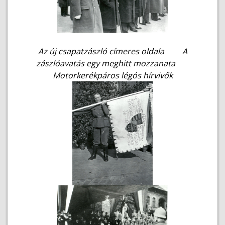
Az új csapatzászló
címeres oldala
A
zászlóavatás
egy meghitt mozzanata
Motorkerékpáros légós hírvivők