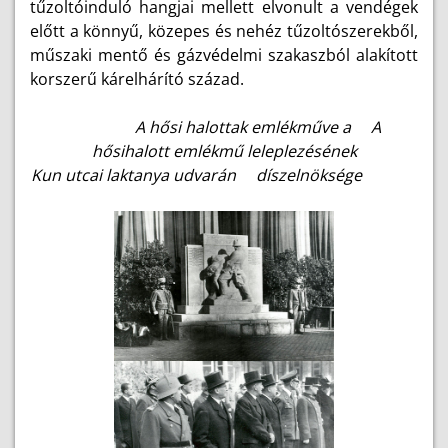
tűzoltóinduló hangjai mellett elvonult a vendégek
előtt a könnyű, közepes és nehéz tűzoltószerekből,
műszaki mentő és gázvédelmi szakaszból alakított
korszerű kárelhárító század.
A hősi halottak emlékműve a
A
hősihalott emlékmű leleplezésének
Kun utcai laktanya udvarán díszelnöksége