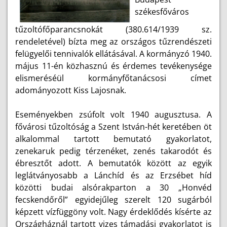
székesfőváros
tűzoltófőparancsnokát (380.614/1939 sz.
rendeletével) bízta meg az országos tűzrendészeti
felügyelői tennivalók ellátásával. A kormányzó 1940.
május 11-én közhasznú és érdemes tevékenysége
elismeréséül kormányfőtanácsosi címet
adományozott Kiss Lajosnak.
Eseményekben zsúfolt volt 1940 augusztusa. A
fővárosi tűzoltóság a Szent István-hét keretében öt
alkalommal tartott bemutató gyakorlatot,
zenekaruk pedig térzenéket, zenés takarodót és
ébresztőt adott. A bemutatók között az egyik
leglátványosabb a Lánchíd és az Erzsébet híd
közötti budai alsórakparton a 30 „Honvéd
fecskendőről” egyidejűleg szerelt 120 sugárból
képzett vízfüggöny volt. Nagy érdeklődés kísérte az
Országháznál tartott vizes támadási gyakorlatot is