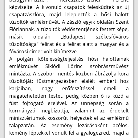
képviselte. A kivonuló csapatok felesküdtek az új
csapatzászlóra, majd leleplezték a hősi halott
tűzoltók emlékművét. A zászló egyik oldalán Szent
Flóriánnak, a tűzoltók védőszentjének festett képe,
másik oldalán „Budapest székesfőváros
tűzoltósága” felirat és a felirat alatt a magyar és a
fővárosi címer volt kihímezve.
A polgári kötelességteljesítés hősi halottainak
emlékművét Siklódi Lőrinc szobrászművész
mintázta. A szobor mentés közben ábrázolja kora
tűzoltóját: füstmérgezésben elalélt embert hoz
karjaiban, nagy erőfeszítéssel emeli a
magatehetetlen testet, pedig közben ő is küzd a
füst fojtogató erejével. Az ünnepség során a
kormányzó megbízottja, valamint az érdekelt
minisztériumok koszorút helyeztek el az emlékmű
talapzatán. Az esemény lezárásaként acélos,
kemény léptekkel vonult fel a gyalogezred, majd a