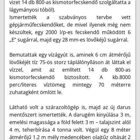
vizet 14 db 800-as kismotorfecskendő szolgáltatta a
lágymányosi tóból).
Ismertették a szabványos tervbe vett
gépjárműfecskendőket, de mivel ilyenek még nem
készültek, egy 2000 l/p-es fecskendő működött 6
„E” sugárral, majd egy 28 mm-es lövőkéjű sugárral.
Bemutattak egy vízágyút is, aminek 6 cm átmérőjű
lövőkéjét tíz 75-ös storz táplálónyíláson át láttak el
vízzel, amit az említett 14 db 800-as
kismotorfecskendő biztosított. A kb.8000
perc/literes víztömeg mintegy 70 méterre
zuhatagként ömlött le.
Látható volt a szárazoltógép is, majd az új darus
mentőszert ismertették. A darugém kinyúlása 3 m,
emelési magassága a föld felett 3 m – talajszint alól
4 m, teherbírása 4 tonna volt. Végül egy 8 méter
átmérőjű 1.2 m mély medencében olajtűz oltását 2