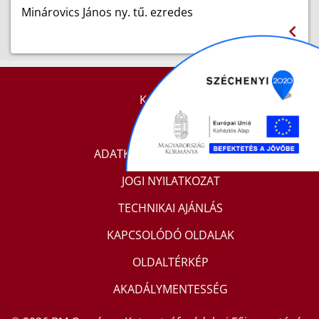
Minárovics János
ny. tű. ezredes
KAPCSOLAT
IMPRESSZUM
ADATKEZELÉSI TÁJÉKOZTATÓ
JOGI NYILATKOZAT
TECHNIKAI AJÁNLÁS
KAPCSOLÓDÓ OLDALAK
OLDALTÉRKÉP
AKADÁLYMENTESSÉG