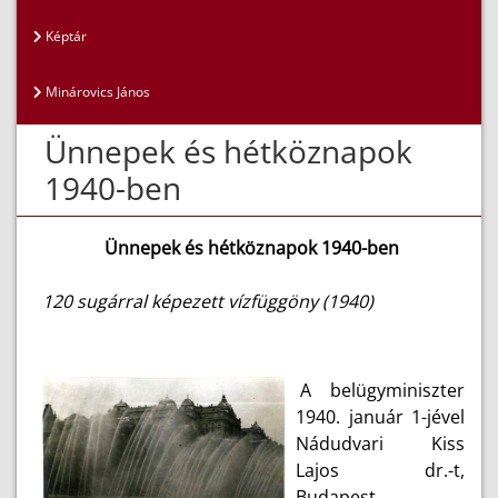
Képtár
Minárovics János
Ünnepek és hétköznapok
1940-ben
Ünnepek és hétköznapok 1940-ben
120 sugárral képezett vízfüggöny (1940)
A belügyminiszter
1940. január 1-jével
Nádudvari Kiss
Lajos dr.-t,
Budapest