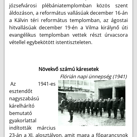
józsefvárosi plébániatemplomban közös szent
áldozáson, a református vallásúak december 16-án
a Kálvin téri református templomban, az ágostai
hitvallásúak december 19-én a Vilma királynő úti
evangélikus templomban vettek részt úrvacsora
vétellel egybekötött istentiszteleten.
Növekvő számú káresetek
Flórián napi ünnepség (1941)
Az 1941-es
esztendőt
nagyszabású
kárelhárító
bemutató
gyakorlattal
indították március
23-án a XI. alosztályon, amit maga a főparancsnok