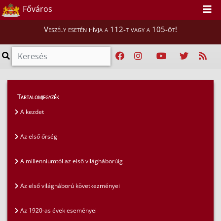
Főváros
Veszély esetén hívja a 112-t vagy a 105-öt!
Magunkról
>
A fővárosi tűzoltóság története
>
Tartalomjegyzék
Ünnepek és hétköznapok 1940-ben
A kezdet
Az első őrség
A millenniumtól az első világháborúig
Az első világháború következményei
Az 1920-as évek eseményei