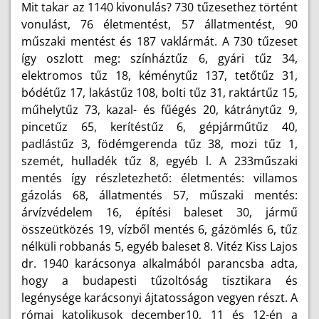
Mit takar az 1140 kivonulás? 730 tűzesethez történt
vonulást, 76 életmentést, 57 állatmentést, 90
műszaki mentést és 187 vaklármát. A 730 tűzeset
így oszlott meg: színháztűz 6, gyári tűz 34,
elektromos tűz 18, kéménytűz 137, tetőtűz 31,
bódétűz 17, lakástűz 108, bolti tűz 31, raktártűz 15,
műhelytűz 73, kazal- és fűégés 20, kátránytűz 9,
pincetűz 65, kerítéstűz 6, gépjárműtűz 40,
padlástűz 3, födémgerenda tűz 38, mozi tűz 1,
szemét, hulladék tűz 8, egyéb l. A 233műszaki
mentés így részletezhető: életmentés: villamos
gázolás 68, állatmentés 57, műszaki mentés:
árvízvédelem 16, építési baleset 30, jármű
összeütközés 19, vízből mentés 6, gázömlés 6, tűz
nélküli robbanás 5, egyéb baleset 8. Vitéz Kiss Lajos
dr. 1940 karácsonya alkalmából parancsba adta,
hogy a budapesti tűzoltóság tisztikara és
legénysége karácsonyi ájtatosságon vegyen részt. A
római katolikusok december10, 11 és 12-én a