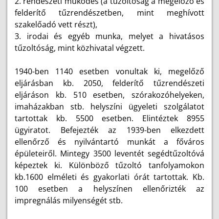
2. rendészeti működés (a tűzoltóság a megelőző és
felderítő tűzrendészetben, mint meghívott
szakelőadó vett részt),
3. irodai és egyéb munka, melyet a hivatásos
tűzoltóság, mint közhivatal végzett.
1940-ben 1140 esetben vonultak ki, megelőző
eljárásban kb. 2050, felderítő tűzrendészeti
eljáráson kb. 510 esetben, szórakozóhelyeken,
imaházakban stb. helyszíni ügyeleti szolgálatot
tartottak kb. 5500 esetben. Elintéztek 8955
ügyiratot. Befejezték az 1939-ben elkezdett
ellenőrző és nyilvántartó munkát a főváros
épületeiről. Mintegy 3500 leventét segédtűzoltóvá
képeztek ki. Különböző tűzoltó tanfolyamokon
kb.1600 elméleti és gyakorlati órát tartottak. Kb.
100 esetben a helyszínen ellenőrizték az
impregnálás milyenségét stb.