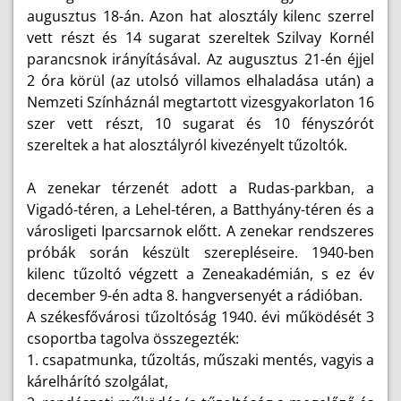
augusztus 18-án. Azon hat alosztály kilenc szerrel
vett részt és 14 sugarat szereltek Szilvay Kornél
parancsnok irányításával. Az augusztus 21-én éjjel
2 óra körül (az utolsó villamos elhaladása után) a
Nemzeti Színháznál megtartott vizesgyakorlaton 16
szer vett részt, 10 sugarat és 10 fényszórót
szereltek a hat alosztályról kivezényelt tűzoltók.
A zenekar térzenét adott a Rudas-parkban, a
Vigadó-téren, a Lehel-téren, a Batthyány-téren és a
városligeti Iparcsarnok előtt. A zenekar rendszeres
próbák során készült szerepléseire. 1940-ben
kilenc tűzoltó végzett a Zeneakadémián, s ez év
december 9-én adta 8. hangversenyét a rádióban.
A székesfővárosi tűzoltóság 1940. évi működését 3
csoportba tagolva összegezték:
1. csapatmunka, tűzoltás, műszaki mentés, vagyis a
kárelhárító szolgálat,