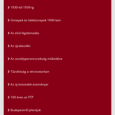
1930-tól 1939-ig
Ünnepek és hétköznapok 1940-ben
Az első légitámadás
Az újrakezdés
Az osztályparancsnokság működése
Tűzoltóság a vérzivatarban
Az új évtizedek eseményei
100 éves az FTP
Budapestről jelentjük