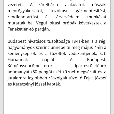
vezetett. A kárelhárító alakulatok műszaki
mentőgyakorlatot, tűzoltást, gázmentesítést,
rendfenntartást és árvízvédelmi munkákat
mutattak be. Végül oltási próbák következtek a
Feneketlen-tó partján.
Budapest hivatásos tűzoltósága 1941-ben is a régi
hagyományok szerint ünnepelte meg május 4-én a
kéményseprők és a tűzoltók védszentjének, Szt.
Flóriánnak napját. A Budapesti
Kéményseprőmesterek Ipartestületének
adományát (80 pengőt) két tűznél megsérült és a
jutalomra legjobban rászolgált tűzoltó Fejes József
és Kerecsényi József kapták.