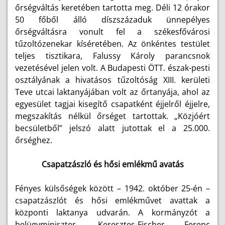
őrségváltás keretében tartotta meg. Déli 12 órakor
50 főből álló díszszázaduk ünnepélyes
őrségváltásra vonult fel a székesfővárosi
tűzoltózenekar kíséretében. Az önkéntes testület
teljes tisztikara, Falussy Károly parancsnok
vezetésével jelen volt. A Budapesti ÖTT. észak-pesti
osztályának a hivatásos tűzoltóság XIII. kerületi
Teve utcai laktanyájában volt az őrtanyája, ahol az
egyesület tagjai kisegítő csapatként éjjelről éjjelre,
megszakítás nélkül őrséget tartottak. „Közjóért
becsületből” jelszó alatt jutottak el a 25.000.
őrséghez.
Csapatzászló és hősi emlékmű avatás
Fényes külsőségek között – 1942. október 25-én –
csapatzászlót és hősi emlékművet avattak a
központi laktanya udvarán. A kormányzót a
belügyminiszter, Keresztes-Fischer Ferenc