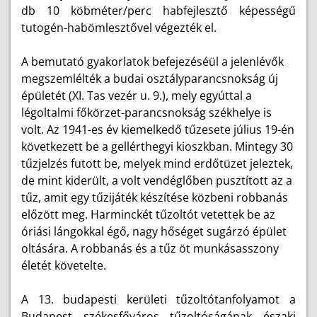
db 10 köbméter/perc habfejlesztő képességű
tutogén-habömlesztővel végezték el.
A bemutató gyakorlatok befejezéséül a jelenlévők
megszemlélték a budai osztályparancsnokság új
épületét (XI. Tas vezér u. 9.), mely egyúttal a
légoltalmi főkörzet-parancsnokság székhelye is
volt. Az 1941-es év kiemelkedő tűzesete július 19-én
következett be a gellérthegyi kioszkban. Mintegy 30
tűzjelzés futott be, melyek mind erdőtüzet jeleztek,
de mint kiderült, a volt vendéglőben pusztított az a
tűz, amit egy tűzijáték készítése közbeni robbanás
előzött meg. Harminckét tűzoltót vetettek be az
óriási lángokkal égő, nagy hőséget sugárzó épület
oltására. A robbanás és a tűz öt munkásasszony
életét követelte.
A 13. budapesti kerületi tűzoltótanfolyamot a
Budapest székesfőváros tűzoltóságának északi