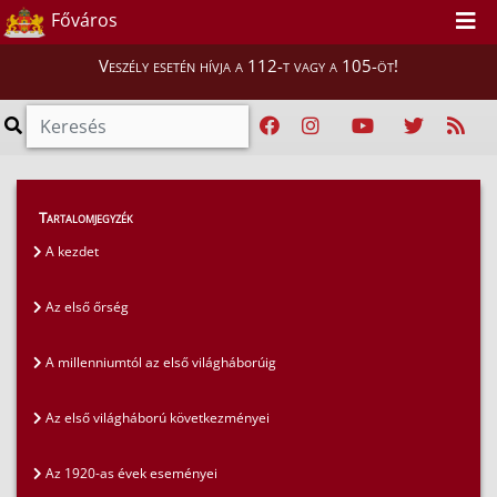
Főváros
Veszély esetén hívja a 112-t vagy a 105-öt!
Magunkról
>
A fővárosi tűzoltóság története
>
Tartalomjegyzék
Tűzoltóság a vérzivatarban
A kezdet
Az első őrség
A millenniumtól az első világháborúig
Az első világháború következményei
Az 1920-as évek eseményei