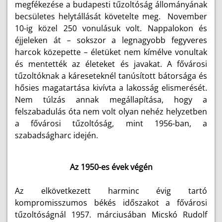
megfékezése a budapesti tűzoltóság állományának
becsületes helytállását követelte meg. November
10-ig közel 250 vonulásuk volt. Nappalokon és
éjjeleken át – sokszor a legnagyobb fegyveres
harcok közepette – életüket nem kímélve vonultak
és mentették az életeket és javakat. A fővárosi
tűzoltóknak a káreseteknél tanúsított bátorsága és
hősies magatartása kivívta a lakosság elismerését.
Nem túlzás annak megállapítása, hogy a
felszabadulás óta nem volt olyan nehéz helyzetben
a fővárosi tűzoltóság, mint 1956-ban, a
szabadságharc idején.
Az 1950-es évek végén
Az elkövetkezett harminc évig tartó
kompromisszumos békés időszakot a fővárosi
tűzoltóságnál 1957. márciusában Micskó Rudolf