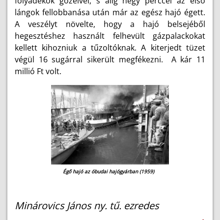
folyadékok gőzeivel, s alig négy perccel az első
lángok fellobbanása után már az egész hajó égett.
A veszélyt növelte, hogy a hajó belsejéből
hegesztéshez használt felhevült gázpalackokat
kellett kihozniuk a tűzoltóknak. A kiterjedt tüzet
végül 16 sugárral sikerült megfékezni. A kár 11
millió Ft volt.
Égő hajó az óbudai hajógyárban (1959)
Minárovics János ny. tű. ezredes