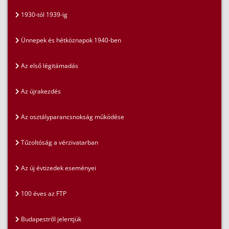
1930-tól 1939-ig
Ünnepek és hétköznapok 1940-ben
Az első légitámadás
Az újrakezdés
Az osztályparancsnokság működése
Tűzoltóság a vérzivatarban
Az új évtizedek eseményei
100 éves az FTP
Budapestről jelentjük