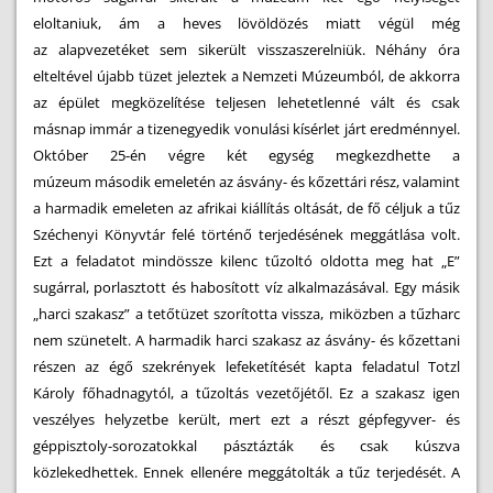
eloltaniuk, ám a heves lövöldözés miatt végül még
az alapvezetéket sem sikerült visszaszerelniük. Néhány óra
elteltével újabb tüzet jeleztek a Nemzeti Múzeumból, de akkorra
az épület megközelítése teljesen lehetetlenné vált és csak
másnap immár a tizenegyedik vonulási kísérlet járt eredménnyel.
Október 25-én végre két egység megkezdhette a
múzeum második emeletén az ásvány- és kőzettári rész, valamint
a harmadik emeleten az afrikai kiállítás oltását, de fő céljuk a tűz
Széchenyi Könyvtár felé történő terjedésének meggátlása volt.
Ezt a feladatot mindössze kilenc tűzoltó oldotta meg hat „E”
sugárral, porlasztott és habosított víz alkalmazásával. Egy másik
„harci szakasz” a tetőtüzet szorította vissza, miközben a tűzharc
nem szünetelt. A harmadik harci szakasz az ásvány- és kőzettani
részen az égő szekrények lefeketítését kapta feladatul Totzl
Károly főhadnagytól, a tűzoltás vezetőjétől. Ez a szakasz igen
veszélyes helyzetbe került, mert ezt a részt gépfegyver- és
géppisztoly-sorozatokkal pásztázták és csak kúszva
közlekedhettek. Ennek ellenére meggátolták a tűz terjedését. A