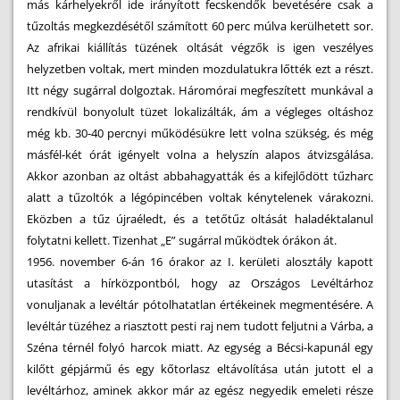
más kárhelyekről ide irányított fecskendők bevetésére csak a
tűzoltás megkezdésétől számított 60 perc múlva kerülhetett sor.
Az afrikai kiállítás tüzének oltását végzők is igen veszélyes
helyzetben voltak, mert minden mozdulatukra lőtték ezt a részt.
Itt négy sugárral dolgoztak. Háromórai megfeszített munkával a
rendkívül bonyolult tüzet lokalizálták, ám a végleges oltáshoz
még kb. 30-40 percnyi működésükre lett volna szükség, és még
másfél-két órát igényelt volna a helyszín alapos átvizsgálása.
Akkor azonban az oltást abbahagyatták és a kifejlődött tűzharc
alatt a tűzoltók a légópincében voltak kénytelenek várakozni.
Eközben a tűz újraéledt, és a tetőtűz oltását haladéktalanul
folytatni kellett. Tizenhat „E” sugárral működtek órákon át.
1956. november 6-án 16 órakor az I. kerületi alosztály kapott
utasítást a hírközpontból, hogy az Országos Levéltárhoz
vonuljanak a levéltár pótolhatatlan értékeinek megmentésére. A
levéltár tüzéhez a riasztott pesti raj nem tudott feljutni a Várba, a
Széna térnél folyó harcok miatt. Az egység a Bécsi-kapunál egy
kilőtt gépjármű és egy kőtorlasz eltávolítása után jutott el a
levéltárhoz, aminek akkor már az egész negyedik emeleti része