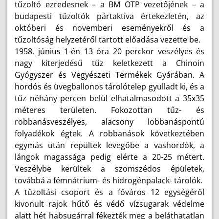
tűzoltó ezredesnek – a BM OTP vezetőjének – a
budapesti tűzoltók pártaktíva értekezletén, az
októberi és novemberi eseményekről és a
tűzoltóság helyzetéről tartott előadása vezette be.
1958. június 1-én 13 óra 20 perckor veszélyes és
nagy kiterjedésű tűz keletkezett a Chinoin
Gyógyszer és Vegyészeti Termékek Gyárában. A
hordós és üvegballonos tárolótelep gyulladt ki, és a
tűz néhány percen belül elhatalmasodott a 35x35
méteres területen. Fokozottan tűz- és
robbanásveszélyes, alacsony lobbanáspontú
folyadékok égtek. A robbanások következtében
egymás után repültek levegőbe a vashordók, a
lángok magassága pedig elérte a 20-25 métert.
Veszélybe kerültek a szomszédos épületek,
továbbá a fémnátrium- és hidrogénpalack- tárolók.
A tűzoltási csoport és a főváros 12 egységéről
kivonult rajok hűtő és védő vízsugarak védelme
alatt hét habsugárral fékezték meg a beláthatatlan