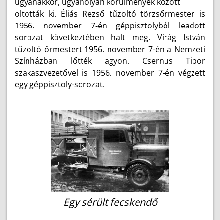
ugyanakkor, ugyanolyan körülmények között
oltották ki. Éliás Rezső tűzoltó törzsőrmester is
1956. november 7-én géppisztolyból leadott
sorozat következtében halt meg. Virág István
tűzoltó őrmestert 1956. november 7-én a Nemzeti
Színházban lőtték agyon. Csernus Tibor
szakaszvezetővel is 1956. november 7-én végzett
egy géppisztoly-sorozat.
Egy sérült fecskendő