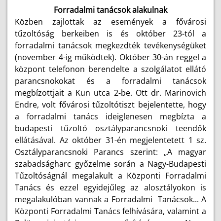
Forradalmi tanácsok alakulnak
Közben zajlottak az események a fővárosi
tűzoltóság berkeiben is és október 23-tól a
forradalmi tanácsok megkezdték tevékenységüket
(november 4-ig működtek). Október 30-án reggel a
központ telefonon berendelte a szolgálatot ellátó
parancsnokokat és a forradalmi tanácsok
megbízottjait a Kun utca 2-be. Ott dr. Marinovich
Endre, volt fővárosi tűzoltótiszt bejelentette, hogy
a forradalmi tanács ideiglenesen megbízta a
budapesti tűzoltó osztályparancsnoki teendők
ellátásával. Az október 31-én megjelentetett 1 sz.
Osztályparancsnoki Parancs szerint: „A magyar
szabadságharc győzelme során a Nagy-Budapesti
Tűzoltóságnál megalakult a Központi Forradalmi
Tanács és ezzel egyidejűleg az alosztályokon is
megalakulóban vannak a Forradalmi Tanácsok... A
Központi Forradalmi Tanács felhívására, valamint a