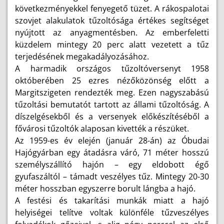
következményekkel fenyegető tüzet. A rákospalotai
szovjet alakulatok tűzoltósága értékes segítséget
nyújtott az anyagmentésben. Az emberfeletti
küzdelem mintegy 20 perc alatt vezetett a tűz
terjedésének megakadályozásához.
A harmadik országos tűzoltóversenyt 1958
októberében 25 ezres nézőközönség előtt a
Margitszigeten rendezték meg. Ezen nagyszabású
tűzoltási bemutatót tartott az állami tűzoltóság. A
díszelgésekből és a versenyek előkészítéséből a
fővárosi tűzoltók alaposan kivették a részüket.
Az 1959-es év elején (január 28-án) az Óbudai
Hajógyárban egy átadásra váró, 71 méter hosszú
személyszállító hajón – egy eldobott égő
gyufaszáltól – támadt veszélyes tűz. Mintegy 20-30
méter hosszban egyszerre borult lángba a hajó.
A festési és takarítási munkák miatt a hajó
helyiségei telítve voltak különféle tűzveszélyes