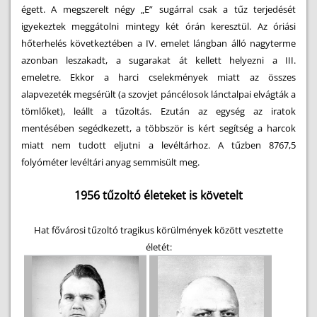
égett. A megszerelt négy „E” sugárral csak a tűz terjedését
igyekeztek meggátolni mintegy két órán keresztül. Az óriási
hőterhelés következtében a IV. emelet lángban álló nagyterme
azonban leszakadt, a sugarakat át kellett helyezni a III.
emeletre. Ekkor a harci cselekmények miatt az összes
alapvezeték megsérült (a szovjet páncélosok lánctalpai elvágták a
tömlőket), leállt a tűzoltás. Ezután az egység az iratok
mentésében segédkezett, a többször is kért segítség a harcok
miatt nem tudott eljutni a levéltárhoz. A tűzben 8767,5
folyóméter levéltári anyag semmisült meg.
1956 tűzoltó életeket is követelt
Hat fővárosi tűzoltó tragikus körülmények között vesztette
életét: