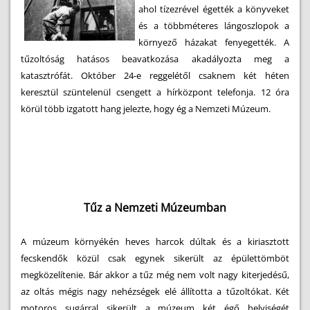
ahol tízezrével égették a könyveket
és a többméteres lángoszlopok a
környező házakat fenyegették. A
tűzoltóság hatásos beavatkozása akadályozta meg a
katasztrófát. Október 24-e reggelétől csaknem két héten
keresztül szüntelenül csengett a hírközpont telefonja. 12 óra
körül több izgatott hang jelezte, hogy ég a Nemzeti Múzeum.
Tűz a Nemzeti Múzeumban
A múzeum környékén heves harcok dúltak és a kiriasztott
fecskendők közül csak egynek sikerült az épülettömböt
megközelítenie. Bár akkor a tűz még nem volt nagy kiterjedésű,
az oltás mégis nagy nehézségek elé állította a tűzoltókat. Két
motoros sugárral sikerült a múzeum két égő helyiségét