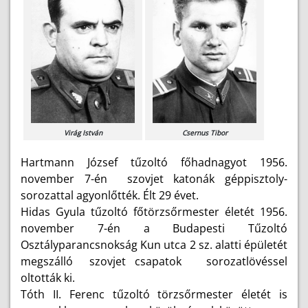
Virág István
Csernus Tibor
Hartmann József tűzoltó főhadnagyot 1956.
november 7-én szovjet katonák géppisztoly-
sorozattal agyonlőtték. Élt 29 évet.
Hidas Gyula tűzoltó főtörzsőrmester életét 1956.
november 7-én a Budapesti Tűzoltó
Osztályparancsnokság Kun utca 2 sz. alatti épületét
megszálló szovjet csapatok sorozatlövéssel
oltották ki.
Tóth II. Ferenc tűzoltó törzsőrmester életét is