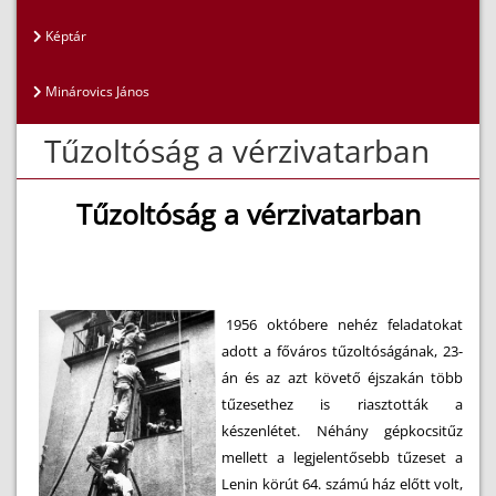
Képtár
Minárovics János
Tűzoltóság a vérzivatarban
Tűzoltóság a vérzivatarban
1956 októbere nehéz feladatokat
adott a főváros tűzoltóságának, 23-
án és az azt követő éjszakán több
tűzesethez is riasztották a
készenlétet. Néhány gépkocsitűz
mellett a legjelentősebb tűzeset a
Lenin körút 64. számú ház előtt volt,