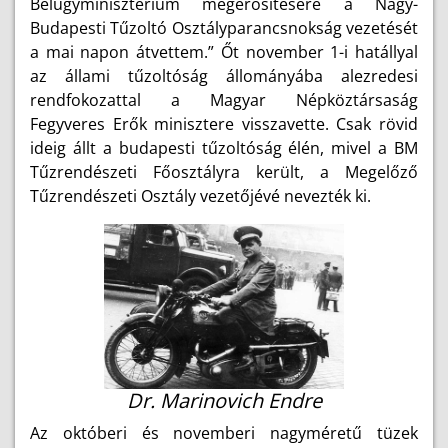
Belügyminisztérium megerősítésére a Nagy-
Budapesti Tűzoltó Osztályparancsnokság vezetését
a mai napon átvettem.” Őt november 1-i hatállyal
az állami tűzoltóság állományába alezredesi
rendfokozattal a Magyar Népköztársaság
Fegyveres Erők minisztere visszavette. Csak rövid
ideig állt a budapesti tűzoltóság élén, mivel a BM
Tűzrendészeti Főosztályra került, a Megelőző
Tűzrendészeti Osztály vezetőjévé nevezték ki.
Dr. Marinovich Endre
Az októberi és novemberi nagyméretű tüzek