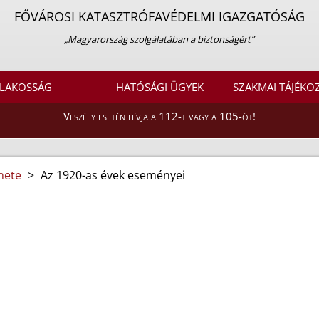
FŐVÁROSI KATASZTRÓFAVÉDELMI IGAZGATÓSÁG
„Magyarország szolgálatában a biztonságért”
LAKOSSÁG
HATÓSÁGI ÜGYEK
SZAKMAI TÁJÉKO
Veszély esetén hívja a 112-t vagy a 105-öt!
nete
>
Az 1920-as évek eseményei