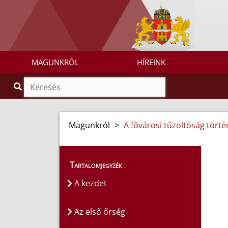
MAGUNKRÓL
HÍREINK
Magunkról
>
A fővárosi tűzoltóság törté
Tartalomjegyzék
A kezdet
Az első őrség