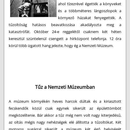
ahol tízezrével égették a könyveket
és a többméteres lángoszlopok a
környező házakat fenyegették. A
tűzoltóság hatásos beavatkozása akadályozta meg a
katasztrófát. Október 24-e reggelétől csaknem két héten
keresztül szüntelenül csengett a hírközpont telefonja. 12 óra
körül több izgatott hang jelezte, hogy ég a Nemzeti Múzeum.
Tűz a Nemzeti Múzeumban
A múzeum környékén heves harcok dúltak és a kiriasztott
fecskendők közül csak egynek sikerült az épülettömböt
megközelítenie. Bár akkor a tűz még nem volt nagy kiterjedésű,
az oltás mégis nagy nehézségek elé állította a tűzoltókat. Két
motoros sugárral sikerült a múzeum két égő helyiségét