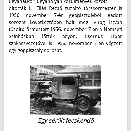
ugyanakkor, ugyanolyan körülmények között
oltották ki. Éliás Rezső tűzoltó törzsőrmester is
1956. november 7-én géppisztolyból leadott
sorozat következtében halt meg. Virág István
tűzoltó őrmestert 1956. november 7-én a Nemzeti
Színházban lőtték agyon. Csernus Tibor
szakaszvezetővel is 1956. november 7-én végzett
egy géppisztoly-sorozat.
Egy sérült fecskendő