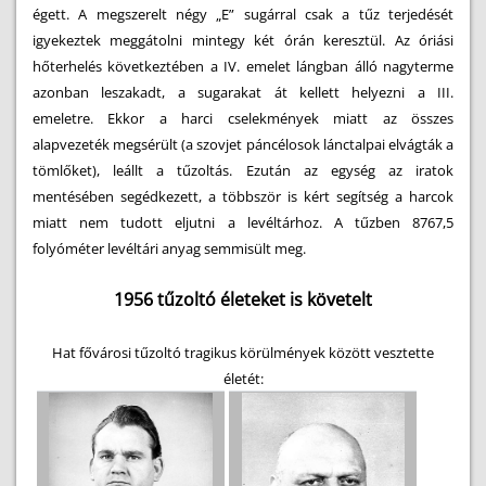
égett. A megszerelt négy „E” sugárral csak a tűz terjedését
igyekeztek meggátolni mintegy két órán keresztül. Az óriási
hőterhelés következtében a IV. emelet lángban álló nagyterme
azonban leszakadt, a sugarakat át kellett helyezni a III.
emeletre. Ekkor a harci cselekmények miatt az összes
alapvezeték megsérült (a szovjet páncélosok lánctalpai elvágták a
tömlőket), leállt a tűzoltás. Ezután az egység az iratok
mentésében segédkezett, a többször is kért segítség a harcok
miatt nem tudott eljutni a levéltárhoz. A tűzben 8767,5
folyóméter levéltári anyag semmisült meg.
1956 tűzoltó életeket is követelt
Hat fővárosi tűzoltó tragikus körülmények között vesztette
életét: