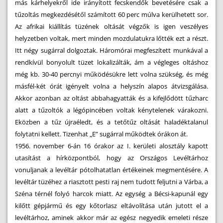
más kárhelyekről ide irányított fecskendők bevetésére csak a
tűzoltás megkezdésétől számított 60 perc múlva kerülhetett sor.
Az afrikai kiállítás tüzének oltását végzők is igen veszélyes
helyzetben voltak, mert minden mozdulatukra lőtték ezt a részt.
Itt négy sugárral dolgoztak. Háromórai megfeszített munkával a
rendkívül bonyolult tüzet lokalizálták, ám a végleges oltáshoz
még kb. 30-40 percnyi működésükre lett volna szükség, és még
másfél-két órát igényelt volna a helyszín alapos átvizsgálása.
Akkor azonban az oltást abbahagyatták és a kifejlődött tűzharc
alatt a tűzoltók a légópincében voltak kénytelenek várakozni.
Eközben a tűz újraéledt, és a tetőtűz oltását haladéktalanul
folytatni kellett. Tizenhat „E” sugárral működtek órákon át.
1956. november 6-án 16 órakor az I. kerületi alosztály kapott
utasítást a hírközpontból, hogy az Országos Levéltárhoz
vonuljanak a levéltár pótolhatatlan értékeinek megmentésére. A
levéltár tüzéhez a riasztott pesti raj nem tudott feljutni a Várba, a
Széna térnél folyó harcok miatt. Az egység a Bécsi-kapunál egy
kilőtt gépjármű és egy kőtorlasz eltávolítása után jutott el a
levéltárhoz, aminek akkor már az egész negyedik emeleti része