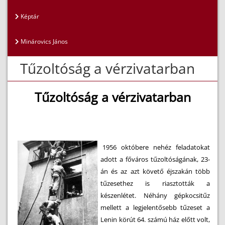
Képtár
Minárovics János
Tűzoltóság a vérzivatarban
Tűzoltóság a vérzivatarban
1956 októbere nehéz feladatokat
adott a főváros tűzoltóságának, 23-
án és az azt követő éjszakán több
tűzesethez is riasztották a
készenlétet. Néhány gépkocsitűz
mellett a legjelentősebb tűzeset a
Lenin körút 64. számú ház előtt volt,