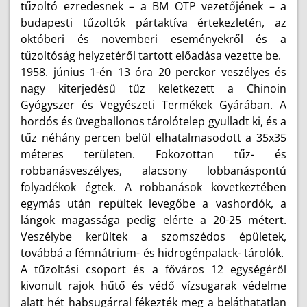
tűzoltó ezredesnek – a BM OTP vezetőjének – a
budapesti tűzoltók pártaktíva értekezletén, az
októberi és novemberi eseményekről és a
tűzoltóság helyzetéről tartott előadása vezette be.
1958. június 1-én 13 óra 20 perckor veszélyes és
nagy kiterjedésű tűz keletkezett a Chinoin
Gyógyszer és Vegyészeti Termékek Gyárában. A
hordós és üvegballonos tárolótelep gyulladt ki, és a
tűz néhány percen belül elhatalmasodott a 35x35
méteres területen. Fokozottan tűz- és
robbanásveszélyes, alacsony lobbanáspontú
folyadékok égtek. A robbanások következtében
egymás után repültek levegőbe a vashordók, a
lángok magassága pedig elérte a 20-25 métert.
Veszélybe kerültek a szomszédos épületek,
továbbá a fémnátrium- és hidrogénpalack- tárolók.
A tűzoltási csoport és a főváros 12 egységéről
kivonult rajok hűtő és védő vízsugarak védelme
alatt hét habsugárral fékezték meg a beláthatatlan