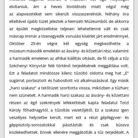
eloltaniuk, ám a heves lövöldözés miatt végül még
az alapvezetéket sem sikerült visszaszerelniük. Néhány óra
elteltével újabb tüzet jeleztek a Nemzeti Múzeumból, de akkorra
az épület megközelítése teljesen lehetetlenné vált és csak
másnap immár a tizenegyedik vonulási kísérlet járt eredménnyel.
Október 25-én végre két egység megkezdhette a
múzeum második emeletén az ásvány- és kőzettári rész, valamint
a harmadik emeleten az afrikai kiállítás oltását, de fő céljuk a tűz
Széchenyi Könyvtár felé történő terjedésének meggátlása volt.
Ezt a feladatot mindössze kilenc tűzoltó oldotta meg hat „E”
sugárral, porlasztott és habosított víz alkalmazásával. Egy másik
„harci szakasz” a tetőtüzet szorította vissza, miközben a tűzharc
nem szünetelt. A harmadik harci szakasz az ásvány- és kőzettani
részen az égő szekrények lefeketítését kapta feladatul Totzl
Károly főhadnagytól, a tűzoltás vezetőjétől. Ez a szakasz igen
veszélyes helyzetbe került, mert ezt a részt gépfegyver- és
géppisztoly-sorozatokkal pásztázták és csak kúszva
közlekedhettek. Ennek ellenére meggátolták a tűz terjedését. A