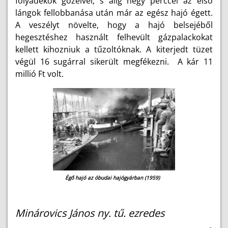
folyadékok gőzeivel, s alig négy perccel az első
lángok fellobbanása után már az egész hajó égett.
A veszélyt növelte, hogy a hajó belsejéből
hegesztéshez használt felhevült gázpalackokat
kellett kihozniuk a tűzoltóknak. A kiterjedt tüzet
végül 16 sugárral sikerült megfékezni. A kár 11
millió Ft volt.
Égő hajó az óbudai hajógyárban (1959)
Minárovics János ny. tű. ezredes