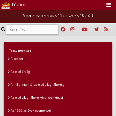
Főváros
Veszély esetén hívja a 112-t vagy a 105-öt!
Magunkról
>
A fővárosi tűzoltóság története
>
Tartalomjegyzék
Tűzoltóság a vérzivatarban
A kezdet
Az első őrség
A millenniumtól az első világháborúig
Az első világháború következményei
Az 1920-as évek eseményei