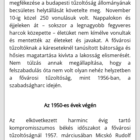
megfékezése a budapesti tűzoltóság állományának
becsületes helytállását követelte meg. November
10-ig közel 250 vonulásuk volt. Nappalokon és
éjjeleken át – sokszor a legnagyobb fegyveres
harcok közepette – életüket nem kímélve vonultak
és mentették az életeket és javakat. A fővárosi
tűzoltóknak a káreseteknél tanúsított bátorsága és
hősies magatartása kivívta a lakosság elismerését.
Nem túlzás annak megállapítása, hogy a
felszabadulás óta nem volt olyan nehéz helyzetben
a fővárosi tűzoltóság, mint 1956-ban, a
szabadságharc idején.
Az 1950-es évek végén
Az elkövetkezett harminc évig tartó
kompromisszumos békés időszakot a fővárosi
tűzoltóságnál 1957. márciusában Micskó Rudolf