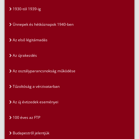
1930-tól 1939-ig
Ünnepek és hétköznapok 1940-ben
Az első légitámadás
Az újrakezdés
Az osztályparancsnokság működése
Tűzoltóság a vérzivatarban
Az új évtizedek eseményei
100 éves az FTP
Budapestről jelentjük