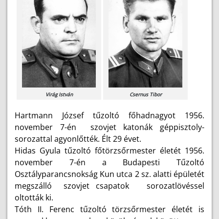
Virág István
Csernus Tibor
Hartmann József tűzoltó főhadnagyot 1956.
november 7-én szovjet katonák géppisztoly-
sorozattal agyonlőtték. Élt 29 évet.
Hidas Gyula tűzoltó főtörzsőrmester életét 1956.
november 7-én a Budapesti Tűzoltó
Osztályparancsnokság Kun utca 2 sz. alatti épületét
megszálló szovjet csapatok sorozatlövéssel
oltották ki.
Tóth II. Ferenc tűzoltó törzsőrmester életét is