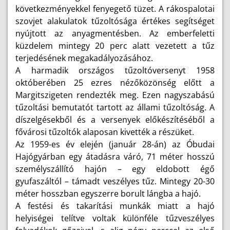
következményekkel fenyegető tüzet. A rákospalotai
szovjet alakulatok tűzoltósága értékes segítséget
nyújtott az anyagmentésben. Az emberfeletti
küzdelem mintegy 20 perc alatt vezetett a tűz
terjedésének megakadályozásához.
A harmadik országos tűzoltóversenyt 1958
októberében 25 ezres nézőközönség előtt a
Margitszigeten rendezték meg. Ezen nagyszabású
tűzoltási bemutatót tartott az állami tűzoltóság. A
díszelgésekből és a versenyek előkészítéséből a
fővárosi tűzoltók alaposan kivették a részüket.
Az 1959-es év elején (január 28-án) az Óbudai
Hajógyárban egy átadásra váró, 71 méter hosszú
személyszállító hajón – egy eldobott égő
gyufaszáltól – támadt veszélyes tűz. Mintegy 20-30
méter hosszban egyszerre borult lángba a hajó.
A festési és takarítási munkák miatt a hajó
helyiségei telítve voltak különféle tűzveszélyes