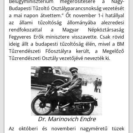
Belügyminisztérium megerősítésére a Nagy-
Budapesti Tűzoltó Osztályparancsnokság vezetését
a mai napon átvettem.” Őt november 1-i hatállyal
az állami tűzoltóság állományába alezredesi
rendfokozattal a Magyar Népköztársaság
Fegyveres Erők minisztere visszavette. Csak rövid
ideig állt a budapesti tűzoltóság élén, mivel a BM
Tűzrendészeti Főosztályra került, a Megelőző
Tűzrendészeti Osztály vezetőjévé nevezték ki.
Dr. Marinovich Endre
Az októberi és novemberi nagyméretű tüzek