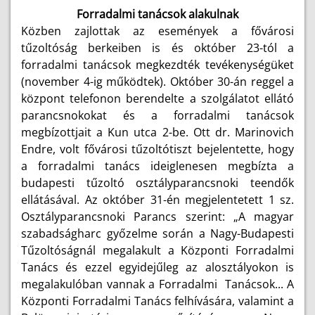
Forradalmi tanácsok alakulnak
Közben zajlottak az események a fővárosi
tűzoltóság berkeiben is és október 23-tól a
forradalmi tanácsok megkezdték tevékenységüket
(november 4-ig működtek). Október 30-án reggel a
központ telefonon berendelte a szolgálatot ellátó
parancsnokokat és a forradalmi tanácsok
megbízottjait a Kun utca 2-be. Ott dr. Marinovich
Endre, volt fővárosi tűzoltótiszt bejelentette, hogy
a forradalmi tanács ideiglenesen megbízta a
budapesti tűzoltó osztályparancsnoki teendők
ellátásával. Az október 31-én megjelentetett 1 sz.
Osztályparancsnoki Parancs szerint: „A magyar
szabadságharc győzelme során a Nagy-Budapesti
Tűzoltóságnál megalakult a Központi Forradalmi
Tanács és ezzel egyidejűleg az alosztályokon is
megalakulóban vannak a Forradalmi Tanácsok... A
Központi Forradalmi Tanács felhívására, valamint a