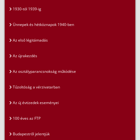
1930-tól 1939-ig
Ünnepek és hétköznapok 1940-ben
Az első légitámadás
Az újrakezdés
Az osztályparancsnokság működése
Tűzoltóság a vérzivatarban
Az új évtizedek eseményei
100 éves az FTP
Budapestről jelentjük