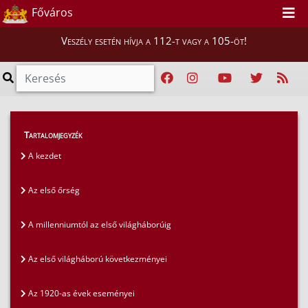
Főváros
Veszély esetén hívja a 112-t vagy a 105-öt!
Magunkról
>
A fővárosi tűzoltóság története
>
Tartalomjegyzék
Technikai fejlődés az 1980-as években
A kezdet
Az első őrség
A millenniumtól az első világháborúig
Az első világháború következményei
Az 1920-as évek eseményei