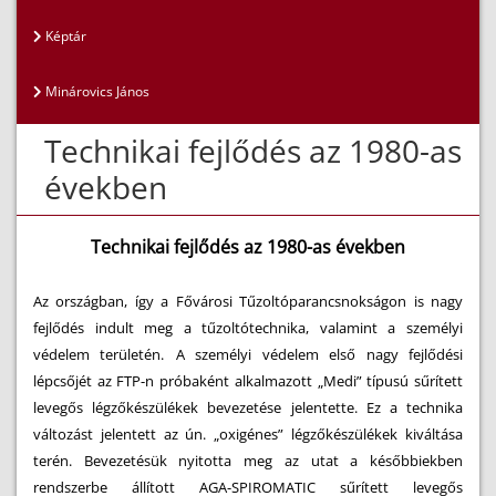
Képtár
Minárovics János
Technikai fejlődés az 1980-as
években
Technikai fejlődés az 1980-as években
Az országban, így a Fővárosi Tűzoltóparancsnokságon is nagy
fejlődés indult meg a tűzoltótechnika, valamint a személyi
védelem területén.
A személyi védelem első nagy fejlődési
lépcsőjét az FTP-n próbaként alkalmazott „Medi” típusú sűrített
levegős légzőkészülékek bevezetése jelentette. Ez a technika
változást jelentett az ún. „oxigénes” légzőkészülékek kiváltása
terén. Bevezetésük nyitotta meg az utat a későbbiekben
rendszerbe állított AGA-SPIROMATIC sűrített levegős