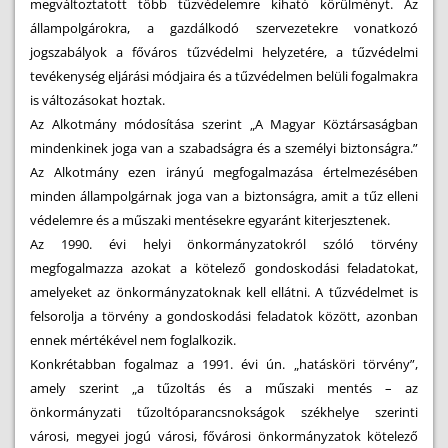
megváltoztatott több tűzvédelemre kiható körülményt. Az
állampolgárokra, a gazdálkodó szervezetekre vonatkozó
jogszabályok a főváros tűzvédelmi helyzetére, a tűzvédelmi
tevékenység eljárási módjaira és a tűzvédelmen belüli fogalmakra
is változásokat hoztak.
Az Alkotmány módosítása szerint „A Magyar Köztársaságban
mindenkinek joga van a szabadságra és a személyi biztonságra.”
Az Alkotmány ezen irányú megfogalmazása értelmezésében
minden állampolgárnak joga van a biztonságra, amit a tűz elleni
védelemre és a műszaki mentésekre egyaránt kiterjesztenek.
Az 1990. évi helyi önkormányzatokról szóló törvény
megfogalmazza azokat a kötelező gondoskodási feladatokat,
amelyeket az önkormányzatoknak kell ellátni. A tűzvédelmet is
felsorolja a törvény a gondoskodási feladatok között, azonban
ennek mértékével nem foglalkozik.
Konkrétabban fogalmaz a 1991. évi ún. „hatásköri törvény”,
amely szerint „a tűzoltás és a műszaki mentés – az
önkormányzati tűzoltóparancsnokságok székhelye szerinti
városi, megyei jogú városi, fővárosi önkormányzatok kötelező