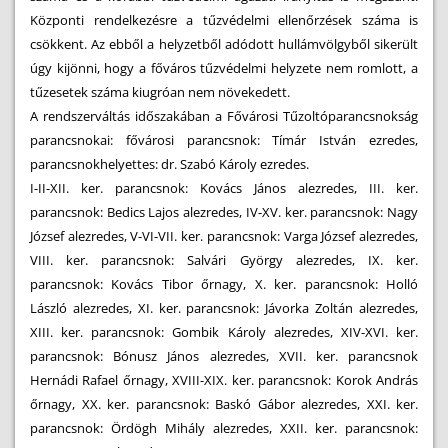
Központi rendelkezésre a tűzvédelmi ellenőrzések száma is
csökkent. Az ebből a helyzetből adódott hullámvölgyből sikerült
úgy kijönni, hogy a főváros tűzvédelmi helyzete nem romlott, a
tűzesetek száma kiugróan nem növekedett.
A rendszerváltás időszakában a Fővárosi Tűzoltóparancsnokság
parancsnokai: fővárosi parancsnok: Tímár István ezredes,
parancsnokhelyettes: dr. Szabó Károly ezredes.
I-II-XII. ker. parancsnok: Kovács János alezredes, III. ker.
parancsnok: Bedics Lajos alezredes, IV-XV. ker. parancsnok: Nagy
József alezredes, V-VI-VII. ker. parancsnok: Varga József alezredes,
VIII. ker. parancsnok: Salvári György alezredes, IX. ker.
parancsnok: Kovács Tibor őrnagy, X. ker. parancsnok: Holló
László alezredes, XI. ker. parancsnok: Jávorka Zoltán alezredes,
XIII. ker. parancsnok: Gombik Károly alezredes, XIV-XVI. ker.
parancsnok: Bónusz János alezredes, XVII. ker. parancsnok
Hernádi Rafael őrnagy, XVIII-XIX. ker. parancsnok: Korok András
őrnagy, XX. ker. parancsnok: Baskó Gábor alezredes, XXI. ker.
parancsnok: Ördögh Mihály alezredes, XXII. ker. parancsnok: