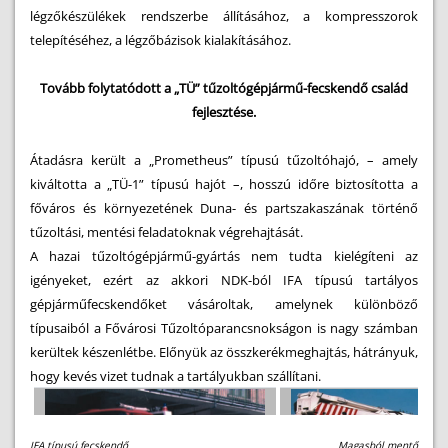
légzőkészülékek rendszerbe állításához, a kompresszorok
telepítéséhez, a légzőbázisok kialakításához.
Tovább folytatódott a „TÜ” tűzoltógépjármű-fecskendő család
fejlesztése.
Átadásra került a „Prometheus” típusú tűzoltóhajó, – amely
kiváltotta a „TÜ-1” típusú hajót –, hosszú időre biztosította a
főváros és környezetének Duna- és partszakaszának történő
tűzoltási, mentési feladatoknak végrehajtását.
A hazai tűzoltógépjármű-gyártás nem tudta kielégíteni az
igényeket, ezért az akkori NDK-ból IFA típusú tartályos
gépjárműfecskendőket vásároltak, amelynek különböző
típusaiból a Fővárosi Tűzoltóparancsnokságon is nagy számban
kerültek készenlétbe. Előnyük az összkerékmeghajtás, hátrányuk,
hogy kevés vizet tudnak a tartályukban szállítani.
IFA típusú fecskendő Magasból mentő