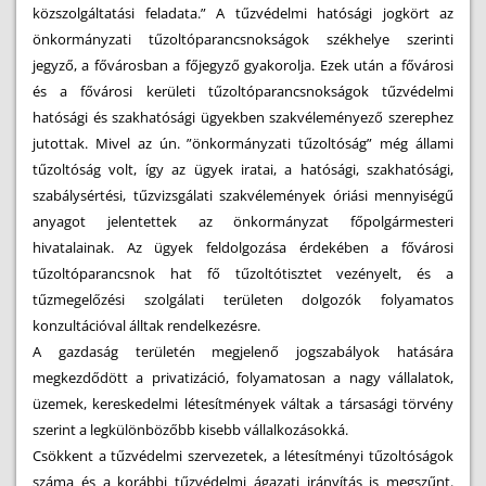
közszolgáltatási feladata.” A tűzvédelmi hatósági jogkört az
önkormányzati tűzoltóparancsnokságok székhelye szerinti
jegyző, a fővárosban a főjegyző gyakorolja. Ezek után a fővárosi
és a fővárosi kerületi tűzoltóparancsnokságok tűzvédelmi
hatósági és szakhatósági ügyekben szakvéleményező szerephez
jutottak. Mivel az ún. ”önkormányzati tűzoltóság” még állami
tűzoltóság volt, így az ügyek iratai, a hatósági, szakhatósági,
szabálysértési, tűzvizsgálati szakvélemények óriási mennyiségű
anyagot jelentettek az önkormányzat főpolgármesteri
hivatalainak. Az ügyek feldolgozása érdekében a fővárosi
tűzoltóparancsnok hat fő tűzoltótisztet vezényelt, és a
tűzmegelőzési szolgálati területen dolgozók folyamatos
konzultációval álltak rendelkezésre.
A gazdaság területén megjelenő jogszabályok hatására
megkezdődött a privatizáció, folyamatosan a nagy vállalatok,
üzemek, kereskedelmi létesítmények váltak a társasági törvény
szerint a legkülönbözőbb kisebb vállalkozásokká.
Csökkent a tűzvédelmi szervezetek, a létesítményi tűzoltóságok
száma és a korábbi tűzvédelmi ágazati irányítás is megszűnt.