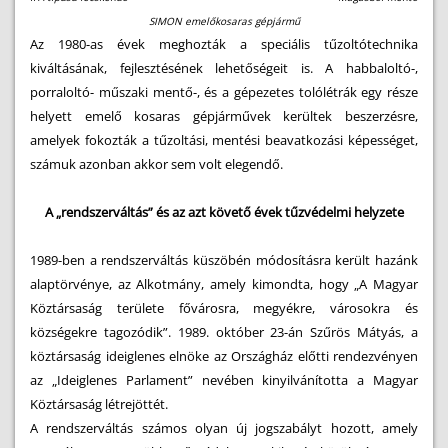
SIMON emelőkosaras gépjármű
Az 1980-as évek meghozták a speciális tűzoltótechnika
kiváltásának, fejlesztésének lehetőségeit is. A habbaloltó-,
porraloltó- műszaki mentő-, és a gépezetes tolólétrák egy része
helyett emelő kosaras gépjárművek kerültek beszerzésre,
amelyek fokozták a tűzoltási, mentési beavatkozási képességet,
számuk azonban akkor sem volt elegendő.
A „rendszerváltás” és az azt követő évek tűzvédelmi helyzete
1989-ben a rendszerváltás küszöbén módosításra került hazánk
alaptörvénye, az Alkotmány, amely kimondta, hogy „A Magyar
Köztársaság területe fővárosra, megyékre, városokra és
községekre tagozódik”. 1989. október 23-án Szűrös Mátyás, a
köztársaság ideiglenes elnöke az Országház előtti rendezvényen
az „Ideiglenes Parlament” nevében kinyilvánította a Magyar
Köztársaság létrejöttét.
A rendszerváltás számos olyan új jogszabályt hozott, amely