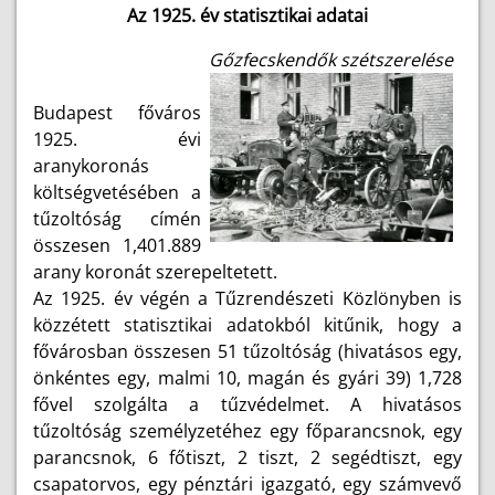
Az 1925. év statisztikai adatai
Gőzfecskendők szétszerelése
Budapest főváros
1925. évi
aranykoronás
költségvetésében a
tűzoltóság címén
összesen 1,401.889
arany koronát szerepeltetett.
Az 1925. év végén a Tűzrendészeti Közlönyben is
közzétett statisztikai adatokból kitűnik, hogy a
fővárosban összesen 51 tűzoltóság (hivatásos egy,
önkéntes egy, malmi 10, magán és gyári 39) 1,728
fővel szolgálta a tűzvédelmet. A hivatásos
tűzoltóság személyzetéhez egy főparancsnok, egy
parancsnok, 6 főtiszt, 2 tiszt, 2 segédtiszt, egy
csapatorvos, egy pénztári igazgató, egy számvevő