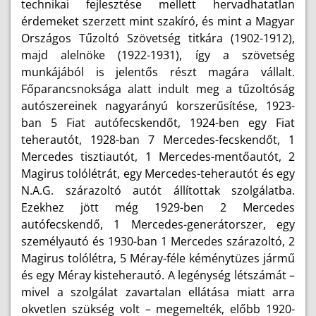
technikai fejlesztése mellett hervadhatatlan
érdemeket szerzett mint szakíró, és mint a Magyar
Országos Tűzoltó Szövetség titkára (1902-1912),
majd alelnöke (1922-1931), így a szövetség
munkájából is jelentős részt magára vállalt.
Főparancsnoksága alatt indult meg a tűzoltóság
autószereinek nagyarányú korszerűsítése, 1923-
ban 5 Fiat autófecskendőt, 1924-ben egy Fiat
teherautót, 1928-ban 7 Mercedes-fecskendőt, 1
Mercedes tisztiautót, 1 Mercedes-mentőautót, 2
Magirus tolólétrát, egy Mercedes-teherautót és egy
N.A.G. szárazoltó autót állítottak szolgálatba.
Ezekhez jött még 1929-ben 2 Mercedes
autófecskendő, 1 Mercedes-generátorszer, egy
személyautó és 1930-ban 1 Mercedes szárazoltó, 2
Magirus tolólétra, 5 Méray-féle kéménytüzes jármű
és egy Méray kisteherautó. A legénység létszámát –
mivel a szolgálat zavartalan ellátása miatt arra
okvetlen szükség volt – megemelték, előbb 1920-