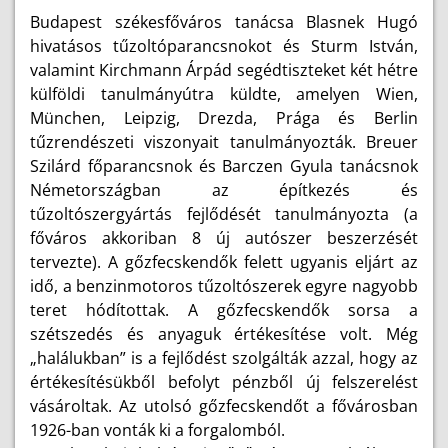
Budapest székesfőváros tanácsa Blasnek Hugó
hivatásos tűzoltóparancsnokot és Sturm István,
valamint Kirchmann Árpád segédtiszteket két hétre
külföldi tanulmányútra küldte, amelyen Wien,
München, Leipzig, Drezda, Prága és Berlin
tűzrendészeti viszonyait tanulmányozták. Breuer
Szilárd főparancsnok és Barczen Gyula tanácsnok
Németországban az építkezés és
tűzoltószergyártás fejlődését tanulmányozta (a
főváros akkoriban 8 új autószer beszerzését
tervezte). A gőzfecskendők felett ugyanis eljárt az
idő, a benzinmotoros tűzoltószerek egyre nagyobb
teret hódítottak. A gőzfecskendők sorsa a
szétszedés és anyaguk értékesítése volt. Még
„halálukban” is a fejlődést szolgálták azzal, hogy az
értékesítésükből befolyt pénzből új felszerelést
vásároltak. Az utolsó gőzfecskendőt a fővárosban
1926-ban vonták ki a forgalomból.