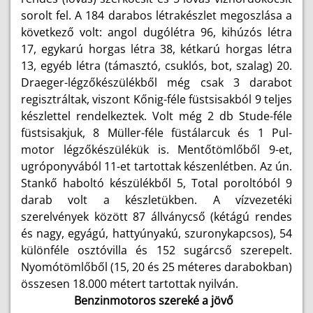
sorolt fel. A 184 darabos létrakészlet megoszlása a
következő volt: angol dugólétra 96, kihúzós létra
17, egykarú horgas létra 38, kétkarú horgas létra
13, egyéb létra (támasztó, csuklós, bot, szalag) 20.
Draeger-légzőkészülékből még csak 3 darabot
regisztráltak, viszont Kőnig-féle füstsisakból 9 teljes
készlettel rendelkeztek. Volt még 2 db Stude-féle
füstsisakjuk, 8 Müller-féle füstálarcuk és 1 Pul-
motor légzőkészülékük is. Mentőtömlőből 9-et,
ugróponyvából 11-et tartottak készenlétben. Az ún.
Stankő haboltó készülékből 5, Total poroltóból 9
darab volt a készletükben. A vízvezetéki
szerelvények között 87 állványcső (kétágú rendes
és nagy, egyágú, hattyúnyakú, szuronykapcsos), 54
különféle osztóvilla és 152 sugárcső szerepelt.
Nyomótömlőből (15, 20 és 25 méteres darabokban)
összesen 18.000 métert tartottak nyilván.
Benzinmotoros szereké a jövő