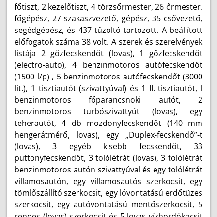
főtiszt, 2 kezelőtiszt, 4 törzsőrmester, 26 őrmester,
főgépész, 27 szakaszvezető, gépész, 35 csővezető,
segédgépész, és 437 tűzoltó tartozott. A beállított
előfogatok száma 38 volt. A szerek és szerelvények
listája 2 gőzfecskendőt (lovas), 1 gőzfecskendőt
(electro-auto), 4 benzinmotoros autófecskendőt
(1500 l/p) , 5 benzinmotoros autófecskendőt (3000
lit.), 1 tisztiautót (szivattyúval) és 1 II. tisztiautót, l
benzinmotoros főparancsnoki autót, 2
benzinmotoros turbószivattyút (lovas), egy
teherautót, 4 db mozdonyfecskendőt (140 mm
hengerátmérő, lovas), egy „Duplex-fecskendő”-t
(lovas), 3 egyéb kisebb fecskendőt, 33
puttonyfecskendőt, 3 tolólétrát (lovas), 3 tolólétrát
benzinmotoros autón szivattyúval és egy tolólétrát
villamosautón, egy villamosautós szerkocsit, egy
tömlőszállító szerkocsit, egy lóvontatású erdőtüzes
szerkocsit, egy autóvontatású mentőszerkocsit, 5
rendes (lovas) szerkocsit és 5 lovas vízhordókocsit