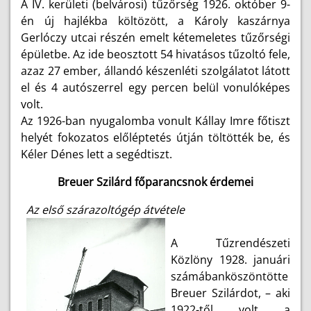
A IV. kerületi (belvárosi) tűzőrség 1926. október 9-
én új hajlékba költözött, a Károly kaszárnya
Gerlóczy utcai részén emelt kétemeletes tűzőrségi
épületbe. Az ide beosztott 54 hivatásos tűzoltó fele,
azaz 27 ember, állandó készenléti szolgálatot látott
el és 4 autószerrel egy percen belül vonulóképes
volt.
Az 1926-ban nyugalomba vonult Kállay Imre főtiszt
helyét fokozatos előléptetés útján töltötték be, és
Kéler Dénes lett a segédtiszt.
Breuer Szilárd főparancsnok érdemei
Az első szárazoltógép átvétele
A Tűzrendészeti
Közlöny 1928. januári
számábanköszöntötte
Breuer Szilárdot, – aki
1922-től volt a