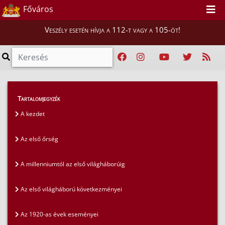
Főváros
Veszély esetén hívja a 112-t vagy a 105-öt!
Magunkról
>
A fővárosi tűzoltóság története
>
Tartalomjegyzék
Az 1920-as évek eseményei
A kezdet
Az első őrség
A millenniumtól az első világháborúig
Az első világháború következményei
Az 1920-as évek eseményei