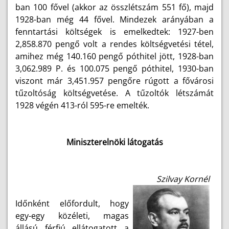
ban 100 fővel (akkor az összlétszám 551 fő), majd
1928-ban még 44 fővel. Mindezek arányában a
fenntartási költségek is emelkedtek: 1927-ben
2,858.870 pengő volt a rendes költségvetési tétel,
amihez még 140.160 pengő póthitel jött, 1928-ban
3,062.989 P. és 100.075 pengő póthitel, 1930-ban
viszont már 3,451.957 pengőre rúgott a fővárosi
tűzoltóság költségvetése. A tűzoltók létszámát
1928 végén 413-ról 595-re emelték.
Miniszterelnöki látogatás
Szilvay Kornél
Időnként előfordult, hogy
egy-egy közéleti, magas
állású férfiú ellátogatott a