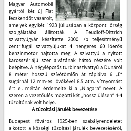
Magyar Automobil
gyártól két új Fiat
fecskendőt vásárolt,
amelyek egyikét 1923
júliusában a központi őrség
szolgálatába állították. A Teudloff-Dittrich
szivattyúgyár készítette 2000 l/p teljesítményű
centrifugál szivattyújukat 4 hengeres 60 lóerős
benzinmotor hajtotta meg. A szivattyú a nyitott
karosszériájú szer alvázának hátsó részére volt
beépítve. A négylépcsős turbinaszivattyú a Dunáról
8 méter hosszú szívótömlőn át táplálva 6 „E”
sugárnál 12 mm-es lövőkével 8.5 atm. víznyomást
ért el, méltán érdemelte ki a „Niagara” nevet. A
szeren a vezetőülés mögötti két „hossz ülésen” 4-4
tűzoltónak volt helye.
A tűzoltási járulék bevezetése
Budapest főváros 1925-ben szabályrendeletet
alkotott a községi tűzoltási járulék bevezetéséről,