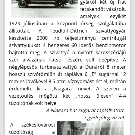
gyártól két új Fiat
fecskendőt vásárolt,
amelyek egyikét
1923 júliusában a központi őrség szolgálatába
állították. A Teudloff-Dittrich szivattyúgyár
készítette 2000 l/p teljesítményű centrifugál
szivattyújukat 4 hengeres 60 lóerős benzinmotor
hajtotta meg. A szivattyú a nyitott karosszériájú
szer alvázának hátsó részére volt beépítve. A
négylépcsős turbinaszivattyú a Dunáról 8 méter
hosszú szívótömlőn át táplálva 6 „E” sugárnál 12
mm-es lövőkével 8.5 atm. víznyomást ért el, méltán
érdemelte ki a „Niagara” nevet. A szeren a
vezetőülés mögötti két „hossz ülésen” 4-4
tűzoltónak volt helye
A Niagara hat sugarat táplálhatott
egyidejűleg vízzel
A székesfővárosi
tűzoltóság a