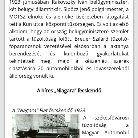
1923 júniusában Rakovszky Iván belügyminiszter,
két belügyi államtitkár, Sipőcz Jenő polgármester, a
MOTSZ elnöke és alelnöke kíséretében látogatást
tett a Kun utcai központi tűzőrségen. Ez volt az első
alkalom, hogy az ország belügyminisztere szemlét
tartott a tűzoltóság fölött. Breuer Szilárd tűzoltó-
főparancsnok vezetésével elsősorban a laktanya
berendezését és különböző gyakorlatokat
tekintettek meg, majd a készenléti szerek
riasztására 20 automobilokból és lovasszerekből
álló őrség vonult ki.
A híres „Niagara” fecskendő
A "Niagara" Fiat fecskendő 1923
A székesfővárosi
tűzoltóság a
Magyar Automobil