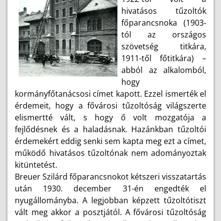
hivatásos tűzoltók
főparancsnoka (1903-
tól az országos
szövetség titkára,
1911-től főtitkára) –
abból az alkalomból,
hogy
kormányfőtanácsosi címet kapott. Ezzel ismerték el
érdemeit, hogy a fővárosi tűzoltóság világszerte
elismertté vált, s hogy ő volt mozgatója a
fejlődésnek és a haladásnak. Hazánkban tűzoltói
érdemekért eddig senki sem kapta meg ezt a címet,
működő hivatásos tűzoltónak nem adományoztak
kitüntetést.
Breuer Szilárd főparancsnokot kétszeri visszatartás
után 1930. december 31-én engedték el
nyugállományba. A legjobban képzett tűzoltótiszt
vált meg akkor a posztjától. A fővárosi tűzoltóság