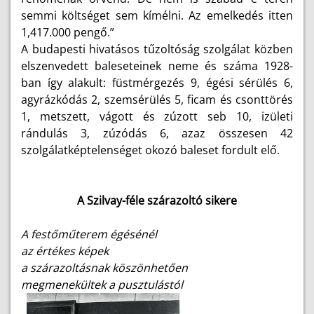
semmi költséget sem kímélni. Az emelkedés itten
1,417.000 pengő.”
A budapesti hivatásos tűzoltóság szolgálat közben
elszenvedett baleseteinek neme és száma 1928-
ban így alakult: füstmérgezés 9, égési sérülés 6,
agyrázkódás 2, szemsérülés 5, ficam és csonttörés
1, metszett, vágott és zúzott seb 10, izületi
rándulás 3, zúzódás 6, azaz összesen 42
szolgálatképtelenséget okozó baleset fordult elő.
A Szilvay-féle szárazoltó sikere
A festőműterem égésénél
az értékes képek
a szárazoltásnak köszönhetően
megmenekültek a pusztulástól