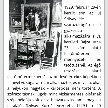
1929. február 29-én
került sor az új
Szilvay-féle
szárazoltógép első
gyakorlati
alkalmazására a VI.
kerületi Bajza utca
23. szám alatti
festőműterem
mennyezet- és
tetőtüzénél. Az égő
tetőrész alatti
festőműtermekben és az ott lévő értékes képekben
– mivel vízsugarat nem alkalmaztak és mivel azokat
a helyükön hagyták – károsodás nem történt. A
szárazoltásnak, úgyis mint vízkármentes oltásnak
szép példája volt ez a beavatkozás, amit maga a
feltaláló, Szilvay Kornél vezetett. 1929-ben 20