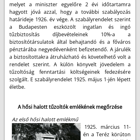
melyet a miniszter egyelőre 2 évi időtartamra
hagyott jóvá azzal, hogy a további szabályozás
határideje 1926. év vége. A szabályrendelet szerint
a Budapesten eszközölt ingatlan és ingó
tűzbiztosítás díjbevételeinek 10%-a a
biztosítótársulatok által behajtandó és a főváros
pénztárába negyedévenként befizetendő. A járulék
a biztosítottakra átruházható és követelhető volt a
rendelet szerint. A külön könyvelt jövedelem a
tűzoltóság fenntartási költségeinek fedezésére
szolgált. E szabályrendelet 1925. május 1-jén lépett
életbe.
A hősi halott tűzoltók emlékének megőrzése
Az első hősi halott emlékmű
1925. március 11-
én a Teréz körúton