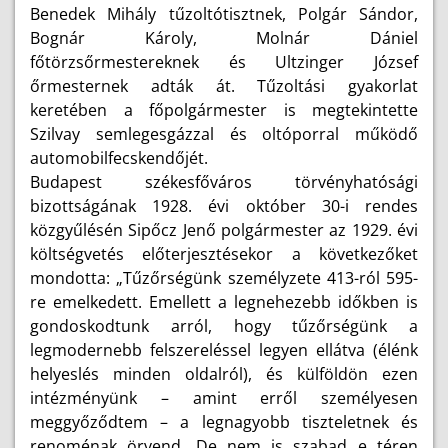
Benedek Mihály tűzoltótisztnek, Polgár Sándor,
Bognár Károly, Molnár Dániel
főtörzsőrmestereknek és Ultzinger József
őrmesternek adták át. Tűzoltási gyakorlat
keretében a főpolgármester is megtekintette
Szilvay semlegesgázzal és oltóporral működő
automobilfecskendőjét.
Budapest székesfőváros törvényhatósági
bizottságának 1928. évi október 30-i rendes
közgyűlésén Sipőcz Jenő polgármester az 1929. évi
költségvetés előterjesztésekor a következőket
mondotta: „Tűzőrségünk személyzete 413-ról 595-
re emelkedett. Emellett a legnehezebb időkben is
gondoskodtunk arról, hogy tűzőrségünk a
legmodernebb felszereléssel legyen ellátva (élénk
helyeslés minden oldalról), és külföldön ezen
intézményünk – amint erről személyesen
meggyőződtem – a legnagyobb tiszteletnek és
renoménak örvend. De nem is szabad e téren