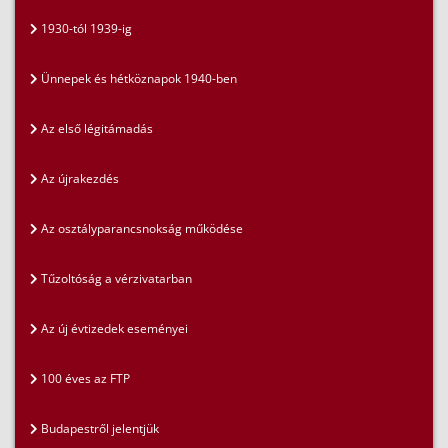
1930-tól 1939-ig
Ünnepek és hétköznapok 1940-ben
Az első légitámadás
Az újrakezdés
Az osztályparancsnokság működése
Tűzoltóság a vérzivatarban
Az új évtizedek eseményei
100 éves az FTP
Budapestről jelentjük