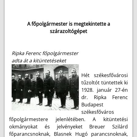
A főpolgármester is megtekintette a
szárazoltógépet
Ripka Ferenc főpolgármester
adta át a kitüntetéseket
Hét székesfővárosi
tűzoltót tüntettek ki
1928. január 27-én
dr. Ripka Ferenc
Budapest
székesfőváros
főpolgármestere jelenlétében. A kitüntetési
okmányokat és jelvényeket Breuer Szilárd
főparancsnoknak, Blasnek Hugó parancsnoknak,