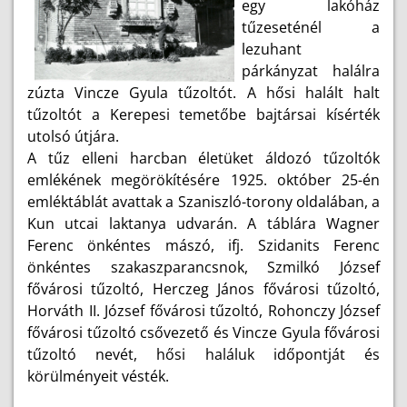
egy lakóház
tűzeseténél a
lezuhant
párkányzat halálra
zúzta Vincze Gyula tűzoltót. A hősi halált halt
tűzoltót a Kerepesi temetőbe bajtársai kísérték
utolsó útjára.
A tűz elleni harcban életüket áldozó tűzoltók
emlékének megörökítésére 1925. október 25-én
emléktáblát avattak a Szaniszló-torony oldalában, a
Kun utcai laktanya udvarán. A táblára Wagner
Ferenc önkéntes mászó, ifj. Szidanits Ferenc
önkéntes szakaszparancsnok, Szmilkó József
fővárosi tűzoltó, Herczeg János fővárosi tűzoltó,
Horváth II. József fővárosi tűzoltó, Rohonczy József
fővárosi tűzoltó csővezető és Vincze Gyula fővárosi
tűzoltó nevét, hősi haláluk időpontját és
körülményeit vésték.