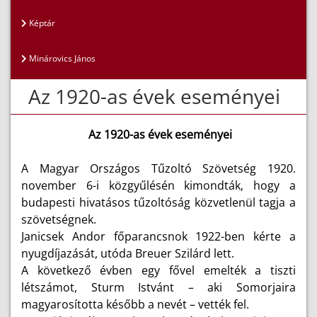
Képtár
Minárovics János
Az 1920-as évek eseményei
Az 1920-as évek eseményei
A Magyar Országos Tűzoltó Szövetség 1920.
november 6-i közgyűlésén kimondták, hogy a
budapesti hivatásos tűzoltóság közvetlenül tagja a
szövetségnek.
Janicsek Andor főparancsnok 1922-ben kérte a
nyugdíjazását, utóda Breuer Szilárd lett.
A következő évben egy fővel emelték a tiszti
létszámot, Sturm Istvánt – aki Somorjaira
magyarosította később a nevét – vették fel.