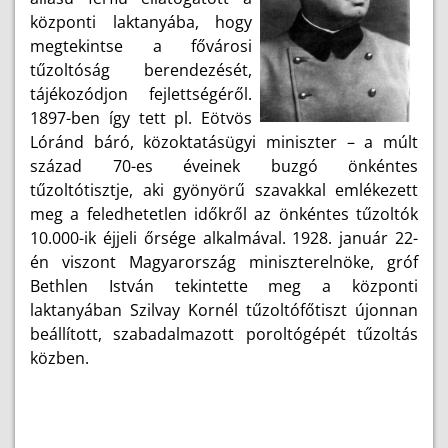
központi laktanyába, hogy
megtekintse a fővárosi
tűzoltóság berendezését,
tájékozódjon fejlettségéről.
1897-ben így tett pl. Eötvös
Lóránd báró, közoktatásügyi miniszter – a múlt
század 70-es éveinek buzgó önkéntes
tűzoltótisztje, aki gyönyörű szavakkal emlékezett
meg a feledhetetlen időkről az önkéntes tűzoltók
10.000-ik éjjeli őrsége alkalmával. 1928. január 22-
én viszont Magyarország miniszterelnöke, gróf
Bethlen István tekintette meg a központi
laktanyában Szilvay Kornél tűzoltófőtiszt újonnan
beállított, szabadalmazott poroltógépét tűzoltás
közben.