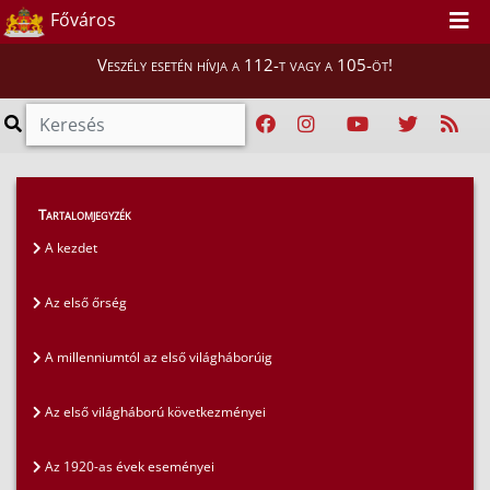
Főváros
Veszély esetén hívja a 112-t vagy a 105-öt!
Magunkról
>
A fővárosi tűzoltóság története
>
Tartalomjegyzék
Egy és negyedszázad a főváros szolgálatában
A kezdet
Az első őrség
A millenniumtól az első világháborúig
Az első világháború következményei
Az 1920-as évek eseményei