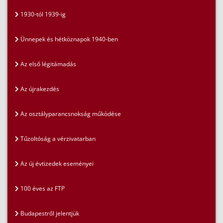
1930-tól 1939-ig
Ünnepek és hétköznapok 1940-ben
Az első légitámadás
Az újrakezdés
Az osztályparancsnokság működése
Tűzoltóság a vérzivatarban
Az új évtizedek eseményei
100 éves az FTP
Budapestről jelentjük